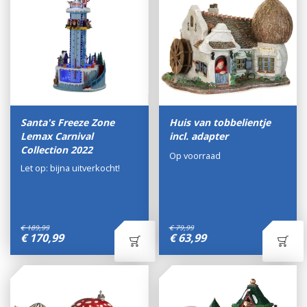
Santa's Freeze Zone
Huis van tobbelientje
Lemax Carnival
incl. adapter
Collection 2022
Op voorraad
Let op: bijna uitverkocht!
€
189
,
99
€
79
,
99
€
170
,
99
€
63
,
99