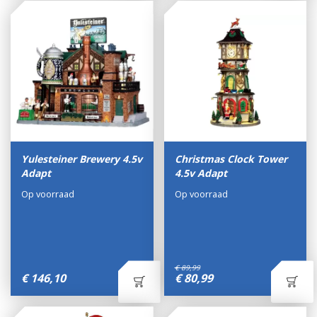
Yulesteiner Brewery 4.5v
Christmas Clock Tower
Adapt
4.5v Adapt
Op voorraad
Op voorraad
€
89
,
99
€
146
,
10
€
80
,
99