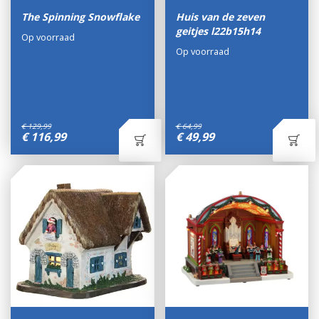
The Spinning Snowflake
Huis van de zeven
geitjes l22b15h14
Op voorraad
Op voorraad
€
129
,
99
€
64
,
99
€
116
,
99
€
49
,
99