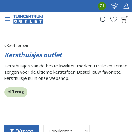
G
7.5
a
n
a
a
Product toegevoegd
r
aan wensenlijst
c
o
Kerstdorpen
n
Kersthuisjes outlet
t
e
Kersthuisjes van de beste kwaliteit merken Luville en Lemax
n
zorgen voor de ultieme kerstsfeer! Bestel jouw favoriete
t
kersthuisje nu in onze webshop.
⏎ Terug
Filteren