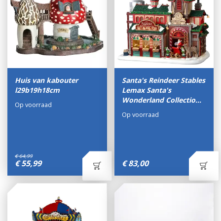
Huis van kabouter
Santa's Reindeer Stables
l29b19h18cm
Lemax Santa's
Wonderland Collectio…
Op voorraad
Op voorraad
€
64
,
99
€
55
,
99
€
83
,
00