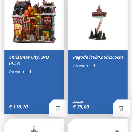
Christmas City. B/O
Pagode l16b12.5h29.5cm
(4.5v)
Op voorraad
Op voorraad
€
64
,
99
€
116
,
10
€
39
,
00