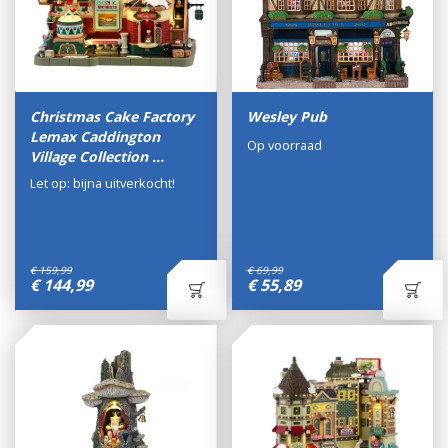
Christmas Cake Factory
Wesley Pub
Lemax Caddington
Op voorraad
Village Collection …
Let op: bijna uitverkocht!
€
159
,
99
€
69
,
99
€
144
,
99
€
55
,
89