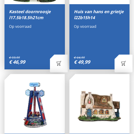
Kasteel doornroosje
Huis van hans en grietje
l17.5b18.5h21cm
l22b15h14
Op voorraad
Op voorraad
€
59
,
99
€
64
,
99
€
46
,
99
€
49
,
99