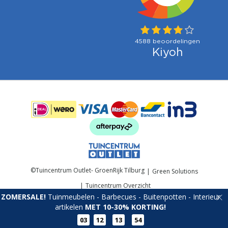
Betaalmogelijkheden:
©
Tuincentrum Outlet- GroenRijk Tilburg
Green Solutions
Tuincentrum Overzicht
ZOMERSALE!
Tuinmeubelen - Barbecues - Buitenpotten - Interieur
artikelen
MET 10-30% KORTING!
03
12
13
53