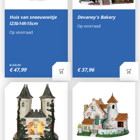
Huis van sneeuwwitje
Devaney's Bakery
l23b14h15cm
Op voorraad
Op voorraad
€
59
,
99
€
47
,
99
€
37
,
96