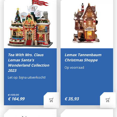
Tea With Mrs. Claus
Lemax Tannenbaum
Lemax Santa's
Christmas Shoppe
Wonderland Collection
Op voorraad
2023
Let op: bijna uitverkocht!
€
199
,
99
€
164
,
99
€
35
,
93