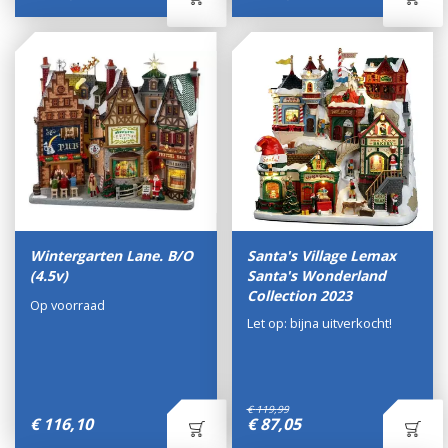
Wintergarten Lane. B/O
Santa's Village Lemax
(4.5v)
Santa's Wonderland
Collection 2023
Op voorraad
Let op: bijna uitverkocht!
€
119
,
99
€
116
,
10
€
87
,
05