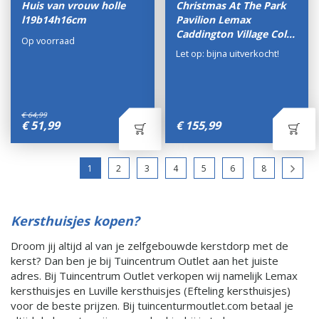
Huis van vrouw holle
Christmas At The Park
l19b14h16cm
Pavilion Lemax
Caddington Village Col…
Op voorraad
Let op: bijna uitverkocht!
€
64
,
99
€
51
,
99
€
155
,
99
1
2
3
4
5
6
8
Kersthuisjes kopen?
Droom jij altijd al van je zelfgebouwde kerstdorp met de
kerst? Dan ben je bij Tuincentrum Outlet aan het juiste
adres. Bij Tuincentrum Outlet verkopen wij namelijk Lemax
kersthuisjes en Luville kersthuisjes (Efteling kersthuisjes)
voor de beste prijzen. Bij tuincenturmoutlet.com betaal je