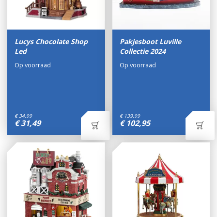
Lucys Chocolate Shop
Pakjesboot Luville
Led
Collectie 2024
Op voorraad
Op voorraad
€
34
,
99
€
139
,
99
€
31
,
49
€
102
,
95