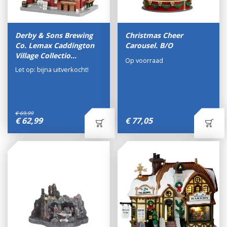
Derby & Sons Brewing
Christmas Cheer
Co. Lemax Caddington
Carousel. B/O
Village Collectio…
Op voorraad
Let op: bijna uitverkocht!
€
69
,
99
€
62
,
99
€
77
,
05