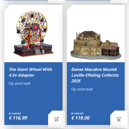
The Giant Wheel With
Danse Macabre Muziek
4.5v Adapter
Luville Efteling Collectie
2025
Op voorraad
Op voorraad
€
129
,
99
€
139
,
99
€
116
,
99
€
119
,
00