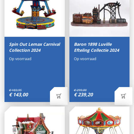
Spin Out Lemax Carnival
Baron 1898 Luville
Collection 2024
Efteling Collectie 2024
Op voorraad
Op voorraad
€
183
,
95
€
299
,
00
€
143
,
00
€
239
,
20