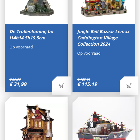
De Trollenkoning bo
Jingle Bell Bazaar Lemax
l14b14.5h19.5cm
Caddington Village
Collection 2024
Op voorraad
Op voorraad
€
39
,
99
€
127
,
99
€
31
,
99
€
115
,
19