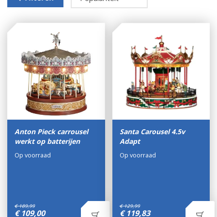
Anton Pieck carrousel
Santa Carousel 4.5v
werkt op batterijen
Adapt
Op voorraad
Op voorraad
€
189
,
99
€
129
,
99
€
109
,
00
€
119
,
83