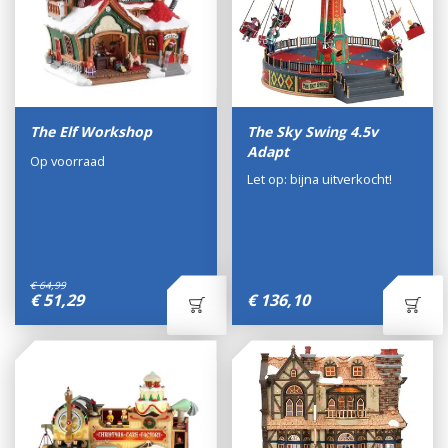
The Elf Workshop
The Sky Swing 4.5v
Adapt
Op voorraad
Let op: bijna uitverkocht!
€
64
,
99
€
51
,
29
€
136
,
10