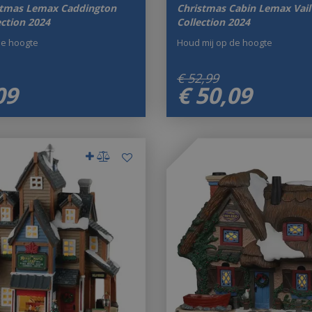
stmas Lemax Caddington
Christmas Cabin Lemax Vail 
ection 2024
Collection 2024
de hoogte
Houd mij op de hoogte
€
52
,
99
09
€
50
,
09