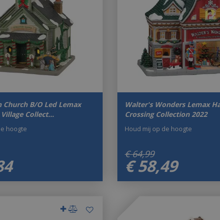
n Church B/O Led Lemax
Walter's Wonders Lemax Ha
Village Collect…
Crossing Collection 2022
de hoogte
Houd mij op de hoogte
€
64
,
99
84
€
58
,
49