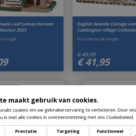
Maple Leaf Lemax Harvest
English Seaside Cottage Le
llection 2023
Caddington Village Collecti
de hoogte
Houd mij op de hoogte
€
49
,
99
09
€
41
,
95
te maakt gebruik van cookies.
ruikt cookies om uw gebruikerservaring te verbeteren. Door on
 u in met alle cookies in overeenstemming met ons Cookiebeleid.
Prestatie
Targeting
Functioneel