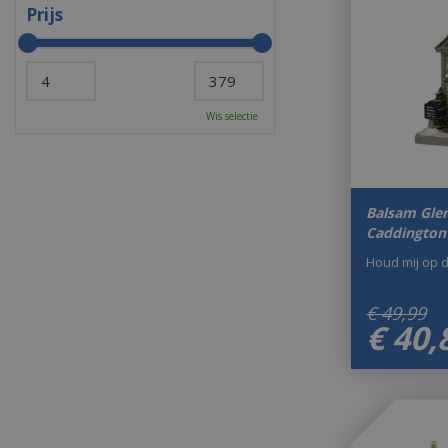
Prijs
Wis selectie
Balsam Gle
Caddington 
Houd mij op 
€
49
,
99
€
40
,