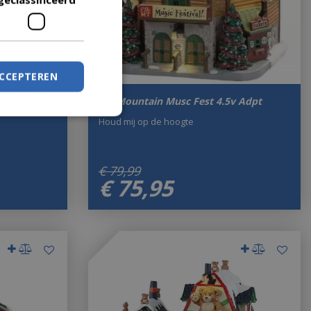
ACCEPTEREN
ddington
Elk Mountain Musc Fest 4.5v Adpt
Houd mij op de hoogte
€
79
,
99
€
75
,
95