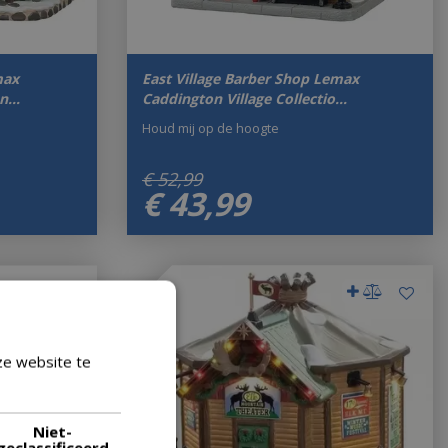
max
East Village Barber Shop Lemax
on…
Caddington Village Collectio…
Houd mij op de hoogte
€
52
,
99
€
43
,
99
ze website te
Lees verder
Niet-
geclassificeerd