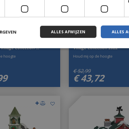
ERGEVEN
ALLES AFWIJZEN
ALLES 
ed Ornaments Lemax
Mistletoe Chapel Lemax Ca
Village Collection …
Village Collection 2022
de hoogte
Houd mij op de hoogte
€
52
,
99
99
€
43
,
72