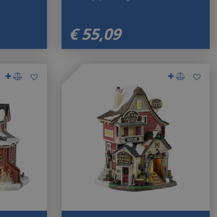
€
55
,
09