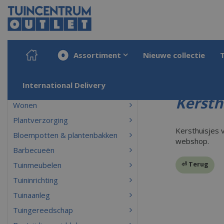
Ga
naar
content
Assortiment
Nieuwe collectie
Home
Producten
Kerst
Kerstdorpen
Kersthuisjes
International Delivery
Kersth
Wonen
Plantverzorging
Kersthuisjes 
Bloempotten & plantenbakken
webshop.
Barbecueën
⏎ Terug
Tuinmeubelen
Tuininrichting
Tuinaanleg
Tuingereedschap