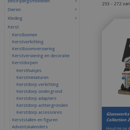
Bestrijdingsmiddelen
253 - 272 va
Dieren
Kleding
Kerst
Kerstbomen
Kerstverlichting
Kerstboomversiering
Kerstversiering en decoratie
Kerstdorpen
Kersthuisjes
Kerstminiaturen
Kerstdorp verlichting
Kerstdorp ondergrond
Kerstdorp adapters
Kerstdorp achtergronden
Kerstdorp accessoires
Glassworks
Kerststallen en figuren
Collection 
Adventskalenders
Houd mij op 