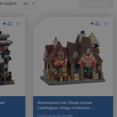
er pagina
Vergelijk (0)
Led
Renaissance Fair Shops Lemax
Caddington Village Collection …
Houd mij op de hoogte