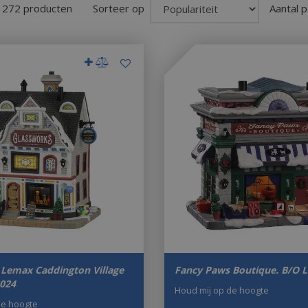
n 272 producten
Sorteer op
Aantal p
 Lemax Caddington Village
Fancy Paws Boutique. B/O 
2024
Houd mij op de hoogte
de hoogte