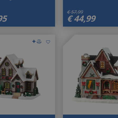
€
57
,
99
95
€
44
,
99