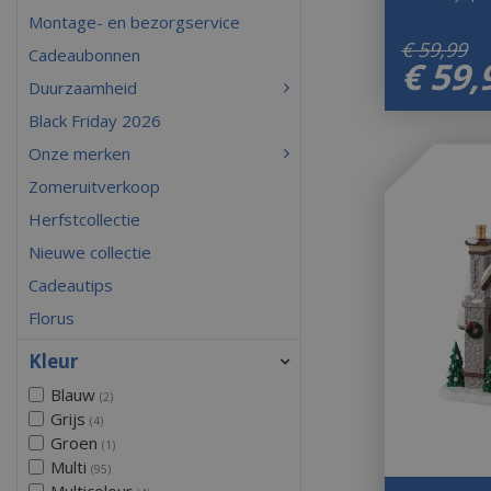
Montage- en bezorgservice
€
59
,
99
Cadeaubonnen
€
59
,
Duurzaamheid
Black Friday 2026
Onze merken
Zomeruitverkoop
Herfstcollectie
Nieuwe collectie
Cadeautips
Florus
Kleur
Blauw
(2)
Grijs
(4)
Groen
(1)
Multi
(95)
Multicolour