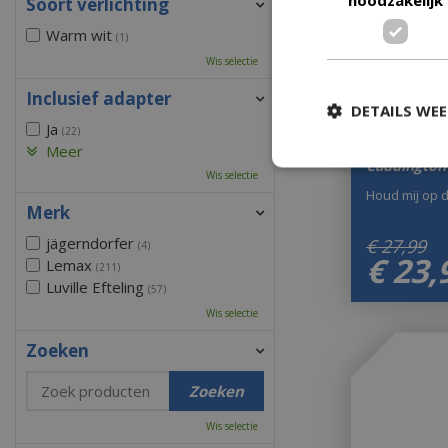
Soort verlichting
Warm wit
(1)
Wis selectie
Inclusief adapter
DETAILS WE
Ja
(22)
Hand Craft
Meer
Caddington 
Wis selectie
Houd mij op 
Merk
jägerndorfer
€
27
,
99
(4)
€
23
,
Lemax
(211)
Luville Efteling
(57)
Wis selectie
Zoeken
Wis selectie