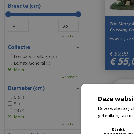
Breedte (cm)
The Merry 
Crossing Co
Wis selectie
Houd mij op 
Collectie
€
59
,
99
Lemax Vail Village
€
55
,
(31)
Lemax General
(16)
Meer
Wis selectie
Diameter (cm)
6,5
Deze websi
(1)
9
(1)
Deze website geb
18
(2)
gebruiken, stemt
Meer
Wis selectie
Strikt
noodzakelijk