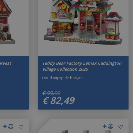
rvest
Teddy Bear Factory Lemax Caddington
Village Collection 2025
Houd mij op de hoogte
€
99
,
99
€
82
,
49