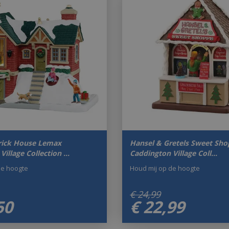
Brick House Lemax
Hansel & Gretels Sweet Sh
Village Collection …
Caddington Village Coll…
de hoogte
Houd mij op de hoogte
€
24
,
99
50
€
22
,
99