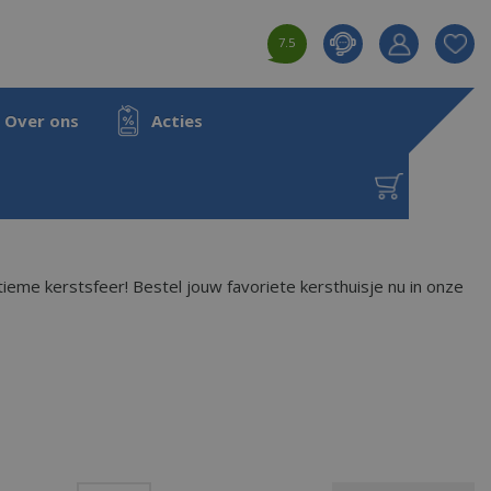
7.5
Product toeg
aan wensenl
Over ons
Acties
ieme kerstsfeer! Bestel jouw favoriete kersthuisje nu in onze