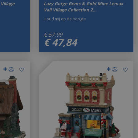
Village
Lazy Gorge Gems & Gold Mine Lemax
Vail Village Collection 2…
Houd mij op de hoogte
€
57
,
99
€
47
,
84