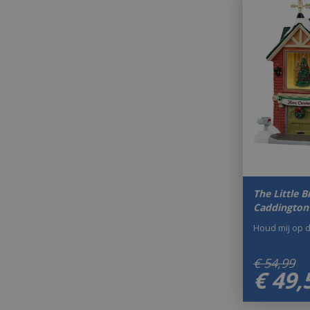
The Little 
Caddington 
Houd mij op 
€
54
,
99
€
49
,