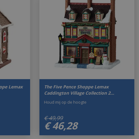
oppe Lemax
The Five Pence Shoppe Lemax
Caddington Village Collection 2…
Houd mij op de hoogte
€
49
,
99
€
46
,
28