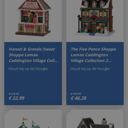
Hansel & Gretels Sweet
The Five Pence Shoppe
Shoppe Lemax
Lemax Caddington
Caddington Village Coll…
Village Collection 2…
Houd mij op de hoogte
Houd mij op de hoogte
€
24
,
99
€
49
,
99
€
22
,
99
€
46
,
28