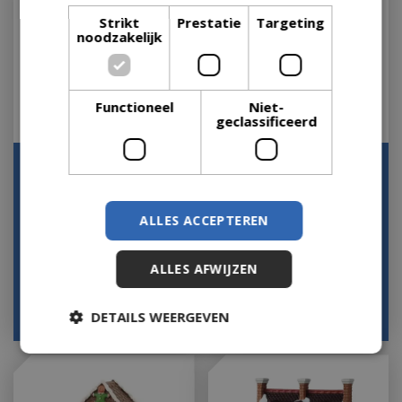
Strikt
Prestatie
Targeting
noodzakelijk
Functioneel
Niet-
geclassificeerd
Teddy Bear Factory
The Little Brick House
Lemax Caddington
Lemax Caddington
Village Collection 2025
Village Collection …
ALLES ACCEPTEREN
Houd mij op de hoogte
Houd mij op de hoogte
ALLES AFWIJZEN
€
99
,
99
€
54
,
99
DETAILS WEERGEVEN
€
82
,
49
€
49
,
50