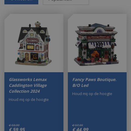
Glassworks Lemax
Fancy Paws Boutique.
Caddington Village
B/O Led
Collection 2024
Houd mij op de hoogte
Houd mij op de hoogte
€
59
,
99
€
57
,
99
€
59
,
95
€
44
,
99