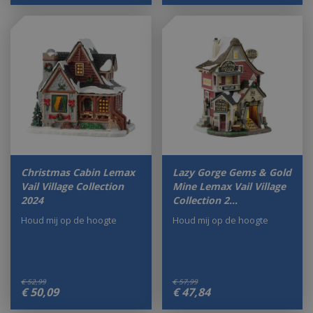
Christmas Cabin Lemax
Lazy Gorge Gems & Gold
Vail Village Collection
Mine Lemax Vail Village
2024
Collection 2…
Houd mij op de hoogte
Houd mij op de hoogte
€
52
,
99
€
57
,
99
€
50
,
09
€
47
,
84