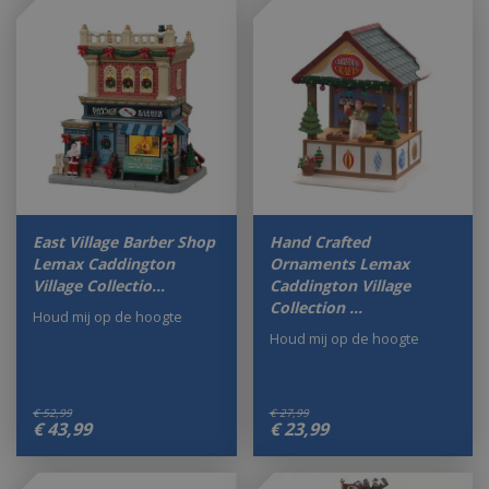
East Village Barber Shop
Hand Crafted
Lemax Caddington
Ornaments Lemax
Village Collectio…
Caddington Village
Collection …
Houd mij op de hoogte
Houd mij op de hoogte
€
52
,
99
€
27
,
99
€
43
,
99
€
23
,
99