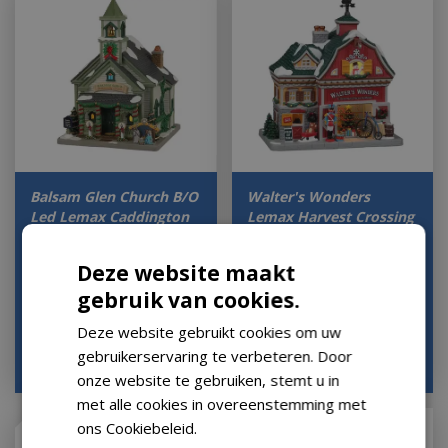
Balsam Glen Church B/O
Walter's Wonders
Led Lemax Caddington
Lemax Harvest Crossing
Village Collect…
Collection 2022
Houd mij op de hoogte
Houd mij op de hoogte
Deze website maakt
gebruik van cookies.
Deze website gebruikt cookies om uw
€
49
,
99
€
64
,
99
gebruikerservaring te verbeteren. Door
€
40
,
84
€
58
,
49
onze website te gebruiken, stemt u in
met alle cookies in overeenstemming met
ons Cookiebeleid.
Lees verder