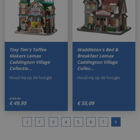
Tiny Tim's Toffee
Waddleton's Bed &
Makers Lemax
Breakfast Lemax
Caddington Village
Caddington Village
Collectio…
Collec…
Houd mij op de hoogte
Houd mij op de hoogte
€
49
,
99
€
49
,
95
€
55
,
09
1
3
4
5
6
7
8