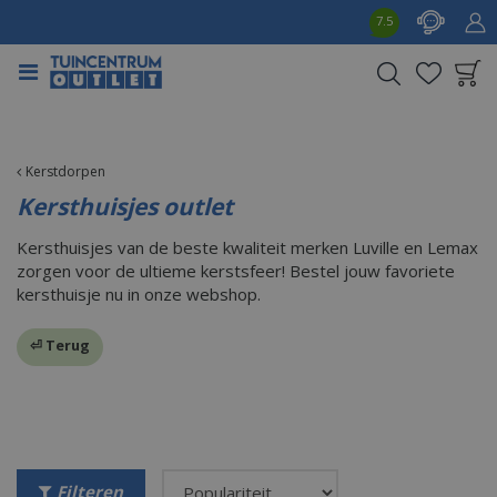
G
7.5
a
n
a
a
Product toegevoegd
r
aan wensenlijst
c
o
Kerstdorpen
n
Kersthuisjes outlet
t
e
Kersthuisjes van de beste kwaliteit merken Luville en Lemax
n
zorgen voor de ultieme kerstsfeer! Bestel jouw favoriete
t
kersthuisje nu in onze webshop.
⏎ Terug
Filteren