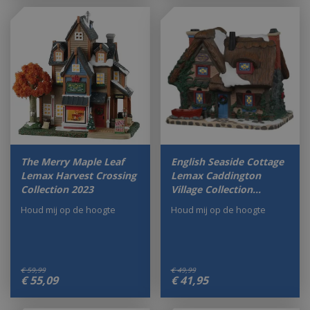
The Merry Maple Leaf
English Seaside Cottage
Lemax Harvest Crossing
Lemax Caddington
Collection 2023
Village Collection…
Houd mij op de hoogte
Houd mij op de hoogte
€
59
,
99
€
49
,
99
€
55
,
09
€
41
,
95