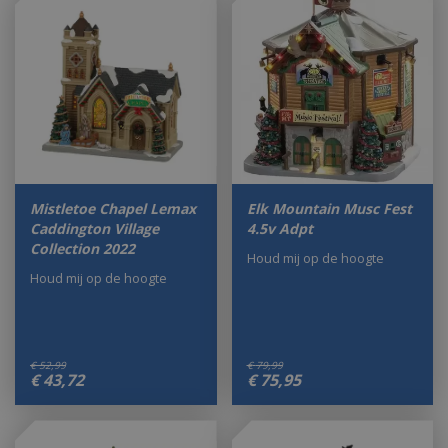
Mistletoe Chapel Lemax
Elk Mountain Musc Fest
Caddington Village
4.5v Adpt
Collection 2022
Houd mij op de hoogte
Houd mij op de hoogte
€
52
,
99
€
79
,
99
€
43
,
72
€
75
,
95