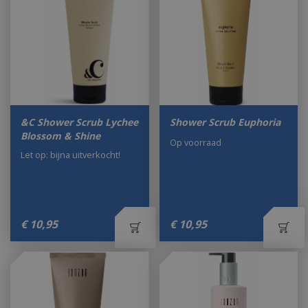
&C Shower Scrub Lychee
Shower Scrub Euphoria
Blossom & Shine
Op voorraad
Let op: bijna uitverkocht!
€
10
,
95
€
10
,
95