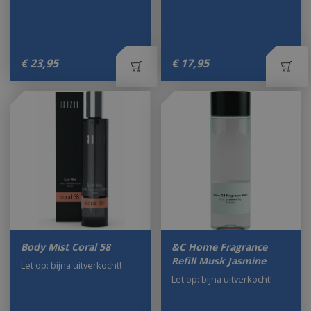
€
23
,
95
€
17
,
95
Body Mist Coral 58
&C Home Fragrance
Refill Musk Jasmine
Let op: bijna uitverkocht!
Let op: bijna uitverkocht!