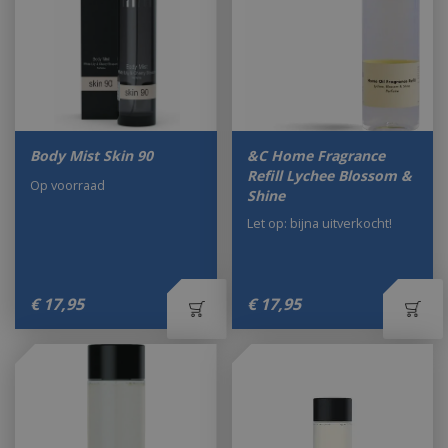
Body Mist Skin 90
&C Home Fragrance
Refill Lychee Blossom &
Op voorraad
Shine
Let op: bijna uitverkocht!
€
17
,
95
€
17
,
95