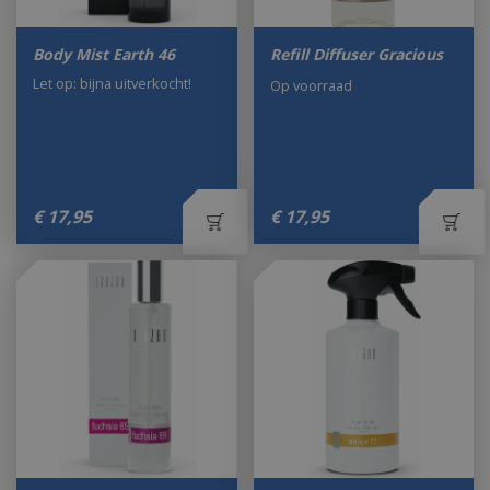
Body Mist Earth 46
Refill Diffuser Gracious
Let op: bijna uitverkocht!
Op voorraad
€
17
,
95
€
17
,
95