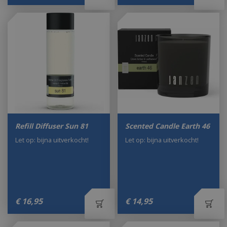
Refill Diffuser Sun 81
Scented Candle Earth 46
Let op: bijna uitverkocht!
Let op: bijna uitverkocht!
€
16
,
95
€
14
,
95