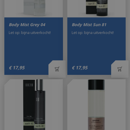
Body Mist Grey 04
Body Mist Sun 81
Let op: bijna uitverkocht!
Let op: bijna uitverkocht!
€
17
,
95
€
17
,
95