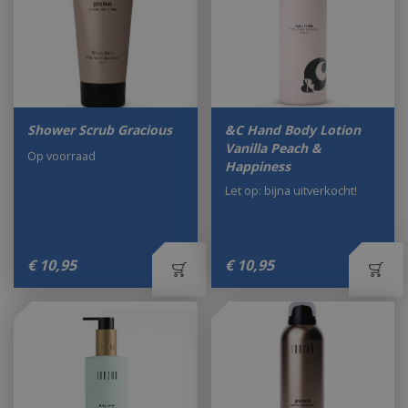
Shower Scrub Gracious
&C Hand Body Lotion
Vanilla Peach &
Op voorraad
Happiness
Let op: bijna uitverkocht!
€
10
,
95
€
10
,
95