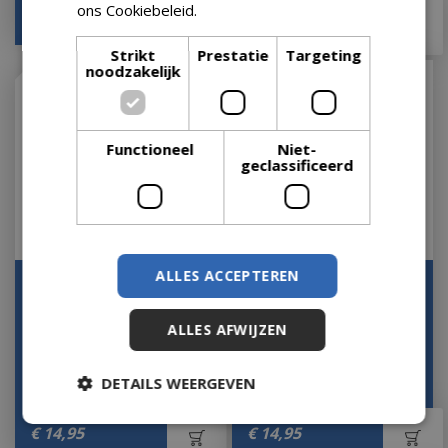
ons Cookiebeleid.
Lees verder
€
16
,
95
€
16
,
95
Strikt
Prestatie
Targeting
noodzakelijk
Functioneel
Niet-
geclassificeerd
ALLES ACCEPTEREN
Scented Candle Black 22
Aftershave Balm - for
Men
Let op: bijna uitverkocht!
ALLES AFWIJZEN
Let op: bijna uitverkocht!
DETAILS WEERGEVEN
€
14
,
95
€
14
,
95