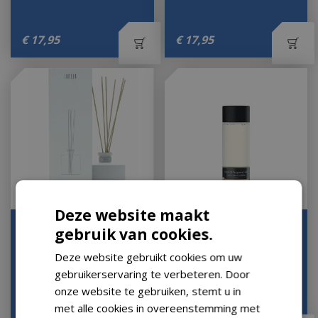
€
17
,
95
€
17
,
95
Deze website maakt
Diffuser XL Wit (excl.
Refill Diffuser Coral 58
gebruik van cookies.
parfum)
Let op: bijna uitverkocht!
Deze website gebruikt cookies om uw
Let op: bijna uitverkocht!
gebruikerservaring te verbeteren. Door
onze website te gebruiken, stemt u in
met alle cookies in overeenstemming met