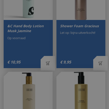
&C Hand Body Lotion
Shower Foam Gracious
Musk Jasmine
Let op: bijna uitverkocht!
Op voorraad
€
10
,
95
€
9
,
95