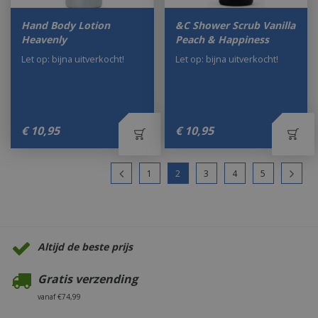
Hand Body Lotion
&C Shower Scrub Vanilla
Heavenly
Peach & Happiness
Let op: bijna uitverkocht!
Let op: bijna uitverkocht!
€
10
,
95
€
10
,
95
1
2
3
4
5
Altijd de beste prijs
Gratis verzending
vanaf €74,99