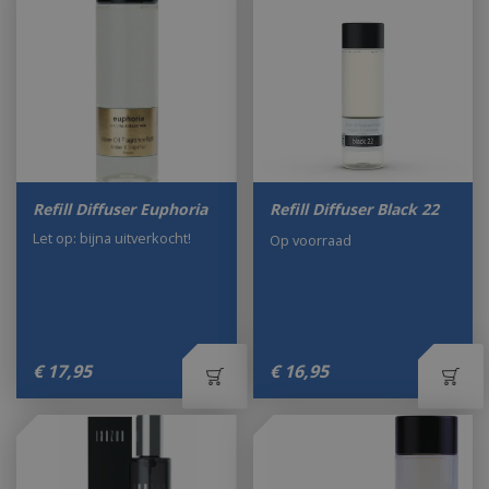
Refill Diffuser Euphoria
Refill Diffuser Black 22
Let op: bijna uitverkocht!
Op voorraad
€
17
,
95
€
16
,
95