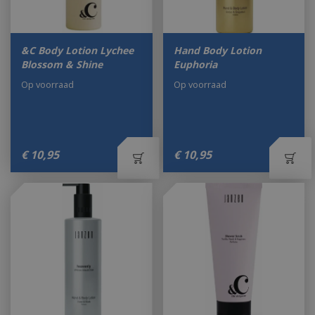
&C Body Lotion Lychee
Hand Body Lotion
Blossom & Shine
Euphoria
Op voorraad
Op voorraad
€
10
,
95
€
10
,
95