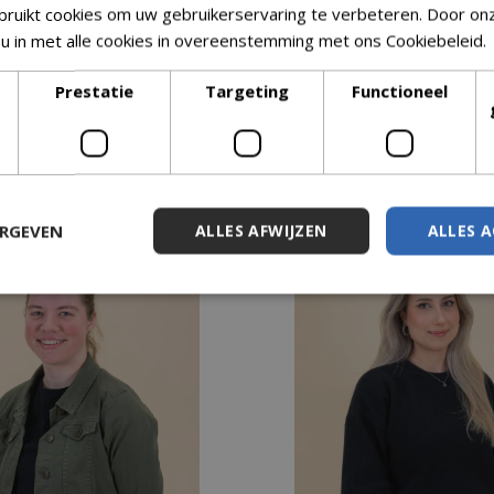
ruikt cookies om uw gebruikerservaring te verbeteren. Door on
 u in met alle cookies in overeenstemming met ons Cookiebeleid.
Prestatie
Targeting
Functioneel
f accessoires voor je tuin of interieur: bij Tuincentrumoutlet.co
ERGEVEN
ALLES AFWIJZEN
ALLES 