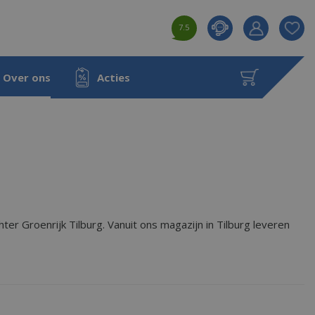
7.5
Product toeg
aan wensenl
Over ons
Acties
 Groenrijk Tilburg. Vanuit ons magazijn in Tilburg leveren