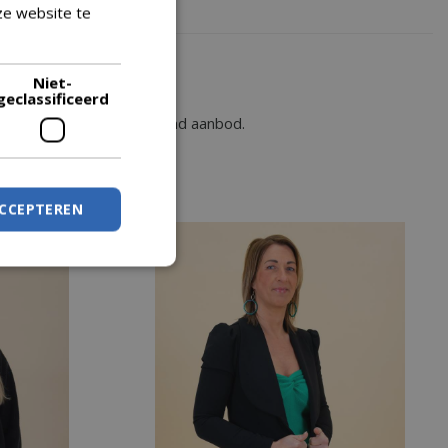
ze website te
Lees verder
Niet-
geclassificeerd
m vind je altijd een passend aanbod.
ACCEPTEREN