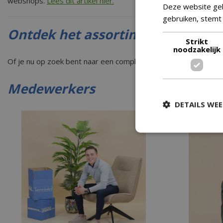
webshops.
Lees dit artikel hier.
Deze website geb
gebruiken, stemt
Ontdek het assortiment
Strikt
noodzakelijk
Of je nu op zoek bent naar een complete tuinset, een barbecue o
Medewerkers
DETAILS WE