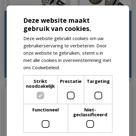
Autoparfum Honey
Autoparfum Nikkel Mat
Deze website maakt
Comb Chrome Auto Car
Auto Car Diffuser Lampe
gebruik van cookies.
Diffuser Lampe Berger…
Berger Maison…
Deze website gebruikt cookies om uw
Op voorraad
Houd mij op de hoogte
gebruikerservaring te verbeteren. Door
onze website te gebruiken, stemt u in
met alle cookies in overeenstemming met
ons Cookiebeleid.
Lees verder
€
12
,
95
€
12
,
95
Strikt
Prestatie
Targeting
noodzakelijk
Functioneel
Niet-
geclassificeerd