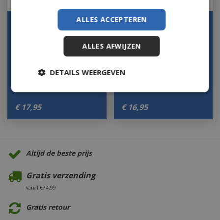
ALLES ACCEPTEREN
Autoparfum Lolita
Autoparfum Aroma
Lempicka Or Satine
Happy Aquatic
Auto Car Diffuser
Freshness Auto Car
ALLES AFWIJZEN
Lamp…
Diffuser …
Houd mij op de hoogte
Houd mij op de hoogte
DETAILS WEERGEVEN
€
17
,
95
€
16
,
95
Altijd de beste prijs
Gratis verzending
vanaf €74,99
Gratis retour