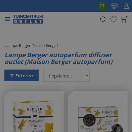
G
7.5
a
n
a
a
Product toegevoegd
r
aan wensenlijst
c
o
Lampe Berger (Maison Berger)
n
Lampe Berger autoparfum diffuser
t
outlet (Maison Berger autoparfum)
e
n
Filteren
t