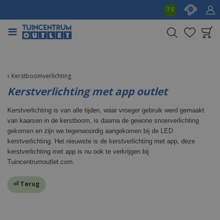
G
7.5
a
n
a
a
Product toegevoegd
r
aan wensenlijst
c
o
Kerstboomverlichting
n
Kerstverlichting met app outlet
t
e
Kerstverlichting is van alle tijden, waar vroeger gebruik werd gemaakt
n
van kaarsen in de kerstboom, is daarna de gewone snoerverlichting
t
gekomen en zijn we tegenwoordig aangekomen bij de LED
kerstverlichting. Het nieuwste is de kerstverlichting met app, deze
kerstverlichting met app is nu ook te verkrijgen bij
Tuincentrumoutlet.com.
⏎ Terug