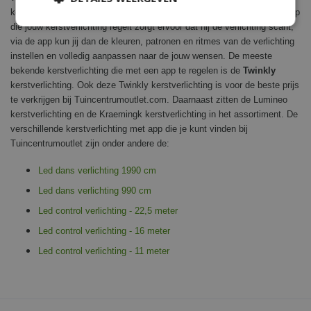
kerstverlichting met een app heb jij nooit saaie kerstverlichting. Een app
die jouw kerstverlichting regelt zorgt ervoor dat hij de verlichting scant,
via de app kun jij dan de kleuren, patronen en ritmes van de verlichting
instellen en volledig aanpassen naar de jouw wensen. De meeste
bekende kerstverlichting die met een app te regelen is de
Twinkly
kerstverlichting. Ook deze Twinkly kerstverlichting is voor de beste prijs
te verkrijgen bij Tuincentrumoutlet.com. Daarnaast zitten de Lumineo
kerstverlichting en de Kraemingk kerstverlichting in het assortiment. De
verschillende kerstverlichting met app die je kunt vinden bij
Tuincentrumoutlet zijn onder andere de:
Led dans verlichting 1990 cm
Led dans verlichting 990 cm
Led control verlichting - 22,5 meter
Led control verlichting - 16 meter
Led control verlichting - 11 meter