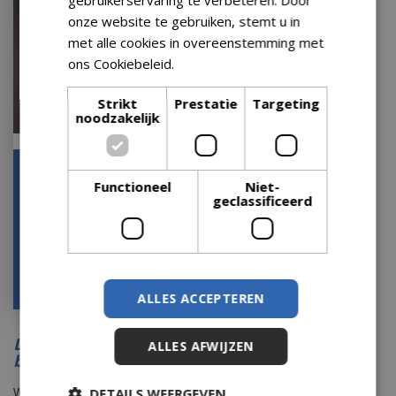
onze website te gebruiken, stemt u in
met alle cookies in overeenstemming met
ons Cookiebeleid.
Lees verder
Strikt
Prestatie
Targeting
noodzakelijk
Rice led bu l3m-40l
Functioneel
Niet-
trnsprnt/kwm
geclassificeerd
Houd mij op de hoogte
€
5
,
00
ALLES ACCEPTEREN
LED kerstverlichting met app kopen voor
ALLES AFWIJZEN
binnen en buiten
DETAILS WEERGEVEN
Waarom kerstverlichting met een app? Door gebruik te maken van