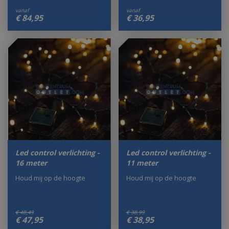
vanaf
vanaf
€
84
,
95
€
36
,
95
Led control verlichting -
Led control verlichting -
16 meter
11 meter
Houd mij op de hoogte
Houd mij op de hoogte
€
48
,
49
€
38
,
99
€
47
,
95
€
38
,
95