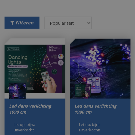
Filteren
Led dans verlichting
Led dans verlichting
1990 cm
1990 cm
Let op: bijna
Let op: bijna
uitverkocht!
uitverkocht!