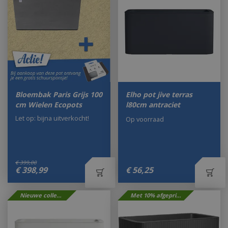
Bloembak Paris Grijs 100
Elho pot jive terras
cm Wielen Ecopots
l80cm antraciet
Let op: bijna uitverkocht!
Op voorraad
€
399
,
00
€
398
,
99
€
56
,
25
Nieuwe collectie
Met 10% afgeprijsd