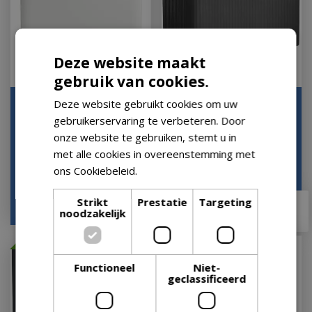
Deze website maakt
gebruik van cookies.
Deze website gebruikt cookies om uw
Elho pot jive terras
Elho bak jive terras
l80cm wit
l80cm stripe antr
gebruikerservaring te verbeteren. Door
onze website te gebruiken, stemt u in
Op voorraad
Op voorraad
met alle cookies in overeenstemming met
ons Cookiebeleid.
Lees verder
€
74
,
99
Strikt
Prestatie
Targeting
€
62
,
50
€
56
,
25
noodzakelijk
Met 10% afgeprijsd
Met 10% afgeprijsd
Functioneel
Niet-
geclassificeerd