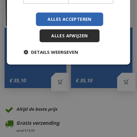
ALLES ACCEPTEREN
Elho pot jive vierkant
Elho pot jive vierkant
ALLES AFWIJZEN
d40cm antraciet
d40cm wit
Op voorraad
Op voorraad
DETAILS WEERGEVEN
€
35
,
10
€
35
,
10
Altijd de beste prijs
Gratis verzending
vanaf €74,99