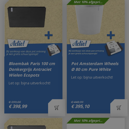
Met 10% afgeprijsd
Bloembak Paris 100 cm
Pot Amsterdam Wheels
Donkergrijs Antraciet
Ø 80 cm Pure White
Wielen Ecopots
Let op: bijna uitverkocht!
Let op: bijna uitverkocht!
€
399
,
00
€
448
,
99
€
398
,
99
€
395
,
10
Met 10% afgeprijsd