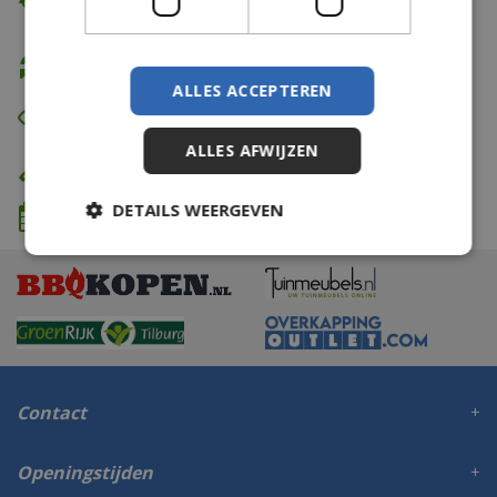
vanaf €74,99
Gratis retour
ALLES ACCEPTEREN
Eerst zien dan betalen
ALLES AFWIJZEN
Eigen bezorg- & installatieservice
DETAILS WEERGEVEN
We komen wanneer het jou uitkomt
Contact
Openingstijden