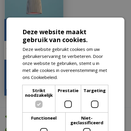
Hanglamp Lumiere
Deze website maakt
Rond 34 Ivoor Neven
Lights Bloempot Capi
gebruik van cookies.
Deze website gebruikt cookies om uw
E27
gebruikerservaring te verbeteren. Door
onze website te gebruiken, stemt u in
Let op: bijna uitverkocht!
met alle cookies in overeenstemming met
ons Cookiebeleid.
Lees verder
€
169
,
00
€
97
,
30
Strikt
Prestatie
Targeting
noodzakelijk
Altijd de beste prijs
Functioneel
Niet-
geclassificeerd
Gratis verzending