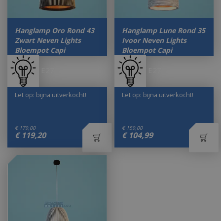
Hanglamp Oro Rond 43
Hanglamp Lune Rond 35
Zwart Neven Lights
Ivoor Neven Lights
Bloempot Capi
Bloempot Capi
E27
E27
Let op: bijna uitverkocht!
Let op: bijna uitverkocht!
€
179
,
00
€
159
,
00
€
119
,
20
€
104
,
99