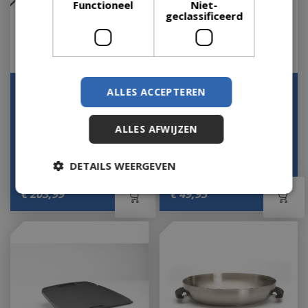
Functioneel
Niet-
geclassificeerd
Ceramica draaispit m
Napoleon Hoes voor
ALLES ACCEPTEREN
Kettle NK22K & PRO22K
Let op: bijna uitverkocht!
LEG-3 (Ø 57cm)
ALLES AFWIJZEN
Let op: bijna uitverkocht!
DETAILS WEERGEVEN
€
229
,
95
€
203
,
99
€
49
,
95