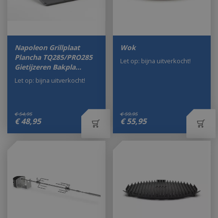
Napoleon Grillplaat
Wok
Plancha TQ285/PRO285
Let op: bijna uitverkocht!
Gietijzeren Bakpla…
Let op: bijna uitverkocht!
€
54
,
95
€
59
,
95
€
48
,
95
€
55
,
95