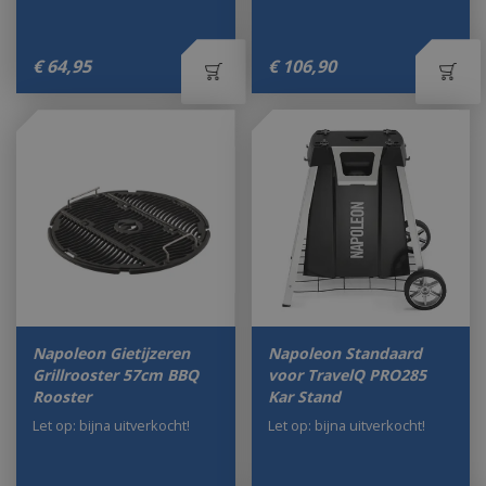
€
64
,
95
€
106
,
90
Napoleon Gietijzeren
Napoleon Standaard
Grillrooster 57cm BBQ
voor TravelQ PRO285
Rooster
Kar Stand
Let op: bijna uitverkocht!
Let op: bijna uitverkocht!