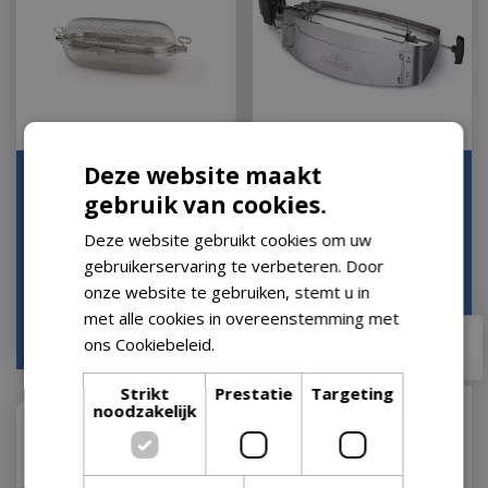
Deze website maakt
Napoleon BBQ
Napoleon BBQ
Grillmand voor Draaispit
Rotisserie Draaispit
gebruik van cookies.
Pizzaoven voor TravelQ
Op voorraad
Deze website gebruikt cookies om uw
Let op: bijna uitverkocht!
gebruikerservaring te verbeteren. Door
onze website te gebruiken, stemt u in
met alle cookies in overeenstemming met
€
74
,
95
€
169
,
00
€
66
,
95
€
151
,
99
ons Cookiebeleid.
Lees verder
Strikt
Prestatie
Targeting
noodzakelijk