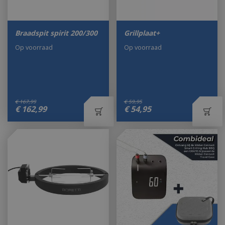
Braadspit spirit 200/300
Grillplaat+
Op voorraad
Op voorraad
€
167
,
99
€
59
,
95
€
162
,
99
€
54
,
95