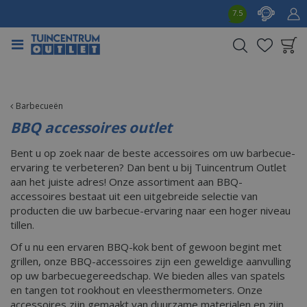
G
7.5
a
n
a
a
Product toegevoegd
r
aan wensenlijst
c
o
Barbecueën
n
BBQ accessoires outlet
t
e
Bent u op zoek naar de beste accessoires om uw barbecue-
n
ervaring te verbeteren? Dan bent u bij Tuincentrum Outlet
t
aan het juiste adres! Onze assortiment aan BBQ-
accessoires bestaat uit een uitgebreide selectie van
producten die uw barbecue-ervaring naar een hoger niveau
tillen.
Of u nu een ervaren BBQ-kok bent of gewoon begint met
grillen, onze BBQ-accessoires zijn een geweldige aanvulling
op uw barbecuegereedschap. We bieden alles van spatels
en tangen tot rookhout en vleesthermometers. Onze
accessoires zijn gemaakt van duurzame materialen en zijn