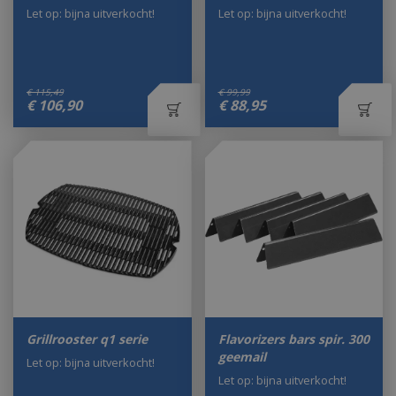
Let op: bijna uitverkocht!
Let op: bijna uitverkocht!
€
115
,
49
€
99
,
99
€
106
,
90
€
88
,
95
Grillrooster q1 serie
Flavorizers bars spir. 300
geemail
Let op: bijna uitverkocht!
Let op: bijna uitverkocht!