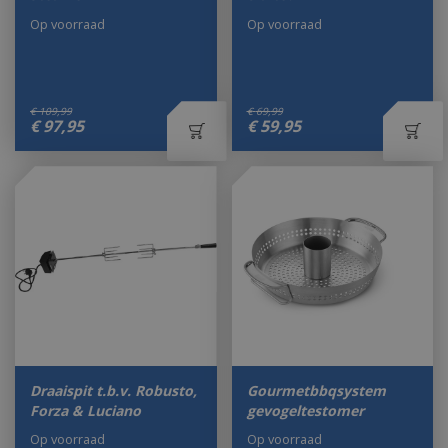
Op voorraad
Op voorraad
€
109
,
99
€
69
,
99
€
97
,
95
€
59
,
95
Draaispit t.b.v. Robusto,
Gourmetbbqsystem
Forza & Luciano
gevogeltestomer
Op voorraad
Op voorraad