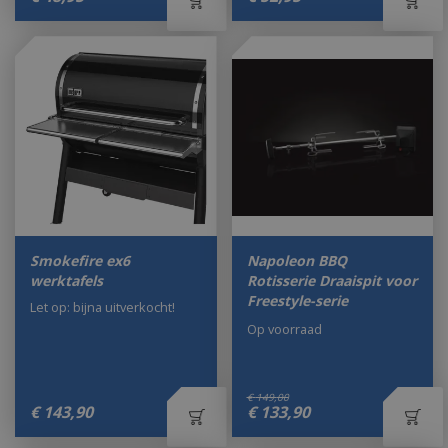
Smokefire ex6
Napoleon BBQ
werktafels
Rotisserie Draaispit voor
Freestyle-serie
Let op: bijna uitverkocht!
Op voorraad
€
149
,
00
€
143
,
90
€
133
,
90