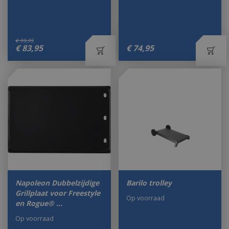
€
99
,
95
€
83
,
95
€
74
,
95
Napoleon Dubbelzijdige
Barilo trolley
Grillplaat voor Freestyle
Op voorraad
en Rogue® …
Op voorraad