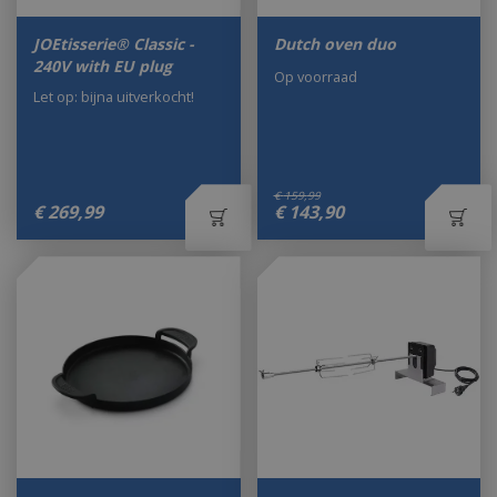
JOEtisserie® Classic -
Dutch oven duo
240V with EU plug
Op voorraad
Let op: bijna uitverkocht!
€
159
,
99
€
269
,
99
€
143
,
90