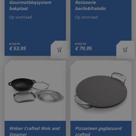
Gourmetbbqsystem
Rotisserie
bakplaat
barilo&fratello
Op voorraad
Op voorraad
€
64
,
99
€
89
,
95
€
53
,
95
€
79
,
95
Weber Crafted Wok and
Pizzasteen geglazuurd
Steamer
crafted