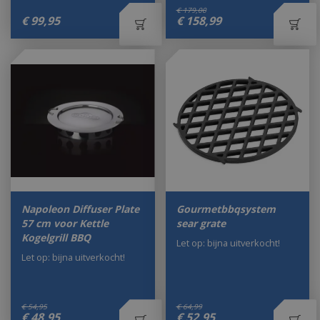
€
179
,
00
€
99
,
95
€
158
,
99
Napoleon Diffuser Plate
Gourmetbbqsystem
57 cm voor Kettle
sear grate
Kogelgrill BBQ
Let op: bijna uitverkocht!
Let op: bijna uitverkocht!
€
54
,
95
€
64
,
99
€
48
,
95
€
52
,
95