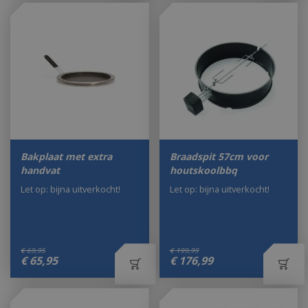
Bakplaat met extra
Braadspit 57cm voor
handvat
houtskoolbbq
Let op: bijna uitverkocht!
Let op: bijna uitverkocht!
€
69
,
95
€
199
,
99
€
65
,
95
€
176
,
99