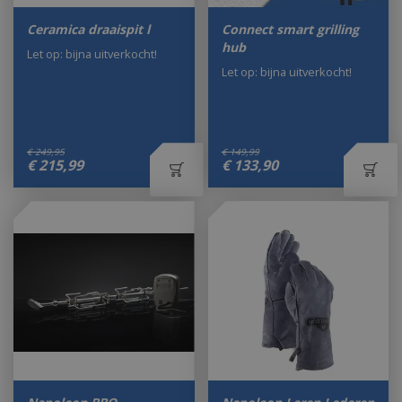
Ceramica draaispit l
Connect smart grilling
hub
Let op: bijna uitverkocht!
Let op: bijna uitverkocht!
€
249
,
95
€
149
,
99
€
215
,
99
€
133
,
90