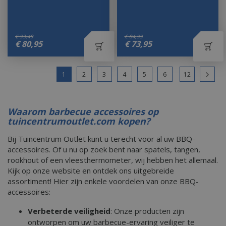
€
93
,
49
€
84
,
99
€
80
,
95
€
73
,
95
1
2
3
4
5
6
12
Waarom barbecue accessoires op
tuincentrumoutlet.com kopen?
Bij Tuincentrum Outlet kunt u terecht voor al uw BBQ-
accessoires. Of u nu op zoek bent naar spatels, tangen,
rookhout of een vleesthermometer, wij hebben het allemaal.
Kijk op onze website en ontdek ons uitgebreide
assortiment! Hier zijn enkele voordelen van onze BBQ-
accessoires:
Verbeterde veiligheid
: Onze producten zijn
ontworpen om uw barbecue-ervaring veiliger te