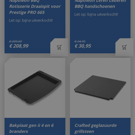
Napoleon BBQ
Napoleon Leren Lederen
Rotisserie Draaispit voor
BBQ handschoenen
Prestige PRO 665
Let op: bijna uitverkocht!
Let op: bijna uitverkocht!
€
209
,
00
€
34
,
95
€
208
,
99
€
30
,
95
Bakplaat gen ii 4 en 6
Crafted geglazuurde
branders
grillsteen