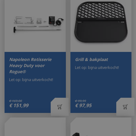
Napoleon Rotisserie
Grill & bakplaat
Heavy Duty voor
Let op: bijna uitverkocht!
Rogue®
Let op: bijna uitverkocht!
€
169
,
00
€
99
,
99
€
151
,
99
€
97
,
95