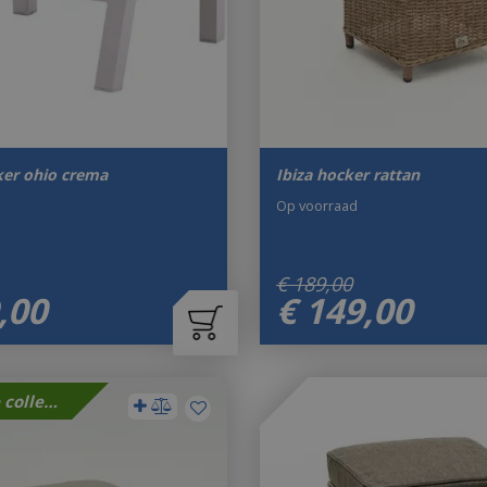
er ohio crema
Ibiza hocker rattan
Op voorraad
€
189
,
00
,
00
€
149
,
00
Nieuwe collectie