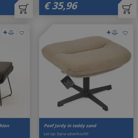
€
35
,
96
hion
Poef Jordy in teddy zand
Let op: bijna uitverkocht!