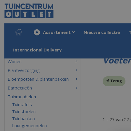
Ga
naar
content
Assortiment
Nieuwe collectie
Home
Producten
Tuinmeubelen
Relaxmeubelen
Voetenbankjes
International Delivery
Voeten
Wonen
Plantverzorging
Bloempotten & plantenbakken
⏎ Terug
Barbecueën
Tuinmeubelen
Tuintafels
Tuinstoelen
Tuinbanken
1 - 27 van 27
Loungemeubelen