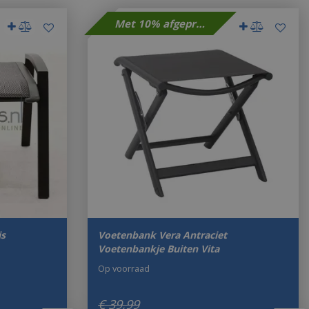
Met 10% afgeprijsd
js
Voetenbank Vera Antraciet
Voetenbankje Buiten Vita
Op voorraad
€
39
,
99