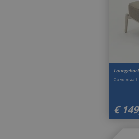
Loungehock
Op voorraad
€
149