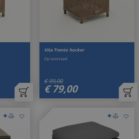
Vita Trento hocker
Op voorraad
€
99
,
00
€
79
,
00