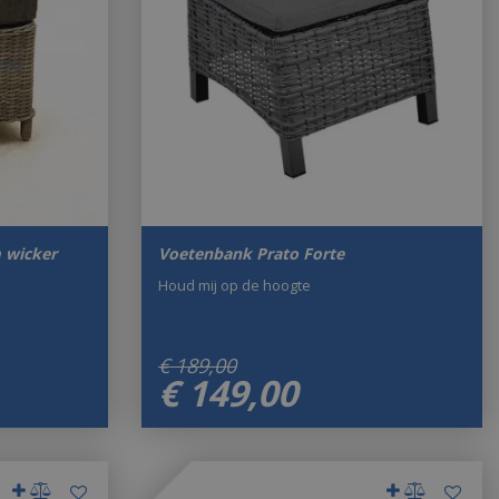
 wicker
Voetenbank Prato Forte
Houd mij op de hoogte
€
189
,
00
€
149
,
00