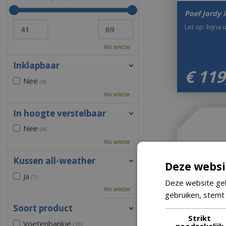
Poef Jordy 
Let op: bijna 
Wis selectie
Inklapbaar
€
119
Nee
(4)
Wis selectie
In hoogte verstelbaar
Nee
(4)
Wis selectie
Kussen all-weather
Deze websi
Ja
(1)
Deze website geb
Wis selectie
gebruiken, stemt
Soort product
Strikt
Voetenbankje
noodzakelijk
(10)