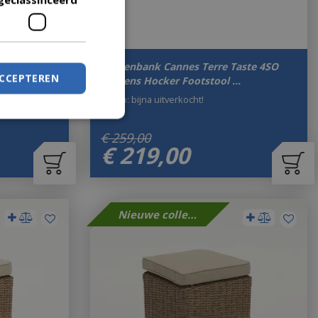
Taste 4SO
Voetenbank Cannes Terre Taste 4SO
ACCEPTEREN
Kussens Hocker Footstool …
Let op: bijna uitverkocht!
€
259
,
00
€
219
,
00
Nieuwe collectie