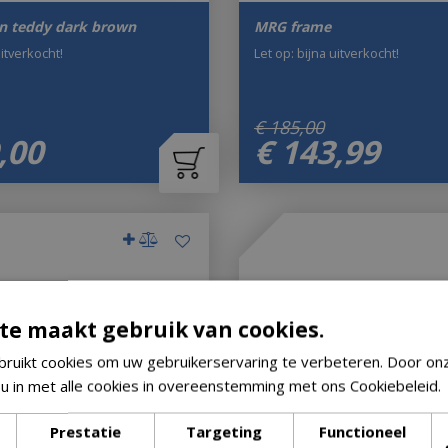
in teddy dark brown
MRG frame
uitverkocht!
Let op: bijna uitverkocht!
€
185
,
00
,
00
€
143
,
99
te maakt gebruik van cookies.
ruikt cookies om uw gebruikerservaring te verbeteren. Door on
 u in met alle cookies in overeenstemming met ons Cookiebeleid.
Prestatie
Targeting
Functioneel