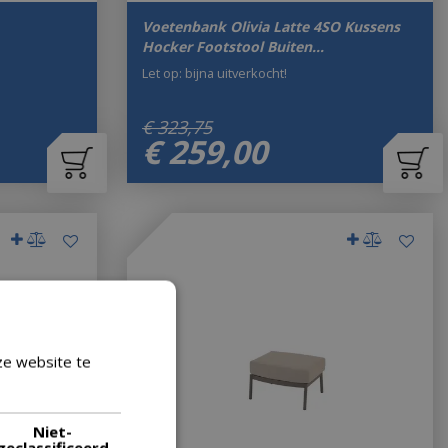
Voetenbank Olivia Latte 4SO Kussens
Hocker Footstool Buiten…
Let op: bijna uitverkocht!
€
323
,
75
€
259
,
00
ze website te
Lees verder
Niet-
geclassificeerd