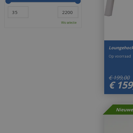
Wis selectie
Loungehock
Op voorraad
€
199
,
00
€
159