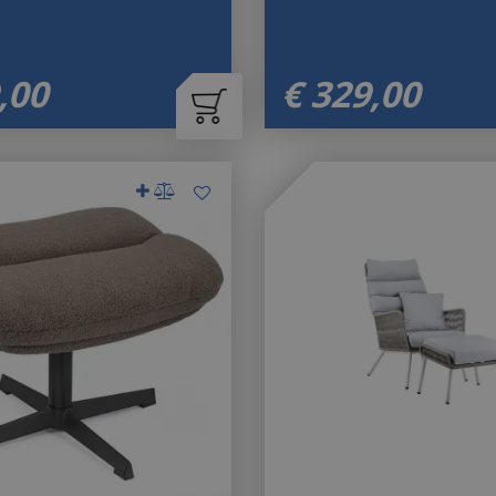
,
00
€
329
,
00