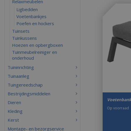
Relaxmeubelen
Ligbedden
Voetenbankjes
Poefen en hockers
Tuinsets
Tuinkussens
Hoezen en opbergboxen
Tuinmeubelreiniger en
onderhoud
Tuininrichting
Tuinaanleg
Tuingereedschap
Bestrijdingsmiddelen
Voetenban
Dieren
Op voorraad
Kleding
Kerst
Montage- en bezorgservice