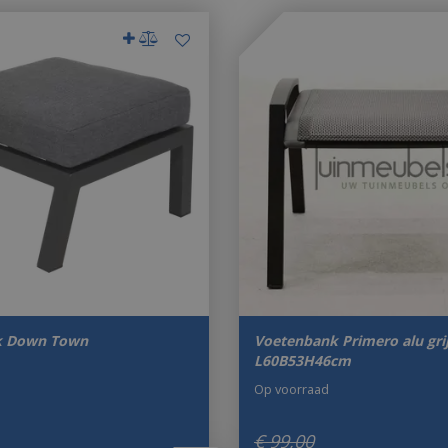
k Down Town
Voetenbank Primero alu gri
L60B53H46cm
Op voorraad
€
99
,
00