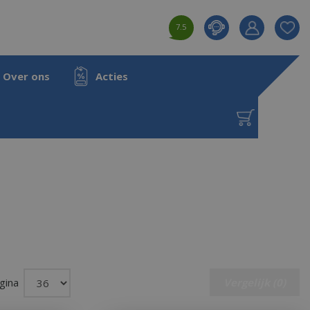
7.5
Product toeg
aan wensenl
Over ons
Acties
gina
Vergelijk (0)