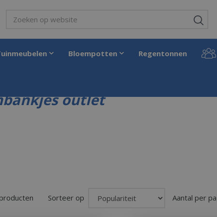
Tuinmeubelen
Bloempotten
Regentonnen
bankjes outlet
 producten
Sorteer op
Aantal per pa