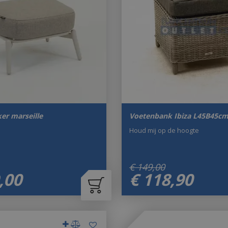
er marseille
Voetenbank Ibiza L45B45cm
Houd mij op de hoogte
€
149
,
00
,
00
€
118
,
90