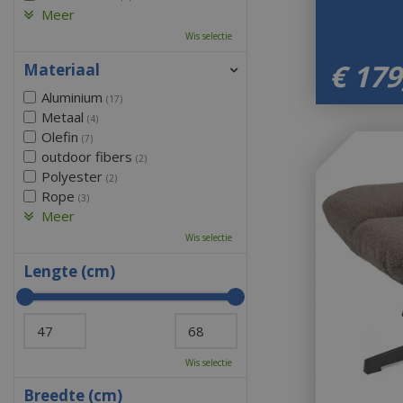
Meer
Wis selectie
€
179
Materiaal
Aluminium
(17)
Metaal
(4)
Olefin
(7)
outdoor fibers
(2)
Polyester
(2)
Rope
(3)
Meer
Wis selectie
Lengte (cm)
Wis selectie
Breedte (cm)