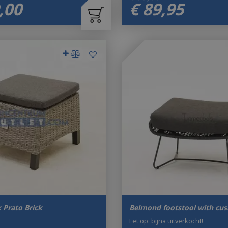
,
00
€
89
,
95
 Prato Brick
Belmond footstool with cus
Let op: bijna uitverkocht!