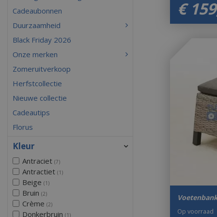
€
159
Cadeaubonnen
Duurzaamheid
Black Friday 2026
Onze merken
Zomeruitverkoop
Herfstcollectie
Nieuwe collectie
Cadeautips
Florus
Kleur
Antraciet
(7)
Antractiet
(1)
Beige
(1)
Bruin
(2)
Voetenbank
Crème
(2)
Op voorraad
Donkerbruin
(1)