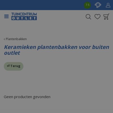
G
7.5
a
n
a
a
Product toegevoegd
r
aan wensenlijst
c
o
Plantenbakken
n
Keramieken plantenbakken voor buiten
t
outlet
e
n
t
⏎ Terug
Geen producten gevonden