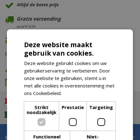
Altijd de beste prijs
Gratis verzending
vanaf €74,99
Gratis retour
Deze website maakt
gebruik van cookies.
Eerst zien dan betalen
Deze website gebruikt cookies om uw
Eigen bezorg- & installatieservice
gebruikerservaring te verbeteren. Door
onze website te gebruiken, stemt u in
We komen wanneer het jou uitkomt
met alle cookies in overeenstemming met
ons Cookiebeleid.
Lees verder
Strikt
Prestatie
Targeting
noodzakelijk
Functioneel
Niet-
Contact