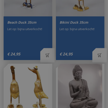
Beach Duck 35cm
Bikini Duck 35cm
Let op: bijna uitverkocht!
Let op: bijna uitverkocht!
€
24
,
95
€
24
,
95