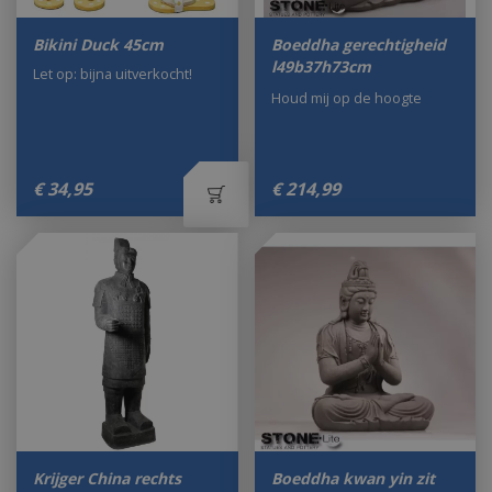
Bikini Duck 45cm
Boeddha gerechtigheid
l49b37h73cm
Let op: bijna uitverkocht!
Houd mij op de hoogte
€
34
,
95
€
214
,
99
Krijger China rechts
Boeddha kwan yin zit