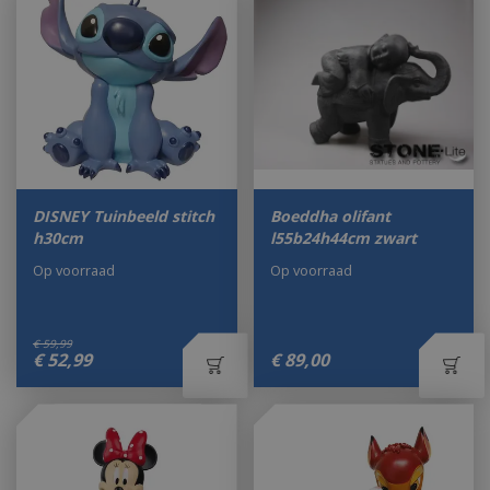
DISNEY Tuinbeeld stitch
Boeddha olifant
h30cm
l55b24h44cm zwart
Op voorraad
Op voorraad
€
59
,
99
€
52
,
99
€
89
,
00