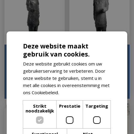
Deze website maakt
Krijger china links
Krijger China links
gebruik van cookies.
l40b50h150cm
l50b65h200cm
Deze website gebruikt cookies om uw
Houd mij op de hoogte
Houd mij op de hoogte
gebruikerservaring te verbeteren. Door
onze website te gebruiken, stemt u in
met alle cookies in overeenstemming met
€
535
,
00
€
855
,
00
€
534
,
99
€
854
,
99
ons Cookiebeleid.
Lees verder
Strikt
Prestatie
Targeting
noodzakelijk
Functioneel
Niet-