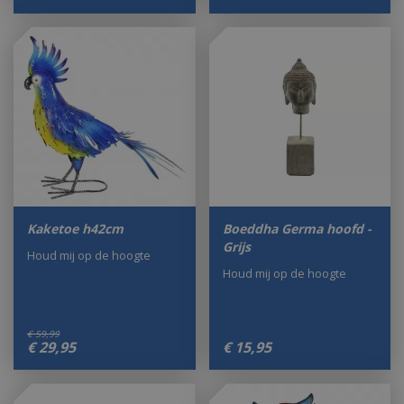
Kaketoe h42cm
Boeddha Germa hoofd -
Grijs
Houd mij op de hoogte
Houd mij op de hoogte
€
59
,
99
€
29
,
95
€
15
,
95