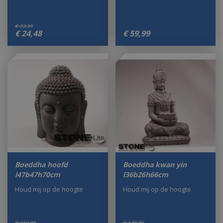
€
33
,
99
€
24
,
48
€
59
,
99
Boeddha hoofd
Boeddha kwan yin
l47b47h70cm
l36b26h66cm
Houd mij op de hoogte
Houd mij op de hoogte
€
219
,
00
€
139
,
00