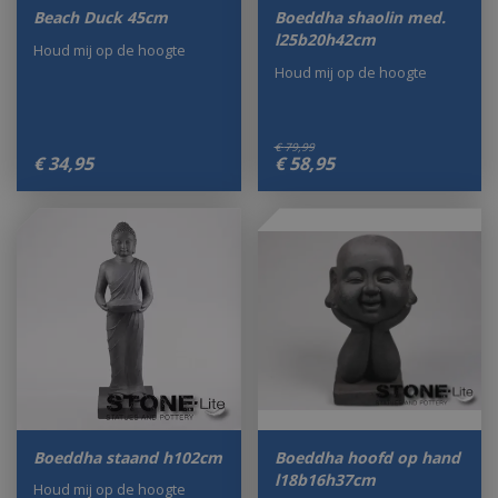
Beach Duck 45cm
Boeddha shaolin med.
l25b20h42cm
Houd mij op de hoogte
Houd mij op de hoogte
€
79
,
99
€
34
,
95
€
58
,
95
Boeddha staand h102cm
Boeddha hoofd op hand
l18b16h37cm
Houd mij op de hoogte