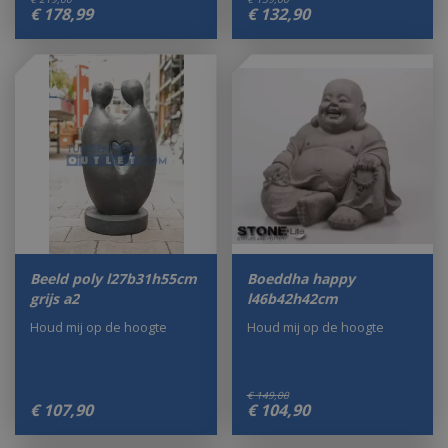
€
178
,
99
€
132
,
90
Beeld poly l27b31h55cm
Boeddha happy
grijs a2
l46b42h42cm
Houd mij op de hoogte
Houd mij op de hoogte
€
149
,
00
€
107
,
90
€
104
,
90