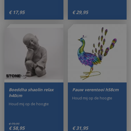
€
17
,
95
€
29
,
95
Boeddha shaolin relax
Pauw verentooi h58cm
h40cm
Houd mij op de hoogte
Houd mij op de hoogte
€
79
,
99
€
58
,
95
€
31
,
95