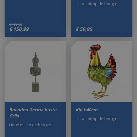
Houd mij op de hoogte
€
159
,
00
€
150
,
99
€
59
,
95
Boeddha Germa buste -
Kip h40cm
Grijs
Houd mij op de hoogte
Houd mij op de hoogte