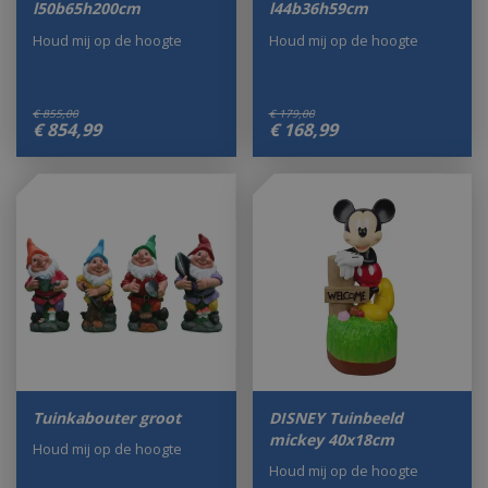
l50b65h200cm
l44b36h59cm
Houd mij op de hoogte
Houd mij op de hoogte
€
855
,
00
€
179
,
00
€
854
,
99
€
168
,
99
Tuinkabouter groot
DISNEY Tuinbeeld
mickey 40x18cm
Houd mij op de hoogte
Houd mij op de hoogte