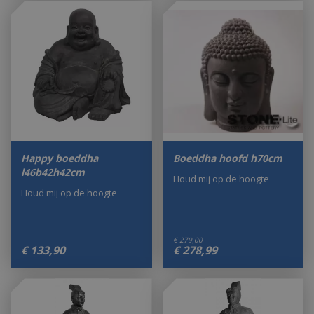
Happy boeddha
Boeddha hoofd h70cm
l46b42h42cm
Houd mij op de hoogte
Houd mij op de hoogte
€
279
,
00
€
133
,
90
€
278
,
99