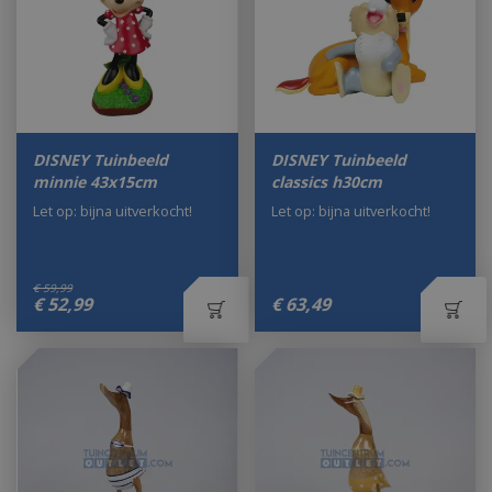
DISNEY Tuinbeeld
DISNEY Tuinbeeld
minnie 43x15cm
classics h30cm
Let op: bijna uitverkocht!
Let op: bijna uitverkocht!
€
59
,
99
€
52
,
99
€
63
,
49