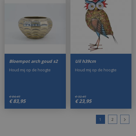
Bloempot arch goud s2
Uil h39cm
Houd mij op de hoogte
Houd mij op de hoogte
€
84
,
49
€
32
,
49
€
83
,
95
€
23
,
95
1
2