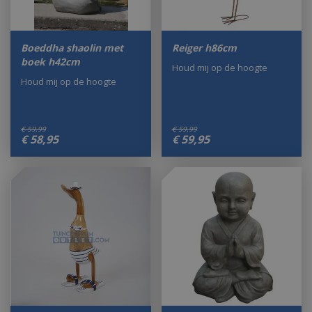
Boeddha shaolin met
Reiger h86cm
boek h42cm
Houd mij op de hoogte
Houd mij op de hoogte
€
59
,
99
€
59
,
99
€
58
,
95
€
59
,
95