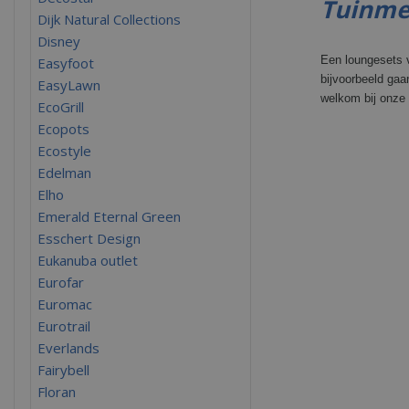
Tuinmeu
Dijk Natural Collections
Disney
Een loungesets v
Easyfoot
bijvoorbeeld ga
EasyLawn
welkom bij onze 
EcoGrill
Ecopots
Ecostyle
Edelman
Elho
Emerald Eternal Green
Esschert Design
Eukanuba outlet
Eurofar
Euromac
Eurotrail
Everlands
Fairybell
Floran