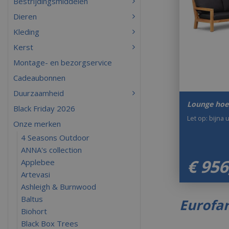
Bestrijdingsmiddelen
Dieren
Kleding
Kerst
Montage- en bezorgservice
Cadeaubonnen
Duurzaamheid
Lounge hoe
Black Friday 2026
Let op: bijna 
Onze merken
4 Seasons Outdoor
ANNA's collection
€
956
Applebee
Artevasi
Ashleigh & Burnwood
Baltus
Eurofar
Biohort
Black Box Trees