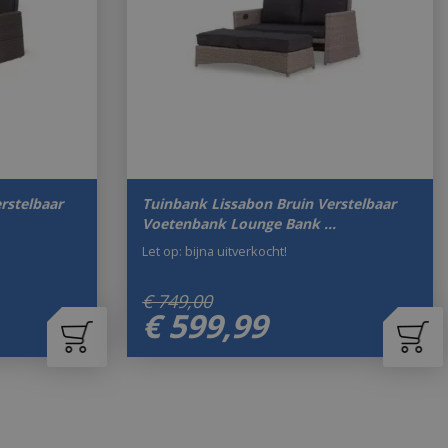
rstelbaar
Tuinbank Lissabon Bruin Verstelbaar
Voetenbank Lounge Bank …
Let op: bijna uitverkocht!
€
749
,
00
€
599
,
99