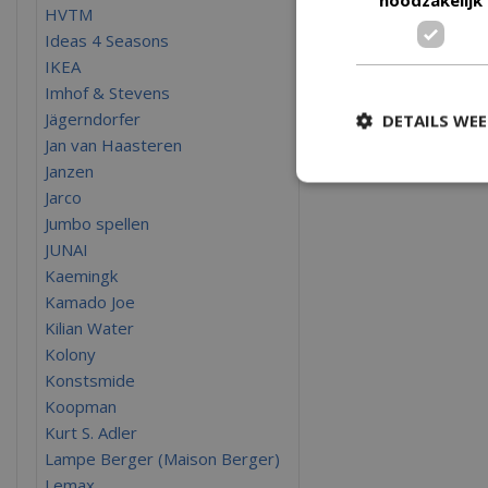
HVTM
Ideas 4 Seasons
IKEA
Imhof & Stevens
Jägerndorfer
DETAILS WE
Jan van Haasteren
Janzen
Jarco
Jumbo spellen
JUNAI
Kaemingk
Kamado Joe
Kilian Water
Kolony
Konstsmide
Koopman
Kurt S. Adler
Lampe Berger (Maison Berger)
Lemax