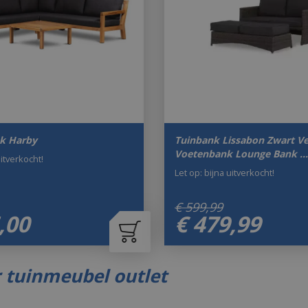
k Harby
Tuinbank Lissabon Zwart Ve
Voetenbank Lounge Bank …
uitverkocht!
Let op: bijna uitverkocht!
€
599
,
99
,
00
€
479
,
99
 tuinmeubel outlet