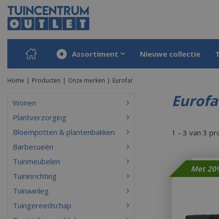
Ga
naar
content
Assortiment
Nieuwe collectie
Home
Producten
Onze merken
Eurofar
Eurofa
Wonen
Plantverzorging
Bloempotten & plantenbakken
1 - 3 van 3 p
Barbecueën
Tuinmeubelen
Tuininrichting
Tuinaanleg
Tuingereedschap