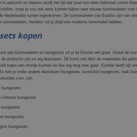
 in aantocht en daarom wordt het tijd dat jouw tuin weer helemaal zomer klaa
stoffen, maar je zou ook eens kunnen kijken naar nieuwe tuinmeubelen voor b
de Nederlandse tuinen tegenkomen. De tuinmeubelen van Eurofar zijn van uitst
n tuinmeubelen, hierdoor zal jij altijd een moderne tuinmeubel hebben.
sets kopen
ent aan tuinmeubelen en loungesets zit je bij Eurofar wel goed. Vooral de lou
ns de productie zijn ze erg duurzaam. Dit komt ook door de materialen die gebr
oed tegen een stootje kunnen en dus erg lang mee gaan. Eurofar heeft vijf versc
o heb je onder andere aluminium loungesets, kunststof loungesets, teak loun
rumoutlet.com, zijn:
e loungesets
a Outdoor loungesets
 loungesets
ne loungesets
gton loungesets