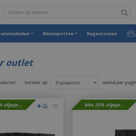
Tuinmeubelen
Bloempotten
Regentonnen
r outlet
roducten
Sorteer op
Aantal per pagi
Met 20% afgeprijsd
Met 20% afgeprijsd