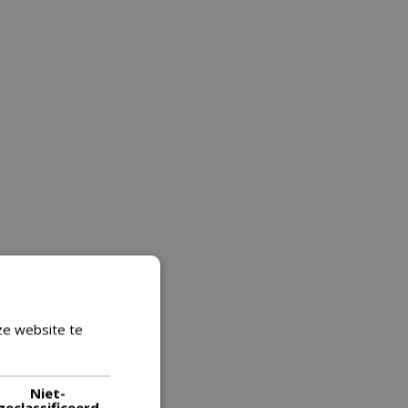
ze website te
Lees verder
Niet-
geclassificeerd