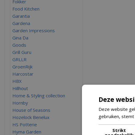
Fokker
Food Kitchen
Garantia
Gardena
Garden Impressions
Gina Da
Goods
Grill Guru
GRLLR
GroenRijk
Harcostar
HBX
Hillhout
Home & Styling collection
Deze websi
Hornby
Deze website geb
House of Seasons
gebruiken, stemt
Hozelock Benelux
HS Potterie
Strikt
Hyma Garden
noodzakelijk