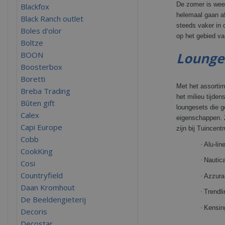
De zomer is weer
Blackfox
helemaal gaan af
Black Ranch outlet
steeds vaker in 
Boles d'olor
op het gebied va
Boltze
Lounge
BOON
Boosterbox
Boretti
Met het assortim
Breba Trading
het milieu tijde
Bûten gift
loungesets die g
Calex
eigenschappen. Z
Capi Europe
zijn bij Tuincent
Cobb
·
Alu-lin
CookKing
·
Nautic
Cosi
Countryfield
·
Azzura
Daan Kromhout
·
Trendli
De Beeldengieterij
·
Kensin
Decoris
Decostar