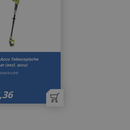
Accu Telescopische
r (excl. accu)
uitverkocht!
,
36