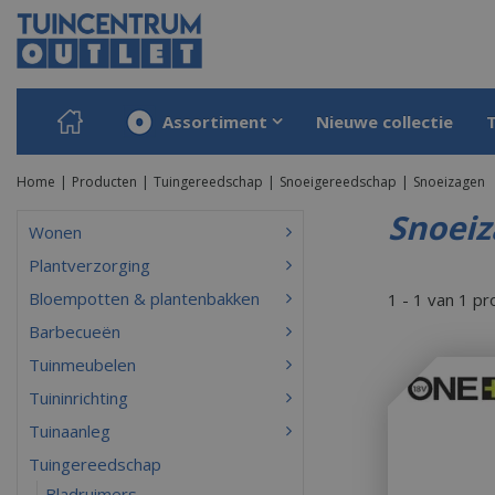
Ga
naar
content
Assortiment
Nieuwe collectie
Home
Producten
Tuingereedschap
Snoeigereedschap
Snoeizagen
Snoei
Wonen
Plantverzorging
Bloempotten & plantenbakken
1 - 1 van 1 p
Barbecueën
Tuinmeubelen
Tuininrichting
Tuinaanleg
Tuingereedschap
Bladruimers