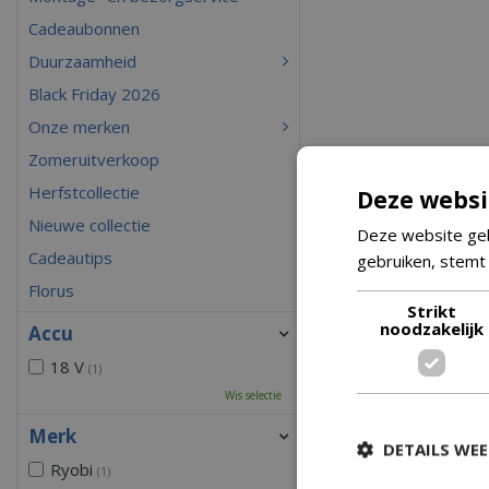
Cadeaubonnen
Duurzaamheid
Black Friday 2026
Onze merken
Zomeruitverkoop
Herfstcollectie
Deze websi
Nieuwe collectie
Deze website geb
Cadeautips
gebruiken, stemt
Florus
Strikt
noodzakelijk
Accu
18 V
(1)
Wis selectie
Merk
DETAILS WE
Ryobi
(1)