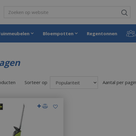
Tuinmeubelen
Bloempotten
Regentonnen
zagen
roducten
Sorteer op
Aantal per pagi