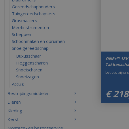
Gereedschaphouders
Tuingereedschapsets
Grasmaaiers
Meetinstrumenten
Scheppen
Schoonmaken en opruimen
Snoeigereedschap
Buxusschaar
ONE+™ 18V 
Heggenscharen
Takkenschaa
Snoeischaren
Let op: bijna 
Snoeizagen
Accu's
€
218
Bestrijdingsmiddelen
Dieren
Kleding
Kerst
Montage- en bezorgservice