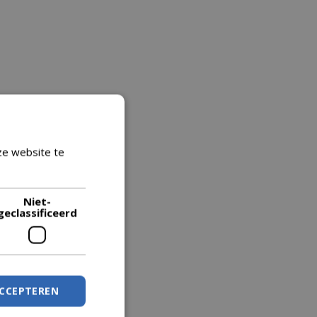
ze website te
Lees verder
Niet-
geclassificeerd
ACCEPTEREN