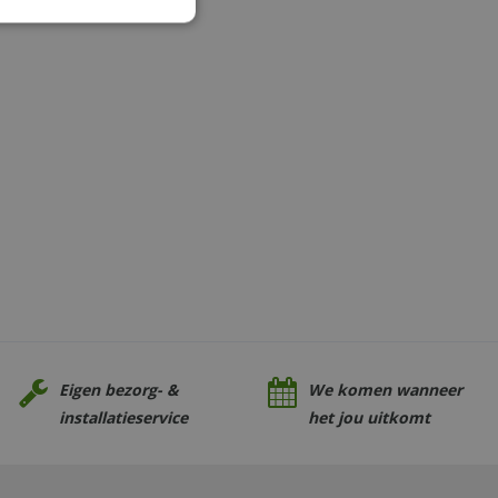
Eigen bezorg- &
We komen wanneer
installatieservice
het jou uitkomt