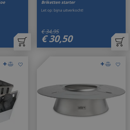
Joe
Briketten starter
Let op: bijna uitverkocht!
€
34
,
95
€
30
,
50