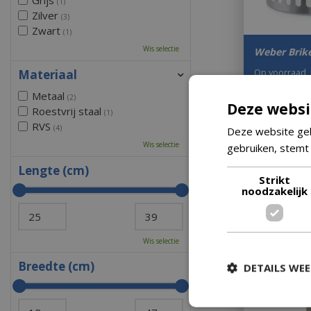
(1)
Zilver
(3)
Zwart
(1)
Wis selectie
Weber Brike
Op voorraad
Materiaal
Metaal
(2)
Deze websi
Roestvrij staal
(1)
€
19
,
99
RVS
(4)
€
19
,
Deze website geb
Wis selectie
gebruiken, stemt
Lengte (cm)
Strikt
noodzakelijk
Wis selectie
Breedte (cm)
DETAILS WE