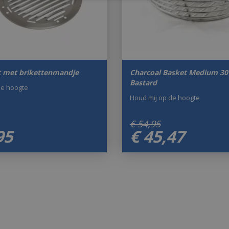
t met brikettenmandje
Charcoal Basket Medium 30
Bastard
de hoogte
Houd mij op de hoogte
€
54
,
95
95
€
45
,
47