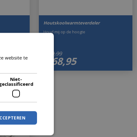
Houtskoolwarmteverdeler
Houd mij op de hoogte
€
69
,
99
€
68
,
95
ze website te
Lees verder
Niet-
geclassificeerd
ACCEPTEREN