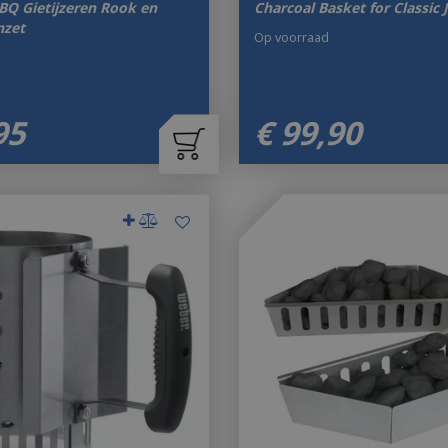
BQ Gietijzeren Rook en
Charcoal Basket for Classic 
nzet
Op voorraad
95
€
99
,
90