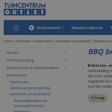
Ga
naar
content
Assortiment
Nieuwe collectie
Home
Producten
Barbecueën
Aanmaken en brandstof
Briketten en
BBQ br
Wonen
Plantverzorging
Briketten- 
Bloempotten & plantenbakken
verbranding v
Barbecueën
zijn voor zow
reguleren en 
Barbecues
soorten vinden
Barbecue gereedschap
Aanmaken en brandstof
⏎ Terug
Aanmaakblokjes en
aanmaakvloeistof
Briketten