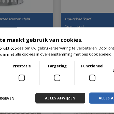
ttenstarter Klein
Houtskoolkorf
Op voorraad
te maakt gebruik van cookies.
00
€
34
,
95
ruikt cookies om uw gebruikerservaring te verbeteren. Door on
 u in met alle cookies in overeenstemming met ons Cookiebeleid.
Prestatie
Targeting
Functioneel
ERGEVEN
ALLES AFWIJZEN
ALLES 