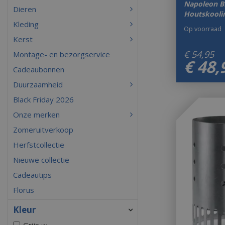
Napoleon B
Dieren
Houtskooli
Kleding
Op voorraad
Kerst
€
54
,
95
Montage- en bezorgservice
€
48
,
Cadeaubonnen
Duurzaamheid
Black Friday 2026
Onze merken
Zomeruitverkoop
Herfstcollectie
Nieuwe collectie
Cadeautips
Florus
Kleur
Grijs