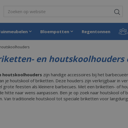
Tuinmeubelen
Bloempotten
Regentonnen
 houtskoolhouders
iketten- en houtskoolhouders 
en houtskoolhouders
zijn handige accessoires bij het barbecueë
an je houtskool of briketten. Deze houders zijn verkrijgbaar in v
el grote feesten als kleinere barbecues. Met een briketten- of h
de hitte naar wens aanpassen. Ben je op zoek naar houtskool of b
. Van traditionele houtskool tot speciale briketten voor langdurige