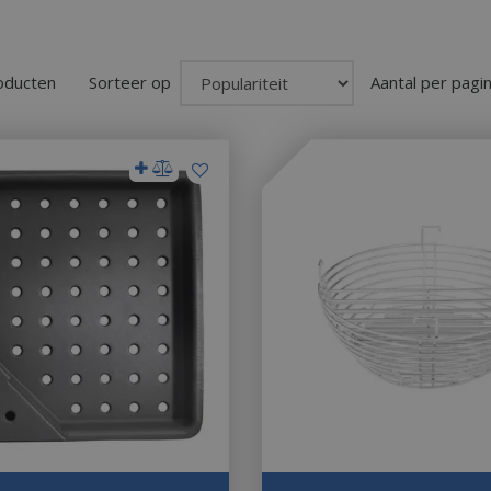
roducten
Sorteer op
Aantal per pagi