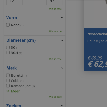
Wis selectie
Vorm
Rond
(1)
Wis selectie
Barbecueki
Diameter (cm)
Houd mij op 
30
(1)
30.4
(1)
€
65
,
95
Wis selectie
€
62
,
Merk
Boretti
(1)
Cobb
(1)
Kamado Joe
(1)
Meer
Wis selectie
Zoeken