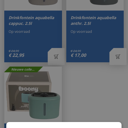
Drinkfontein aquabella
Drinkfontein aquabella
cappuc. 2.5l
anthr. 2.5l
Op voorraad
Op voorraad
€
24
,
99
€
24
,
99
€
22
,
95
€
17
,
00
Nieuwe collectie