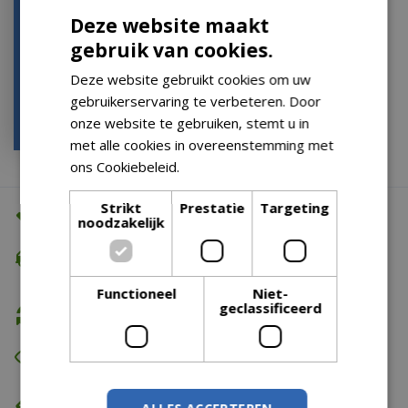
Drinkfontein aquabella
Deze website maakt
m.green 2.5l
gebruik van cookies.
Houd mij op de hoogte
Deze website gebruikt cookies om uw
gebruikerservaring te verbeteren. Door
€
24
,
99
onze website te gebruiken, stemt u in
€
24
,
95
met alle cookies in overeenstemming met
ons Cookiebeleid.
Lees verder
Strikt
Prestatie
Targeting
Altijd de beste prijs
noodzakelijk
Gratis verzending
vanaf €74,99
Functioneel
Niet-
geclassificeerd
Gratis retour
Eerst zien dan betalen
Eigen bezorg- & installatieservice