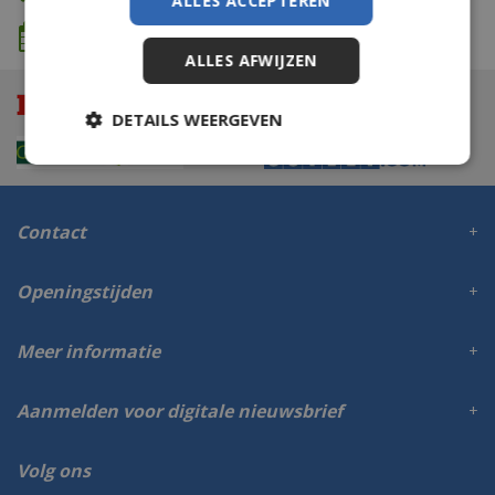
ALLES ACCEPTEREN
We komen wanneer het jou uitkomt
ALLES AFWIJZEN
DETAILS WEERGEVEN
Contact
Openingstijden
Meer informatie
Aanmelden voor digitale nieuwsbrief
Volg ons