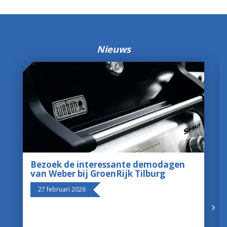
Nieuws
Bezoek de interessante demodagen
van Weber bij GroenRijk Tilburg
27 februari 2026