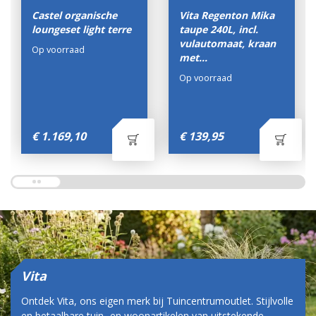
Castel organische
Vita Regenton Mika
loungeset light terre
taupe 240L, incl.
vulautomaat, kraan
Op voorraad
met…
Op voorraad
€
1.169
,
10
€
139
,
95
Vita
Ontdek Vita, ons eigen merk bij Tuincentrumoutlet. Stijlvolle
en betaalbare tuin- en woonartikelen van uitstekende