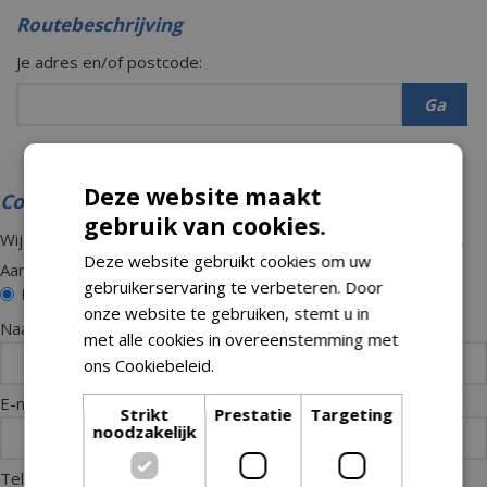
Routebeschrijving
Je adres en/of postcode:
Deze website maakt
Contactformulier
gebruik van cookies.
Wij slaan uw gegevens secuur op conform onze
privacy policy
.
Deze website gebruikt cookies om uw
Aanhef:
*
gebruikerservaring te verbeteren. Door
Dhr.
Mevr.
onze website te gebruiken, stemt u in
Naam:
*
met alle cookies in overeenstemming met
ons Cookiebeleid.
Lees verder
E-mailadres:
*
Strikt
Prestatie
Targeting
noodzakelijk
Telefoonnummer:
*