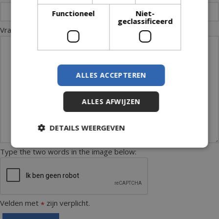
Functioneel
Niet-
geclassificeerd
Vraag of opmerking:
*
ALLES ACCEPTEREN
ALLES AFWIJZEN
DETAILS WEERGEVEN
Type the two words in the image below:
Velden met
zijn verplicht.
*