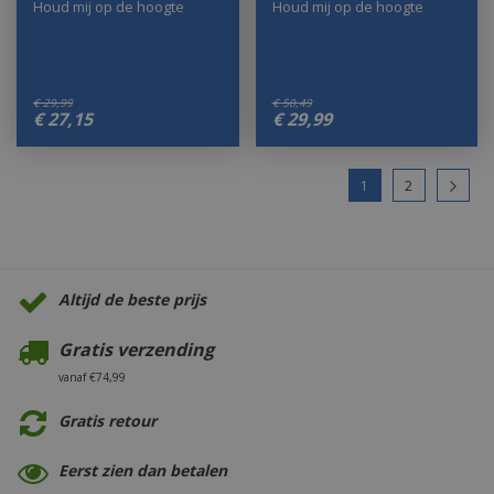
Houd mij op de hoogte
Houd mij op de hoogte
€
29
,
99
€
50
,
49
€
27
,
15
€
29
,
99
1
2
Altijd de beste prijs
Gratis verzending
vanaf €74,99
Gratis retour
Eerst zien dan betalen