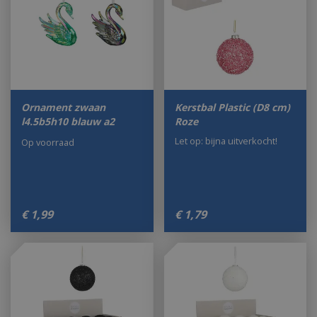
Ornament zwaan
Kerstbal Plastic (D8 cm)
l4.5b5h10 blauw a2
Roze
Let op: bijna uitverkocht!
Op voorraad
€
1
,
99
€
1
,
79