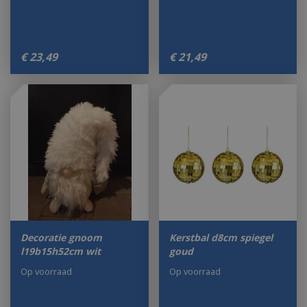
€
23
,
49
€
21
,
49
Decoratie gnoom
Kerstbal d8cm spiegel
l19b15h52cm wit
goud
Op voorraad
Op voorraad