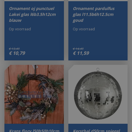
Ornament oj punctuel
Ornament pardulfus
Lakei glas l6b3.5h12cm
glas l11.5b6h12.5cm
blauw
goud
Op voorraad
Op voorraad
€
13
,
49
€
14
,
49
€
10
,
79
€
11
,
59
Krans flory l50b50h10cm
Kerstbal d50cm spiegel