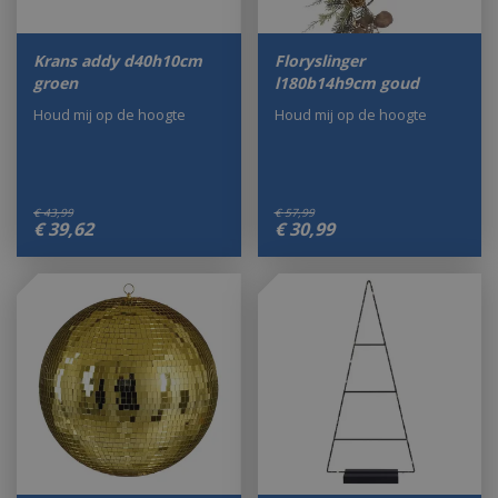
Krans addy d40h10cm
Floryslinger
groen
l180b14h9cm goud
Houd mij op de hoogte
Houd mij op de hoogte
€
43
,
99
€
57
,
99
€
39
,
62
€
30
,
99