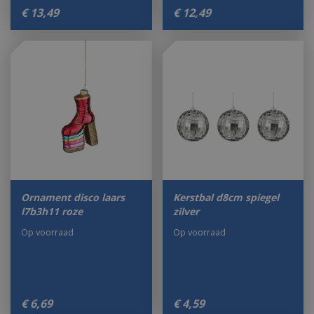
€
13
,
49
€
12
,
49
Ornament disco laars
Kerstbal d8cm spiegel
l7b3h11 roze
zilver
Op voorraad
Op voorraad
€
6
,
69
€
4
,
59