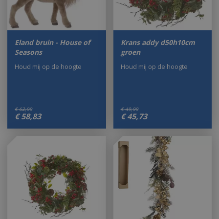
Eland bruin - House of
Krans addy d50h10cm
Seasons
groen
Houd mij op de hoogte
Houd mij op de hoogte
€
62
,
99
€
49
,
99
€
58
,
83
€
45
,
73