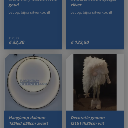
goud
zilver
Let op: bijna uitverkocht!
Let op: bijna uitverkocht!
€
51
,
99
€
32
,
30
€
122
,
50
Hanglamp daimon
Decoratie gnoom
185led d58cm zwart
l21b14h85cm wit