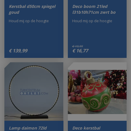
Kerstbal d50cm spiegel
Deco boom 21led
goud
l31b10h71cm zwrt bo
Houd mij op de hoogte
Houd mij op de hoogte
€
19
,
99
€
139
,
99
€
16
,
77
Lamp daimon 72ld
Deco kerstbal