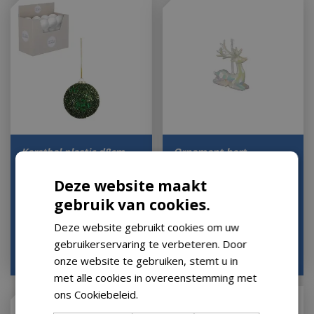
Kerstbal plastic d8cm
Ornament hert
donkergroen
l7.5b2.5h9 wit
Deze website maakt
Op voorraad
Op voorraad
gebruik van cookies.
Deze website gebruikt cookies om uw
gebruikerservaring te verbeteren. Door
€
1
,
99
€
1
,
99
onze website te gebruiken, stemt u in
met alle cookies in overeenstemming met
ons Cookiebeleid.
Lees verder