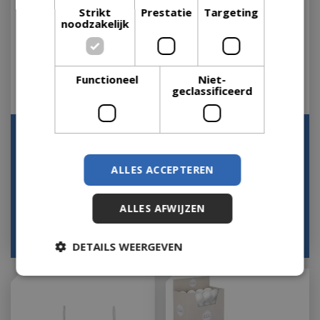
Strikt
Prestatie
Targeting
noodzakelijk
Functioneel
Niet-
geclassificeerd
Kerstbal Plastic (D8 cm)
Kerstbal Plastic (D8 cm)
Rood
Goud
Op voorraad
Op voorraad
ALLES ACCEPTEREN
ALLES AFWIJZEN
€
1
,
79
€
1
,
79
DETAILS WEERGEVEN