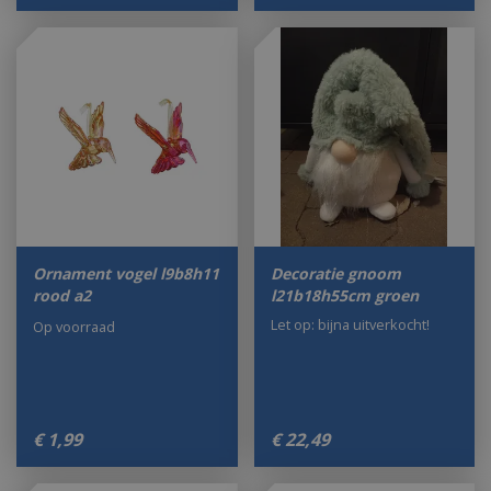
Ornament vogel l9b8h11
Decoratie gnoom
rood a2
l21b18h55cm groen
Let op: bijna uitverkocht!
Op voorraad
€
1
,
99
€
22
,
49