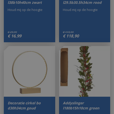
l38b10h40cm zwart
l29.5b30.5h34cm rood
Houd mij op de hoogte
Houd mij op de hoogte
€
29
,
99
€
119
,
99
€
16
,
99
€
118
,
90
Decoratie cirkel bo
Addyslinger
d30h34cm goud
l180b15h10cm groen