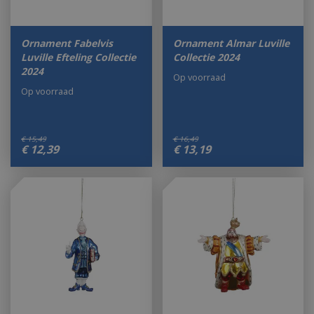
Ornament Fabelvis
Ornament Almar Luville
Luville Efteling Collectie
Collectie 2024
2024
Op voorraad
Op voorraad
€
15
,
49
€
16
,
49
€
12
,
39
€
13
,
19