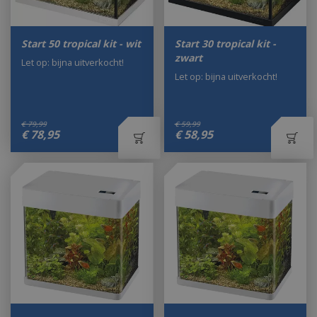
Start 50 tropical kit - wit
Start 30 tropical kit -
zwart
Let op: bijna uitverkocht!
Let op: bijna uitverkocht!
€
79
,
99
€
59
,
99
€
78
,
95
€
58
,
95