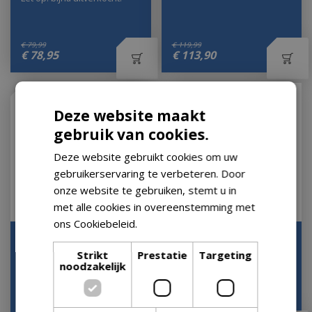
€
79
,
99
€
119
,
99
€
78
,
95
€
113
,
90
Deze website maakt
gebruik van cookies.
Deze website gebruikt cookies om uw
gebruikerservaring te verbeteren. Door
onze website te gebruiken, stemt u in
met alle cookies in overeenstemming met
ons Cookiebeleid.
Lees verder
Start 30 tropical kit wit
Panorama 35 - wit
Strikt
Prestatie
Targeting
Let op: bijna uitverkocht!
Let op: bijna uitverkocht!
noodzakelijk