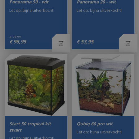
Panorama 50 - wit
Panorama 20 - wit
Let op: bijna uitverkocht!
Let op: bijna uitverkocht!
€
99
,
99
€
96
,
95
€
53
,
95
Start 50 tropical kit
Qubiq 60 pro wit
zwart
Let op: bijna uitverkocht!
Let op: bijna uitverkocht!