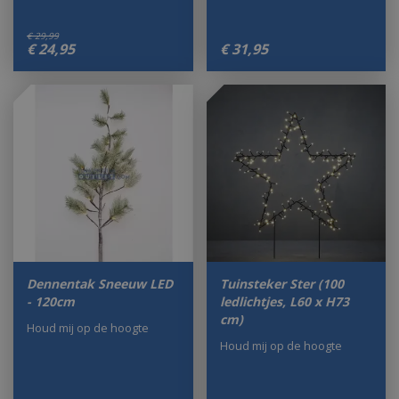
€
29
,
99
€
24
,
95
€
31
,
95
Dennentak Sneeuw LED
Tuinsteker Ster (100
- 120cm
ledlichtjes, L60 x H73
cm)
Houd mij op de hoogte
Houd mij op de hoogte