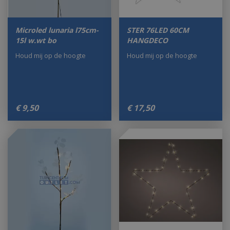
Microled lunaria l75cm-
STER 76LED 60CM
15l w.wt bo
HANGDECO
Houd mij op de hoogte
Houd mij op de hoogte
€
9
,
50
€
17
,
50