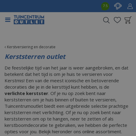
G
7.5
a
n
a
a
Product toegevoegd
r
aan wensenlijst
c
o
Kerstversiering en decoratie
n
Kerststerren outlet
t
e
De feestelijke tijd van het jaar is weer aangebroken, en dat
n
betekent dat het tijd is om je huis te versieren voor
t
Kerstmis! Een van de meest iconische en betoverende
decoraties die je in de kersttijd kunt hebben, is de
verlichte kerstster
. Of je nu op zoek bent naar
kerststerren om je huis binnen of buiten te versieren,
Tuincentrumoutlet biedt een uitgebreide selectie prachtige
kerststerren met verlichting. Of je nu op zoek bent naar
kerststerren om op te hangen, neer te zetten of als
kerstboomdecoratie te gebruiken, we hebben de perfecte
opties voor jou. Bekijk hieronder ons online assortiment.