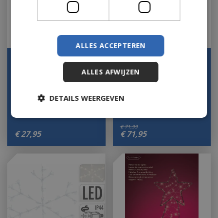
ALLES ACCEPTEREN
Microled lijst d58cm
Tnstkr str 350ld 8f
zwrt/kwrm
l121b1h135cm ww
ALLES AFWIJZEN
Houd mij op de hoogte
Houd mij op de hoogte
DETAILS WEERGEVEN
€
71
,
99
€
27
,
95
€
71
,
95