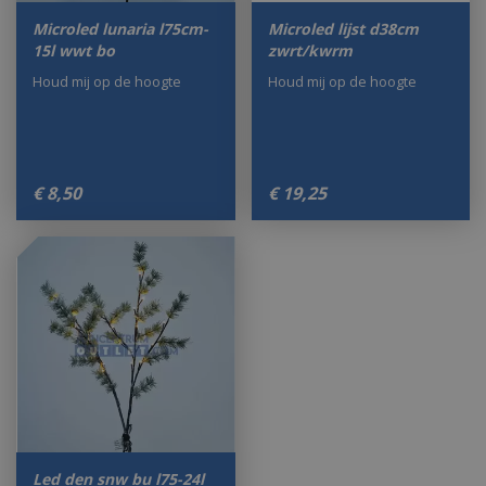
Microled lunaria l75cm-
Microled lijst d38cm
15l wwt bo
zwrt/kwrm
Houd mij op de hoogte
Houd mij op de hoogte
€
8
,
50
€
19
,
25
Led den snw bu l75-24l