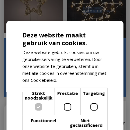
Deze website maakt
gebruik van cookies.
Microled ster
STER 250LED WARM WIT
l9b39h55cm-30l ntrl
60CM
Deze website gebruikt cookies om uw
gebruikerservaring te verbeteren. Door
Houd mij op de hoogte
Houd mij op de hoogte
onze website te gebruiken, stemt u in
met alle cookies in overeenstemming met
ons Cookiebeleid.
Lees verder
€
24
,
99
€
24
,
95
€
38
,
95
Strikt
Prestatie
Targeting
noodzakelijk
Functioneel
Niet-
geclassificeerd