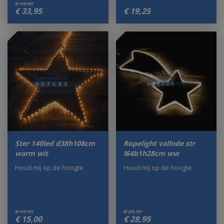
€
34
,
49
€
33
,
95
€
19
,
25
Ster 140led d38h108cm
Ropelight vallnde str
warm wit
l64b1h28cm ww
Houd mij op de hoogte
Houd mij op de hoogte
€
19
,
99
€
28
,
99
€
15
,
00
€
28
,
95