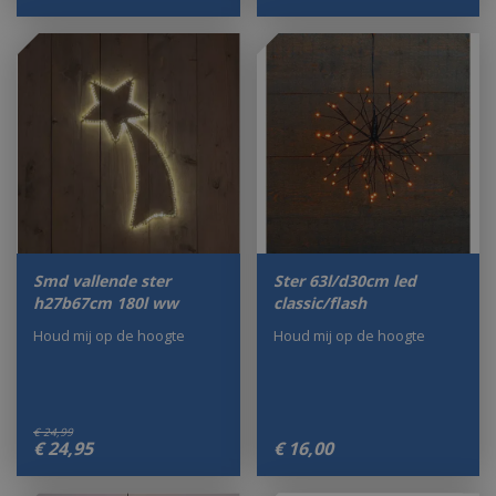
Smd vallende ster
Ster 63l/d30cm led
h27b67cm 180l ww
classic/flash
Houd mij op de hoogte
Houd mij op de hoogte
€
24
,
99
€
24
,
95
€
16
,
00