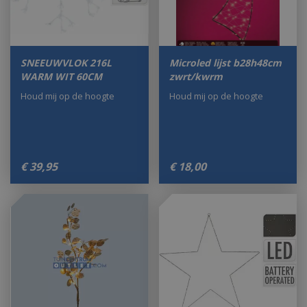
SNEEUWVLOK 216L
Microled lijst b28h48cm
WARM WIT 60CM
zwrt/kwrm
Houd mij op de hoogte
Houd mij op de hoogte
€
39
,
95
€
18
,
00