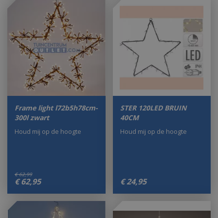
Frame light l72b5h78cm-
STER 120LED BRUIN
300l zwart
40CM
Houd mij op de hoogte
Houd mij op de hoogte
€
62
,
99
€
62
,
95
€
24
,
95