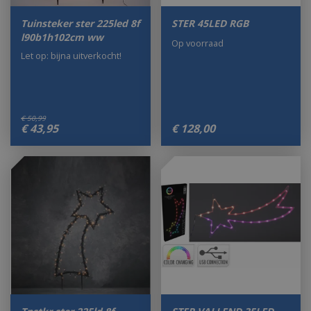
Tuinsteker ster 225led 8f
STER 45LED RGB
l90b1h102cm ww
Op voorraad
Let op: bijna uitverkocht!
€
50
,
99
€
43
,
95
€
128
,
00