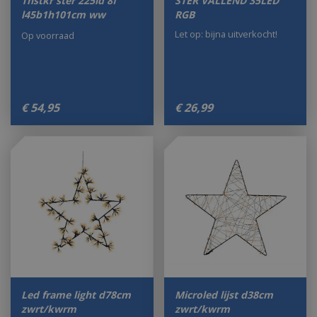
Tnstkr ster 225ld 8f
STER VALLEND 35LED
l45b1h101cm ww
RGB
Let op: bijna uitverkocht!
Op voorraad
€
54
,
95
€
26
,
99
Led frame light d78cm
Microled lijst d38cm
zwrt/kwrm
zwrt/kwrm