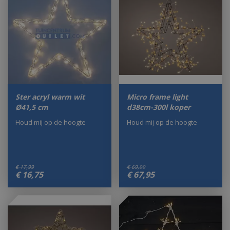
Ster acryl warm wit
Micro frame light
Ø41,5 cm
d38cm-300l koper
Houd mij op de hoogte
Houd mij op de hoogte
€
17
,
99
€
69
,
99
€
16
,
75
€
67
,
95