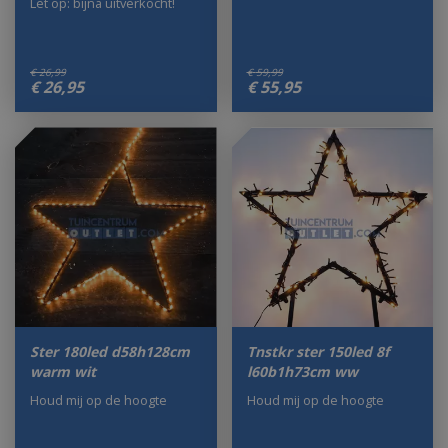
Let op: bijna uitverkocht!
€
26
,
99
€
59
,
99
€
26
,
95
€
55
,
95
Ster 180led d58h128cm
Tnstkr ster 150led 8f
warm wit
l60b1h73cm ww
Houd mij op de hoogte
Houd mij op de hoogte