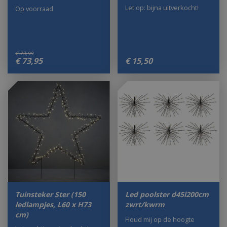
Let op: bijna uitverkocht!
Op voorraad
€
73
,
99
€
73
,
95
€
15
,
50
Tuinsteker Ster (150
Led poolster d45l200cm
ledlampjes, L60 x H73
zwrt/kwrm
cm)
Houd mij op de hoogte