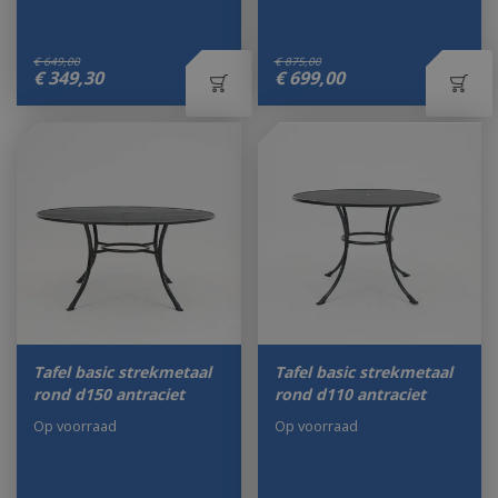
€
649
,
00
€
875
,
00
€
349
,
30
€
699
,
00
Tafel basic strekmetaal
Tafel basic strekmetaal
rond d150 antraciet
rond d110 antraciet
Op voorraad
Op voorraad