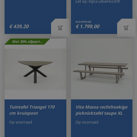
Let op: bijna uitverkocht!
€
2.099
,
00
€
439
,
20
€
1.799
,
00
Met 30% afgeprijsd
Tuintafel Triangel 170
Vita Massa rechthoekige
cm kruispoot
picknicktafel taupe XL
Op voorraad
Op voorraad