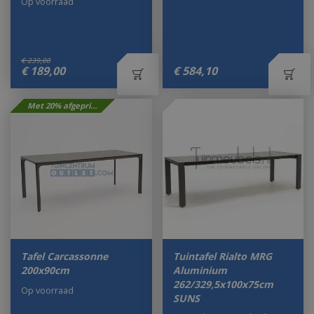
Op voorraad
€
239
,
00
€
189
,
00
€
584
,
10
Met 20% afgeprijsd
Tafel Carcassonne
Tuintafel Rialto MRG
200x90cm
Aluminium
262/329,5x100x75cm
Op voorraad
SUNS