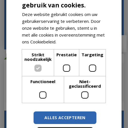
gebruik van cookies.
kruispoot 243x103c…
Op voorraad
Let op: bijna uitverkocht!
Deze website gebruikt cookies om uw
gebruikerservaring te verbeteren. Door
onze website te gebruiken, stemt u in
met alle cookies in overeenstemming met
€
1.219
,
00
€
499
,
00
ons Cookiebeleid.
Lees verder
€
786
,
69
€
449
,
10
Strikt
Prestatie
Targeting
Met 10% afgeprijsd
Met 20% afgeprijsd
noodzakelijk
Functioneel
Niet-
geclassificeerd
Bell picknick set
ALLES ACCEPTEREN
Tuintafel Rotonda 150
280x178xH75
cm kruispoot