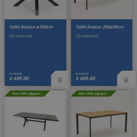
Tafel Arezzo ø150cm
Tafel Arezzo 200x90cm
Op voorraad
Op voorraad
€
749
,
00
€
559
,
00
€
449
,
00
€
449
,
00
Met 20% afgeprijsd
Met 20% afgeprijsd