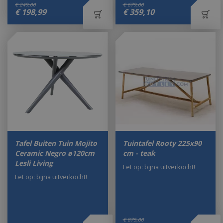
€
249
,
00
€
679
,
00
€
198
,
99
€
359
,
10
Tafel Buiten Tuin Mojito
Tuintafel Rooty 225x90
Ceramic Negro ø120cm
cm - teak
Lesli Living
Let op: bijna uitverkocht!
Let op: bijna uitverkocht!
€
875
,
00