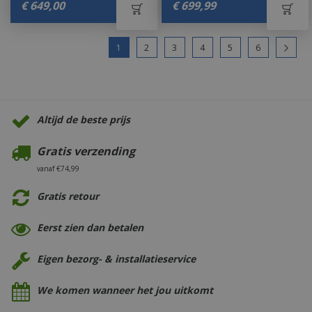
€
649
,
00
€
699
,
99
1
2
3
4
5
6
Altijd de beste prijs
Gratis verzending
vanaf €74,99
Gratis retour
Eerst zien dan betalen
Eigen bezorg- & installatieservice
We komen wanneer het jou uitkomt