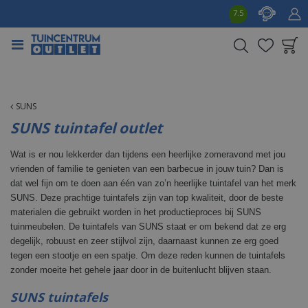
G
7.5
a
n
a
a
Product toegevoegd
r
aan wensenlijst
c
o
SUNS
n
SUNS tuintafel outlet
t
e
Wat is er nou lekkerder dan tijdens een heerlijke zomeravond met jou
n
vrienden of familie te genieten van een barbecue in jouw tuin? Dan is
t
dat wel fijn om te doen aan één van zo’n heerlijke tuintafel van het merk
SUNS. Deze prachtige tuintafels zijn van top kwaliteit, door de beste
materialen die gebruikt worden in het productieproces bij SUNS
tuinmeubelen. De tuintafels van SUNS staat er om bekend dat ze erg
degelijk, robuust en zeer stijlvol zijn, daarnaast kunnen ze erg goed
tegen een stootje en een spatje. Om deze reden kunnen de tuintafels
zonder moeite het gehele jaar door in de buitenlucht blijven staan.
SUNS tuintafels