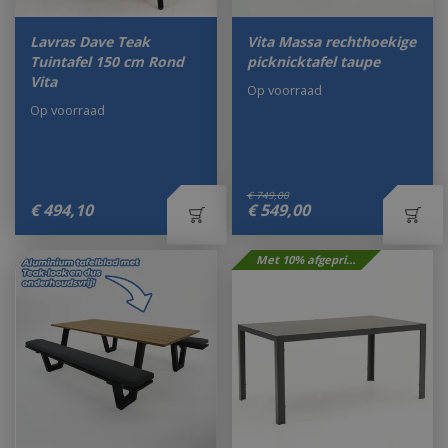
Lavras Dave Teak
Vita Massa rechthoekige
Tuintafel 150 cm Rond
picknicktafel taupe
Vita
Op voorraad
Op voorraad
€
749
,
00
€
494
,
10
€
549
,
00
Met 10% afgeprijsd