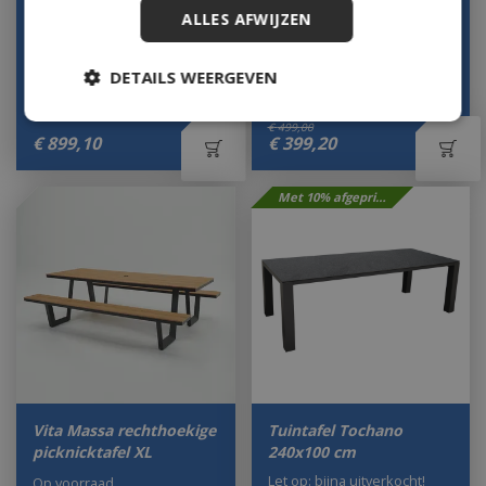
Let op: bijna uitverkocht!
Let op: bijna uitverkocht!
ALLES AFWIJZEN
DETAILS WEERGEVEN
€
499
,
00
€
899
,
10
€
399
,
20
Met 10% afgeprijsd
Vita Massa rechthoekige
Tuintafel Tochano
picknicktafel XL
240x100 cm
Let op: bijna uitverkocht!
Op voorraad