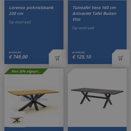
Lorenzo picknickbank
Tuintafel Vera 160 cm
220 cm
Antraciet Tafel Buiten
Vita
Op voorraad
Op voorraad
€
939
,
00
€
139
,
00
€
749
,
00
€
125
,
10
Met 20% afgeprijsd