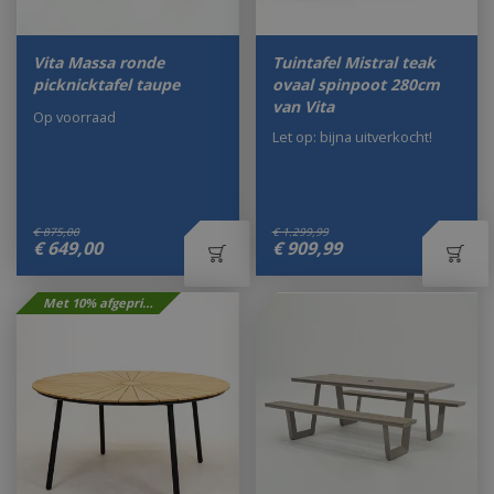
Vita Massa ronde
Tuintafel Mistral teak
picknicktafel taupe
ovaal spinpoot 280cm
van Vita
Op voorraad
Let op: bijna uitverkocht!
€
875
,
00
€
1.299
,
99
€
649
,
00
€
909
,
99
Met 10% afgeprijsd