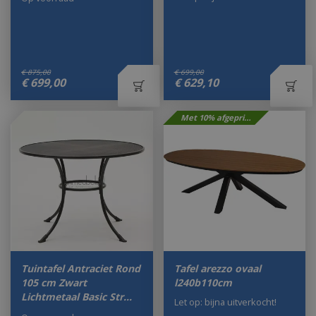
€
875
,
00
€
699
,
00
€
699
,
00
€
629
,
10
Met 10% afgeprijsd
Tuintafel Antraciet Rond
Tafel arezzo ovaal
105 cm Zwart
l240b110cm
Lichtmetaal Basic Str…
Let op: bijna uitverkocht!