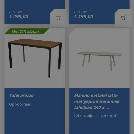
€
375
,
00
€
249
,
00
€
299
,
00
€
199
,
00
Met 20% afgeprijsd
Tafel arezzo
Manolo eettafel latte
met geprint keramiek
Op voorraad
tafelblad 240 x …
Let op: bijna uitverkocht!