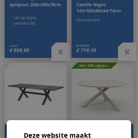
spinpoot 260x100x78cm
Castilla Negro
143/183x88x54/74cm
Let op: bijna
Op voorraad
uitverkocht!
vanaf
€
799
,
00
€
959
,
99
€
719
,
10
Met 10% afgeprijsd
Tafel Castilla 2.0 Negro
Tuintafel Rotonda 150
Deze website maakt
Buiten Tuin met
cm crème