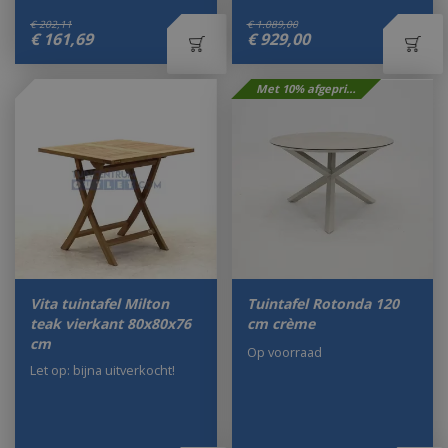
€
202
,
11
€
1.089
,
00
€
161
,
69
€
929
,
00
Met 10% afgeprijsd
Vita tuintafel Milton
Tuintafel Rotonda 120
teak vierkant 80x80x76
cm crème
cm
Op voorraad
Let op: bijna uitverkocht!