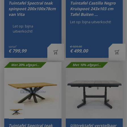
Tuintafel Spectral teak
Tuintafel Castilla Negro
spinpoot 200x100x78cm
Kruispoot 243x103 cm
van Vita
Tafel Buiten …
Let op: bijna uitverkocht!
Let op: bijna
uitverkocht!
vanaf
€
929
,
00
€
799
,
99
€
499
,
00
Met 20% afgeprijsd
Met 10% afgeprijsd
Tuintafel Spectral teak
Uittrektafel verstelbaar