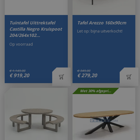
Tuintafel Uittrektafel
Tafel Arezzo 160x90cm
Castilla Negro Kruispoot
Let op: bijna uitverkocht!
204/264x102…
Op voorraad
€
1.149
,
00
€
349
,
00
€
919
,
20
€
279
,
20
Met 30% afgeprijsd