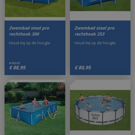
Zwembad steel pro
Zwembad steel pro
rechthoek 300
rechthoek 253
Houd mij op de hoogte
Houd mij op de hoogte
€
89
,
95
€
88
,
95
€
80
,
95