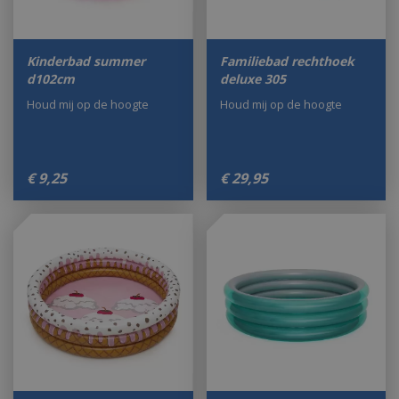
Kinderbad summer
Familiebad rechthoek
d102cm
deluxe 305
Houd mij op de hoogte
Houd mij op de hoogte
€
9
,
25
€
29
,
95