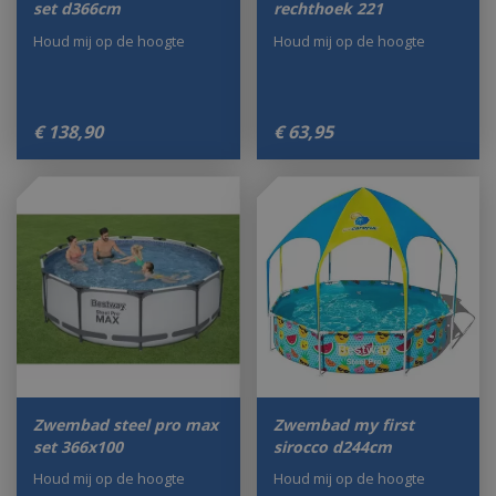
set d366cm
rechthoek 221
Houd mij op de hoogte
Houd mij op de hoogte
€
138
,
90
€
63
,
95
Zwembad steel pro max
Zwembad my first
set 366x100
sirocco d244cm
Houd mij op de hoogte
Houd mij op de hoogte