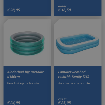
€
18
,
95
€
28
,
95
€
18
,
50
Kinderbad big metallic
Familiezwembad
d150cm
rechthk family l262
Houd mij op de hoogte
Houd mij op de hoogte
€
24
,
95
€
24
,
95
€
23
,
95