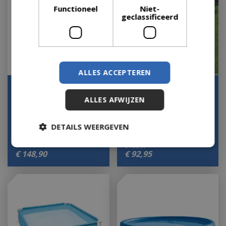
Functioneel
Niet-
geclassificeerd
ALLES ACCEPTEREN
Zwembad steel fram st
Zwembad fast set
rechth l300cm
d305cm
ALLES AFWIJZEN
Houd mij op de hoogte
Houd mij op de hoogte
DETAILS WEERGEVEN
€
109
,
99
€
148
,
90
€
92
,
95