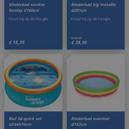
Kinderbad sundae
Kinderbad big metallic
funday d160cm
d201cm
Houd mij op de hoogte
Houd mij op de hoogte
€
29
,
95
€
15
,
75
€
28
,
95
Bad 3d quick set
Kinderbad summer
d244h76cm
d152cm