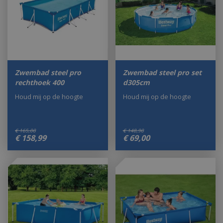
Zwembad steel pro
Zwembad steel pro set
rechthoek 400
d305cm
Houd mij op de hoogte
Houd mij op de hoogte
€
165
,
00
€
148
,
90
€
158
,
99
€
69
,
00