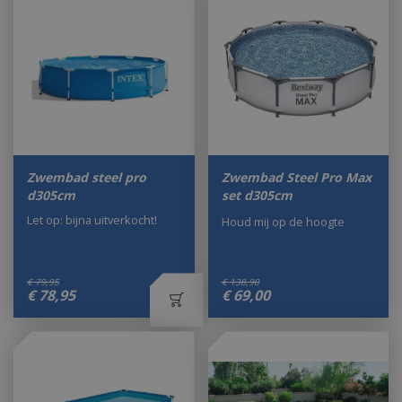
Zwembad steel pro
Zwembad Steel Pro Max
d305cm
set d305cm
Let op: bijna uitverkocht!
Houd mij op de hoogte
€
79
,
95
€
138
,
90
€
78
,
95
€
69
,
00