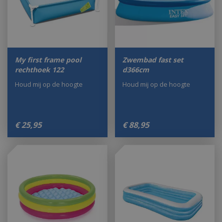
My first frame pool
Zwembad fast set
rechthoek 122
d366cm
Houd mij op de hoogte
Houd mij op de hoogte
€
25
,
95
€
88
,
95