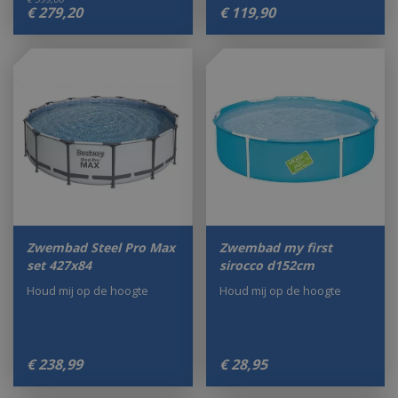
€
279
,
20
€
119
,
90
Zwembad Steel Pro Max
Zwembad my first
set 427x84
sirocco d152cm
Houd mij op de hoogte
Houd mij op de hoogte
€
238
,
99
€
28
,
95