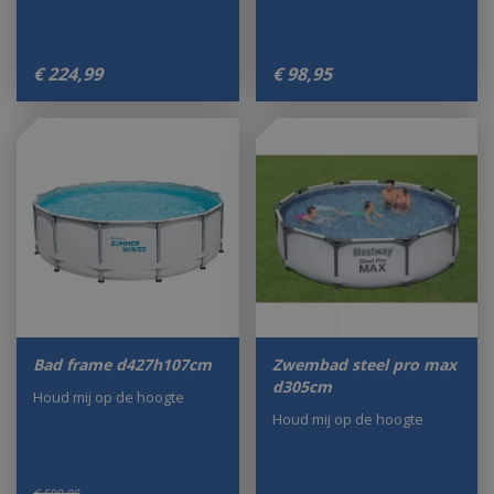
€
224
,
99
€
98
,
95
Bad frame d427h107cm
Zwembad steel pro max
d305cm
Houd mij op de hoogte
Houd mij op de hoogte
€
599
,
00