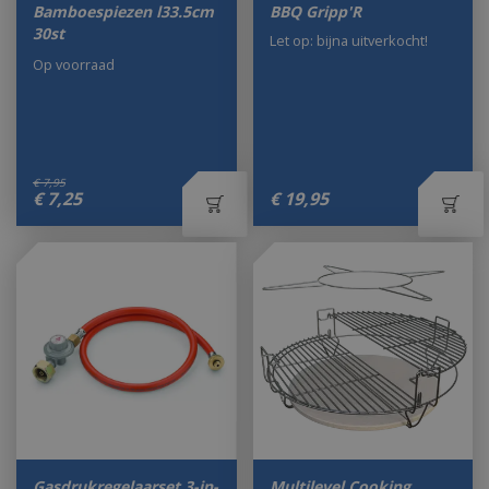
Bamboespiezen l33.5cm
BBQ Gripp'R
30st
Let op: bijna uitverkocht!
Op voorraad
€
7
,
95
€
7
,
25
€
19
,
95
Gasdrukregelaarset 3-in-
Multilevel Cooking