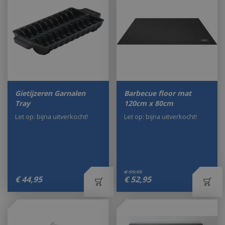
Gietijzeren Garnalen
Barbecue floor mat
Tray
120cm x 80cm
Let op: bijna uitverkocht!
Let op: bijna uitverkocht!
€
59
,
95
€
44
,
95
€
52
,
95