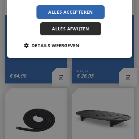
ALLES ACCEPTEREN
Flexible Cooking Rack -
Bbq grillrooster lifter
ALLES AFWIJZEN
Classic Joe ®
Op voorraad
Let op: bijna uitverkocht!
DETAILS WEERGEVEN
€
29
,
95
€
64
,
90
€
26
,
95