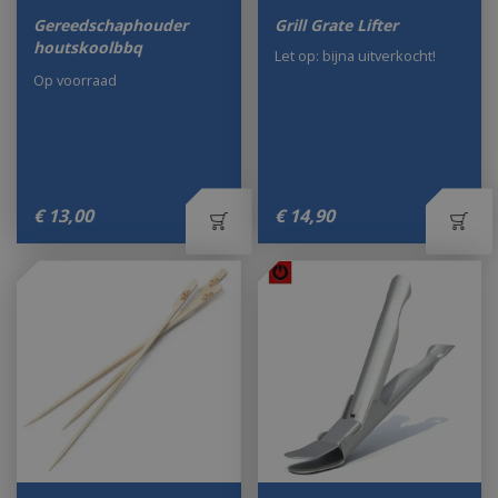
Gereedschaphouder
Grill Grate Lifter
houtskoolbbq
Let op: bijna uitverkocht!
Op voorraad
€
13
,
00
€
14
,
90