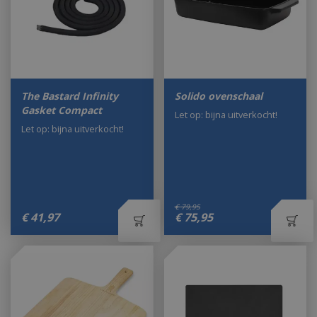
The Bastard Infinity
Solido ovenschaal
Gasket Compact
Let op: bijna uitverkocht!
Let op: bijna uitverkocht!
€
79
,
95
€
41
,
97
€
75
,
95