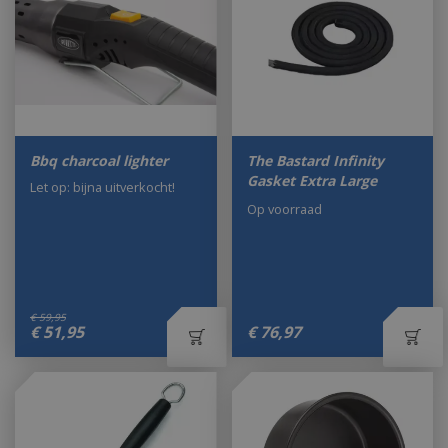
Bbq charcoal lighter
The Bastard Infinity
Gasket Extra Large
Let op: bijna uitverkocht!
Op voorraad
€
59
,
95
€
51
,
95
€
76
,
97