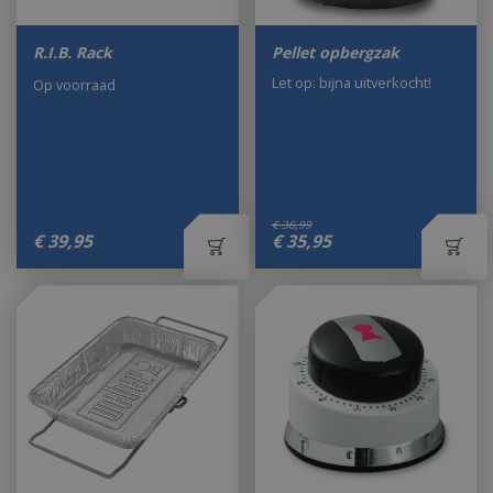
R.I.B. Rack
Pellet opbergzak
Let op: bijna uitverkocht!
Op voorraad
€
36
,
99
€
39
,
95
€
35
,
95