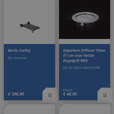
Barilo trolley
Napoleon Diffuser Plate
57 cm voor Kettle
Op voorraad
Kogelgrill BBQ
Let op: bijna uitverkocht!
€
54
,
95
€
106
,
90
€
48
,
95