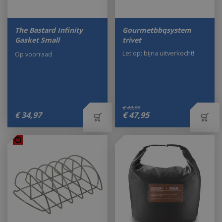
The Bastard Infinity
Gourmetbbqsystem
Gasket Small
trivet
Let op: bijna uitverkocht!
Op voorraad
€
49
,
99
€
34
,
97
€
47
,
95