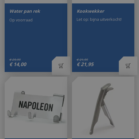
Water pan rek
Kookwekker
Let op: bijna uitverkocht!
Op voorraad
€
29
,
99
€
21
,
99
€
14
,
00
€
21
,
95