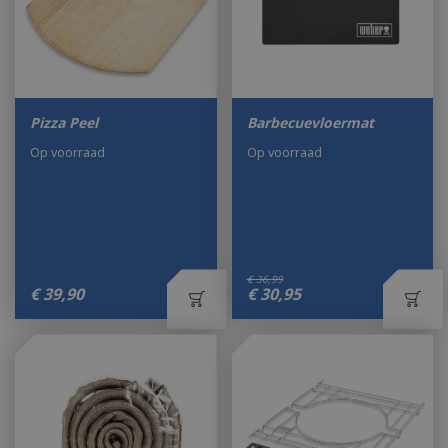
Pizza Peel
Barbecuevloermat
Op voorraad
Op voorraad
€
36
,
99
€
39
,
90
€
30
,
95