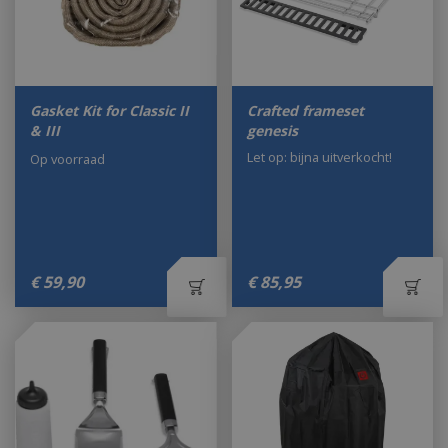
Gasket Kit for Classic II
Crafted frameset
& III
genesis
Let op: bijna uitverkocht!
Op voorraad
€
59
,
90
€
85
,
95