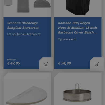
Weber® Driedelige
Kamado BBQ Regen
Bakplaat Starterset
Hoes M Medium 18 inch
Barbecue Cover Besch…
Let op: bijna uitverkocht!
Op voorraad
€
49
,
99
€
47
,
95
€
34
,
99