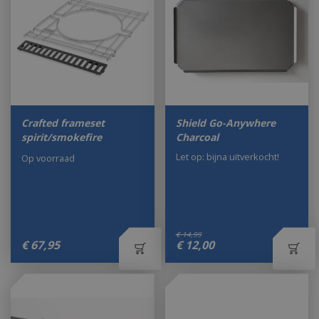
Crafted frameset
Shield Go-Anywhere
spirit/smokefire
Charcoal
Let op: bijna uitverkocht!
Op voorraad
€
14
,
99
€
67
,
95
€
12
,
00