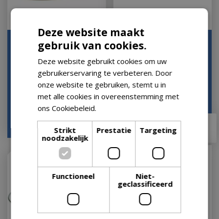
Deze website maakt
Half Moon Deflector
Dekselverhoger met
gebruik van cookies.
Plates - Classic Joe ®
standaard
Deze website gebruikt cookies om uw
(set =2 half moo…
Op voorraad
gebruikerservaring te verbeteren. Door
Op voorraad
onze website te gebruiken, stemt u in
met alle cookies in overeenstemming met
ons Cookiebeleid.
Lees verder
€
39
,
95
€
59
,
90
€
34
,
16
Strikt
Prestatie
Targeting
noodzakelijk
Functioneel
Niet-
geclassificeerd