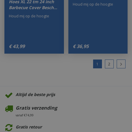
Hoes XL 22 tm 24 inch
Houd mij op de hoogte
Barbecue Cover Besch…
Houd mij op de hoogte
€
43
,
99
€
36
,
95
1
2
Altijd de beste prijs
Gratis verzending
vanaf €74,99
Gratis retour