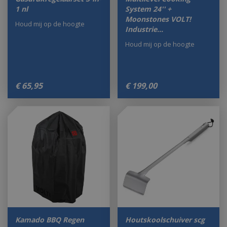
1 nl
System 24'' +
Moonstones VOLT!
Houd mij op de hoogte
Industrie…
Houd mij op de hoogte
€
65
,
95
€
199
,
00
Kamado BBQ Regen
Houtskoolschuiver scg