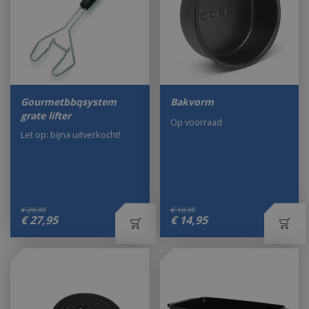
Gourmetbbqsystem
Bakvorm
grate lifter
Op voorraad
Let op: bijna uitverkocht!
€
29
,
99
€
18
,
95
€
27
,
95
€
14
,
95