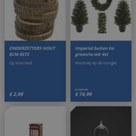
ONDERZETTERS HOUT
Imperial buiten bo
8CM 8STS
groen/w.wit 4st
Op voorraad
Houd mij op de hoogte
€
129
,
90
€
2
,
99
€
74
,
99