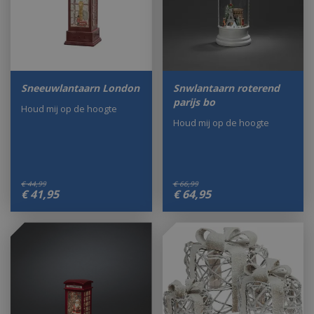
Sneeuwlantaarn London
Snwlantaarn roterend
parijs bo
Houd mij op de hoogte
Houd mij op de hoogte
€
44
,
99
€
66
,
99
€
41
,
95
€
64
,
95