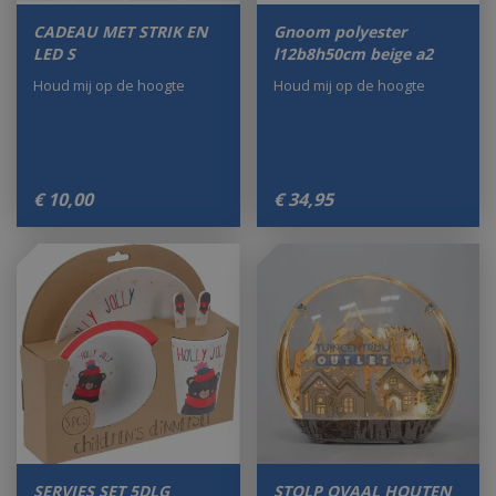
CADEAU MET STRIK EN
Gnoom polyester
LED S
l12b8h50cm beige a2
Houd mij op de hoogte
Houd mij op de hoogte
€
10
,
00
€
34
,
95
SERVIES SET 5DLG
STOLP OVAAL HOUTEN