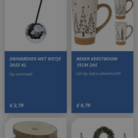
DRINKBEKER MET RIETJE
BEKER KERSTBOOM
3ASS KL
15CM 2AS
Let op: bijna uitverkocht!
Op voorraad
€
3
,
79
€
9
,
79