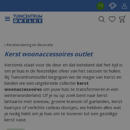
G
7.5
a
n
a
a
Product toegevoegd
r
aan wensenlijst
c
o
Kerstversiering en decoratie
n
Kerst woonaccessoires outlet
t
e
Kerstmis staat voor de deur en dat betekent dat het tijd is
n
om je huis in de feestelijke sfeer van het seizoen te hullen.
t
Bij Tuincentrumoutlet begrijpen we de magie van Kerst en
bieden we een uitgebreide collectie
kerst
woonaccessoires
om jouw huis te transformeren in een
winterwonderland. Of je nu op zoek bent naar kerst
lantaarns met sneeuw, groene kransen of guirlandes, kerst
kaarsjes of verlichte cadeau doosjes, we hebben alles wat
je nodig hebt om je huis om te toveren tot een gezellige
kerst oase.