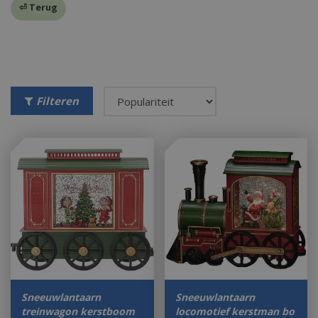
⏎ Terug
Filteren
Sneeuwlantaarn
Sneeuwlantaarn
treinwagon kerstboom
locomotief kerstman bo