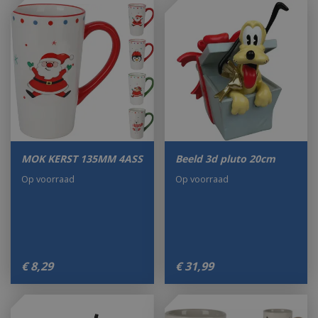
MOK KERST 135MM 4ASS
Beeld 3d pluto 20cm
Op voorraad
Op voorraad
€
8
,
29
€
31
,
99