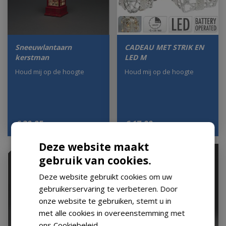
Sneeuwlantaarn
CADEAU MET STRIK EN
kerstman
LED M
Houd mij op de hoogte
Houd mij op de hoogte
€
30
,
95
€
17
,
00
Deze website maakt
gebruik van cookies.
Deze website gebruikt cookies om uw
gebruikerservaring te verbeteren. Door
onze website te gebruiken, stemt u in
met alle cookies in overeenstemming met
ons Cookiebeleid.
Lees verder