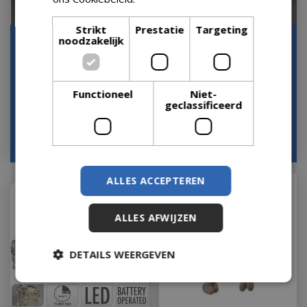
Strikt
Prestatie
Targeting
noodzakelijk
Sneeuwlantaarn
Sneeuwlantaarn
telefooncel sneeuwpop
man/vrouw
bo
Houd mij op de hoogte
Houd mij op de hoogte
Functioneel
Niet-
geclassificeerd
€
36
,
99
€
49
,
95
€
36
,
95
ALLES ACCEPTEREN
ALLES AFWIJZEN
DETAILS WEERGEVEN