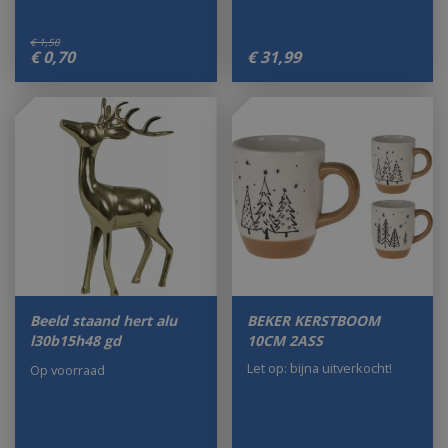
€
1
,
50
€
0
,
70
€
31
,
99
Beeld staand hert alu
BEKER KERSTBOOM
l30b15h48 gd
10CM 2ASS
Let op: bijna uitverkocht!
Op voorraad