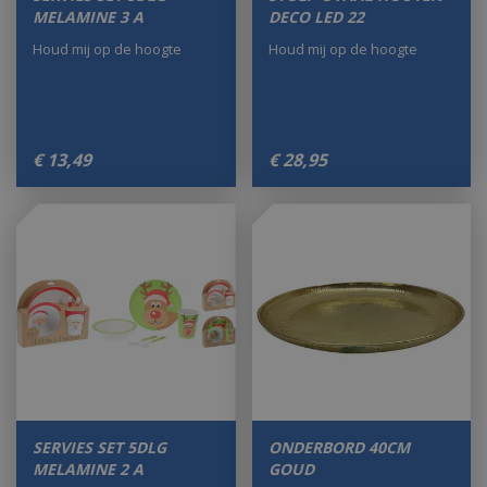
MELAMINE 3 A
DECO LED 22
Houd mij op de hoogte
Houd mij op de hoogte
€
13
,
49
€
28
,
95
SERVIES SET 5DLG
ONDERBORD 40CM
MELAMINE 2 A
GOUD