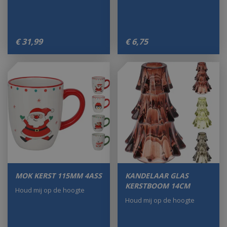
€
31
,
99
€
6
,
75
MOK KERST 115MM 4ASS
KANDELAAR GLAS
KERSTBOOM 14CM
Houd mij op de hoogte
Houd mij op de hoogte