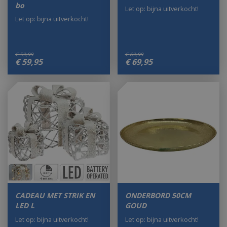
bo
Let op: bijna uitverkocht!
Let op: bijna uitverkocht!
€
59
,
99
€
69
,
99
€
59
,
95
€
69
,
95
CADEAU MET STRIK EN
ONDERBORD 50CM
LED L
GOUD
Let op: bijna uitverkocht!
Let op: bijna uitverkocht!