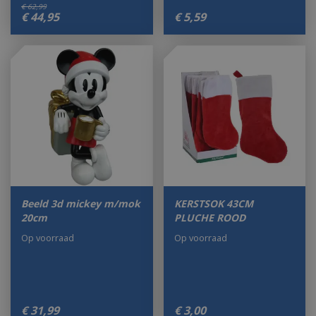
€
62
,
99
€
44
,
95
€
5
,
59
Beeld 3d mickey m/mok
KERSTSOK 43CM
20cm
PLUCHE ROOD
Op voorraad
Op voorraad
€
31
,
99
€
3
,
00