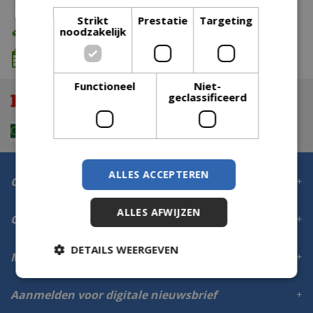
Strikt
Prestatie
Targeting
Eigen bezorg- & installatieservice
noodzakelijk
We komen wanneer het jou uitkomt
Functioneel
Niet-
geclassificeerd
ALLES ACCEPTEREN
Contact
ALLES AFWIJZEN
Openingstijden
DETAILS WEERGEVEN
Meer informatie
Aanmelden voor digitale nieuwsbrief