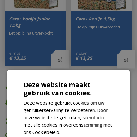
Care+ konijn junior
Care+ konijn 1,5kg
1,5kg
Let op: bijna uitverkocht!
Let op: bijna uitverkocht!
€
15
,
95
€
15
,
95
€
13
,
25
€
13
,
25
Deze website maakt
Altijd de beste prijs
gebruik van cookies.
Gratis verzending
Deze website gebruikt cookies om uw
vanaf €74,99
gebruikerservaring te verbeteren. Door
onze website te gebruiken, stemt u in
Gratis retour
met alle cookies in overeenstemming met
ons Cookiebeleid.
Lees verder
Eerst zien dan betalen