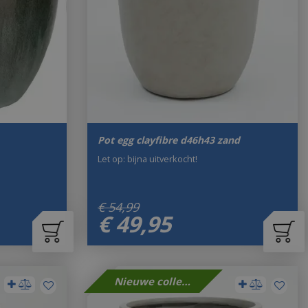
Pot egg clayfibre d46h43 zand
Let op: bijna uitverkocht!
€
54
,
99
€
49
,
95
Nieuwe collectie