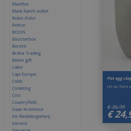
Blackfox
Black Ranch outlet
Boles d'olor
Boltze
BOON
Boosterbox
Boretti
Breba Trading
Bûten gift
Calex
Capi Europe
Pot egg cla
Cobb
Let op: bijna 
CookKing
Cosi
Countryfield
€
36
,
99
Daan Kromhout
€
24
,
De Beeldengieterij
Decoris
Decostar