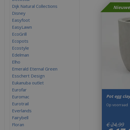
Dijk Natural Collections
Disney
Easyfoot
EasyLawn
EcoGrill
Ecopots
Ecostyle
Edelman
Elho
Emerald Eternal Green
Esschert Design
Eukanuba outlet
Eurofar
Pot egg cla
Euromac
Eurotrail
Op voorraad
Everlands
Fairybell
€
24
,
99
Floran