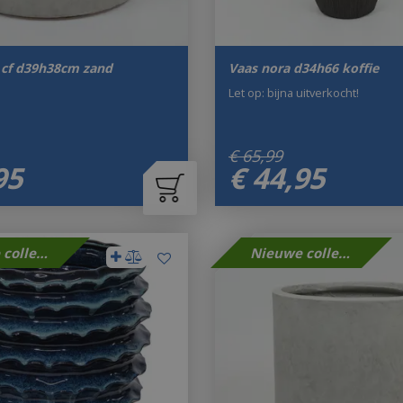
r cf d39h38cm zand
Vaas nora d34h66 koffie
Let op: bijna uitverkocht!
€
65
,
99
95
€
44
,
95
Nieuwe collectie
Nieuwe collectie