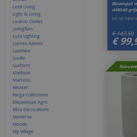
Bloempot 
Lesli Living
d48h40 grij
Light & Living
Let op: bijna 
Livarno Outlet
Livingfurn
€
147
,
50
Luca Lighting
€
99
,
Luimes-luimes
Lumineo
Luville
Luxform
Madison
Martens
Meater
Mega Collections
Meuwissen Agro
Mica Decorations
Moderna
Moods
My Village