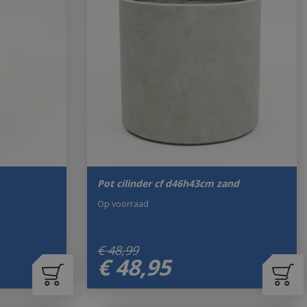
Pot cilinder cf d46h43cm zand
Op voorraad
€
48
,
99
€
48
,
95