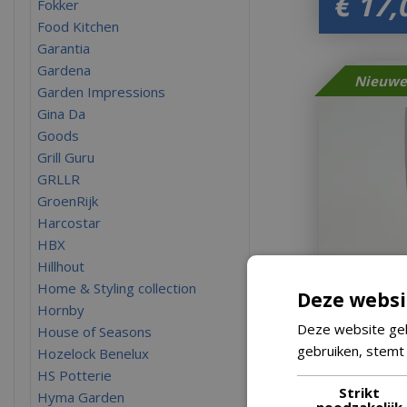
€
17
,
Fokker
Food Kitchen
Garantia
Gardena
Garden Impressions
Gina Da
Goods
Grill Guru
GRLLR
GroenRijk
Harcostar
HBX
Hillhout
Home & Styling collection
Deze websi
Hornby
Deze website geb
House of Seasons
gebruiken, stemt
Hozelock Benelux
Vaas nora 
HS Potterie
Let op: bijna 
Strikt
Hyma Garden
noodzakelijk