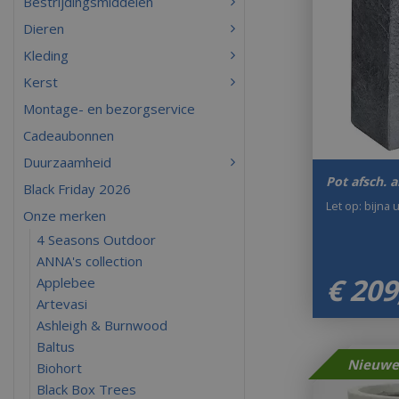
Bestrijdingsmiddelen
Dieren
Kleding
Kerst
Montage- en bezorgservice
Cadeaubonnen
Duurzaamheid
Pot afsch. 
Black Friday 2026
Let op: bijna 
Onze merken
4 Seasons Outdoor
ANNA's collection
€
209
Applebee
Artevasi
Ashleigh & Burnwood
Baltus
Biohort
Black Box Trees