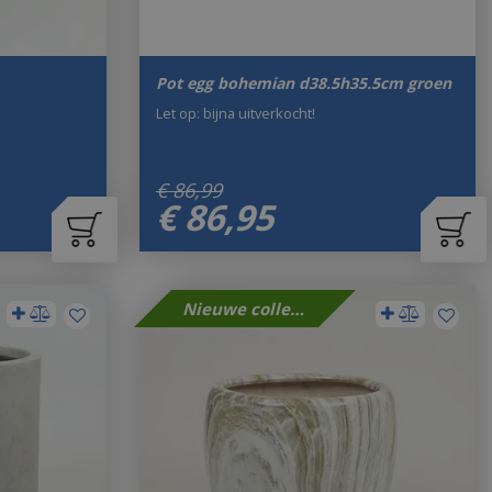
Pot egg bohemian d38.5h35.5cm groen
Let op: bijna uitverkocht!
€
86
,
99
€
86
,
95
Nieuwe collectie