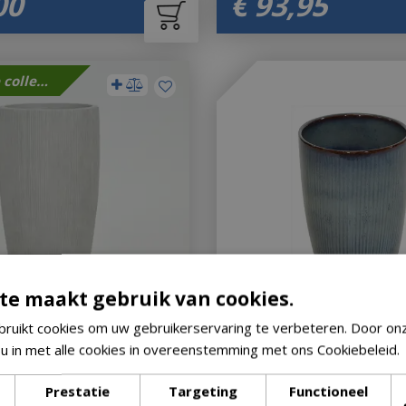
00
€
93
,
95
Nieuwe collectie
te maakt gebruik van cookies.
ruikt cookies om uw gebruikerservaring te verbeteren. Door on
 u in met alle cookies in overeenstemming met ons Cookiebeleid.
d34h66 zand
Vaas bohemian d51h54cm a
uitverkocht!
Let op: bijna uitverkocht!
Prestatie
Targeting
Functioneel