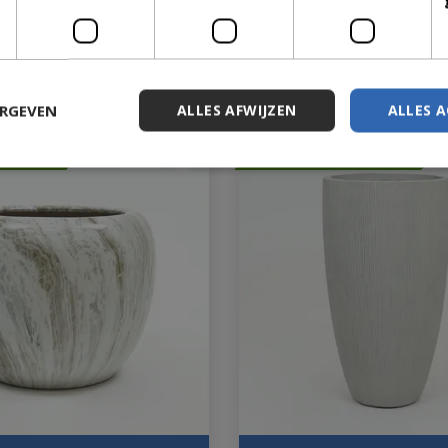
95
€
137
,
90
ERGEVEN
ALLES AFWIJZEN
ALLES 
Nieuwe collectie
Met 10% afgeprijsd