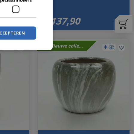
€
137
,
90
ACCEPTEREN
Nieuwe collectie