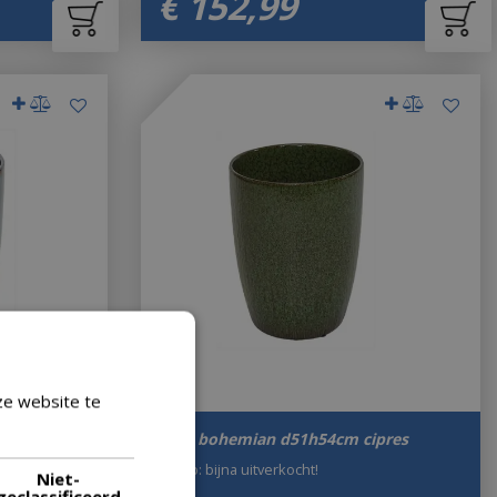
€
152
,
99
ze website te
Lees verder
ntiek blauw
Vaas bohemian d51h54cm cipres
Let op: bijna uitverkocht!
Niet-
geclassificeerd