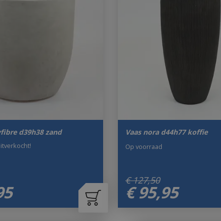
yfibre d39h38 zand
Vaas nora d44h77 koffie
uitverkocht!
Op voorraad
€
127
,
50
95
€
95
,
95