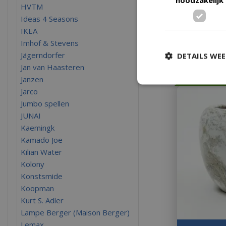
HVTM
Ideas 4 Seasons
€
65
,
99
€
44
,
IKEA
Imhof & Stevens
Jägerndorfer
DETAILS WE
Jan van Haasteren
Janzen
Jarco
Jumbo spellen
JUNAI
Kaemingk
Kamado Joe
Kilian Water
Kolony
Konstsmide
Koopman
Kurt S. Adler
Lampe Berger (Maison Berger)
Lemax