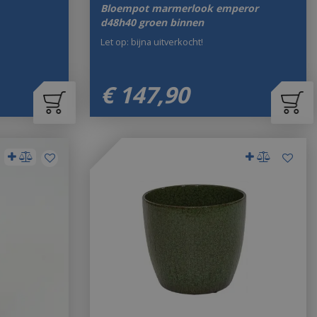
Bloempot marmerlook emperor
d48h40 groen binnen
Let op: bijna uitverkocht!
€
147
,
90