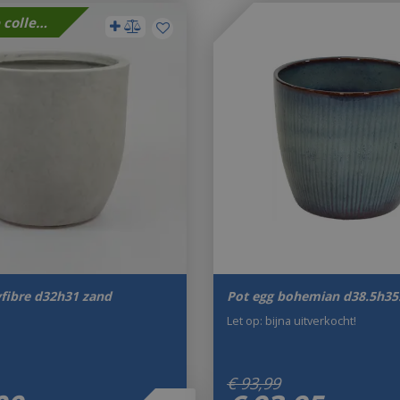
Nieuwe collectie
yfibre d32h31 zand
Pot egg bohemian d38.5h35
Let op: bijna uitverkocht!
€
93
,
99