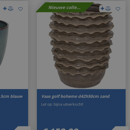
Nieuwe collectie
.5cm blauw
Vaas golf boheme d42h50cm zand
Let op: bijna uitverkocht!