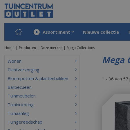
Ga
naar
content
Assortiment
Nieuwe collectie
Home
Producten
Onze merken
Mega Collections
Mega C
Wonen
Plantverzorging
Bloempotten & plantenbakken
1 - 36 van 57
Barbecueën
Tuinmeubelen
Tuininrichting
Tuinaanleg
Tuingereedschap