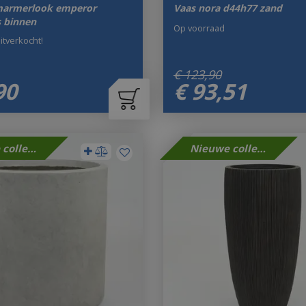
marmerlook emperor
Vaas nora d44h77 zand
s binnen
Op voorraad
uitverkocht!
€
123
,
90
90
€
93
,
51
Nieuwe collectie
Nieuwe collectie