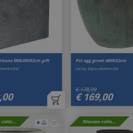
arizona l80b30h92cm grft
Pot egg groen d60h52cm
uitverkocht!
Let op: bijna uitverkocht!
€
178
,
99
,
00
€
169
,
00
Nieuwe collectie
Nieuwe collectie