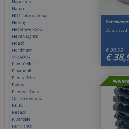
Napoleon
Nature
NDT International
Pot cilinde
Nesling
Nettenverkoop
Op voorraad
Neven Lights
Noach
€
39
,
99
Nordmann
€
38
,
O'DADDY
Plant Collect
Playmobil
Plenty Gifts
Pokon
Present Time
Quicktreestand
REBO
Resaco
Riverdale
RM Plants