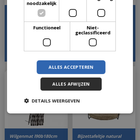
noodzakelijk
Bijzettafeltje nice zwart
Wilgenmat l120b180cm
d45h45cm
Houd mij op de hoogte
Functioneel
Niet-
Houd mij op de hoogte
geclassificeerd
€
39
,
99
€
14
,
25
€
14
,
50
€
9
,
99
ALLES ACCEPTEREN
ALLES AFWIJZEN
DETAILS WEERGEVEN
Wilgenmat l90b180cm
Bijzettafeltje natural