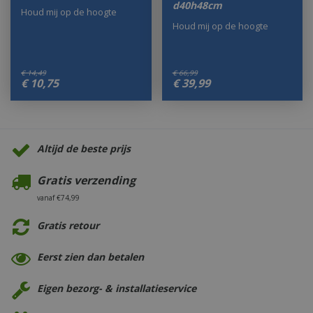
d40h48cm
Houd mij op de hoogte
Houd mij op de hoogte
€
14
,
49
€
66
,
99
€
10
,
75
€
39
,
99
Altijd de beste prijs
Gratis verzending
vanaf €74,99
Gratis retour
Eerst zien dan betalen
Eigen bezorg- & installatieservice