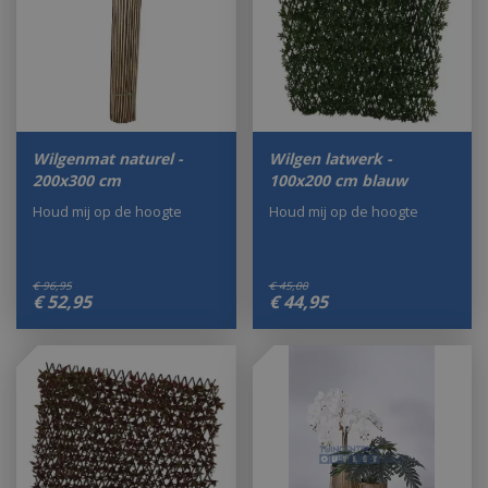
Wilgenmat naturel -
Wilgen latwerk -
200x300 cm
100x200 cm blauw
Houd mij op de hoogte
Houd mij op de hoogte
€
96
,
95
€
45
,
00
€
52
,
95
€
44
,
95