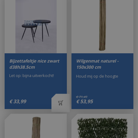
Bijzettafeltje nice zwart
Wilgenmat naturel -
d38h38.5cm
150x300 cm
Let op: bijna uitverkocht!
Houd mij op de hoogte
€
71
,
49
€
33
,
99
€
53
,
95