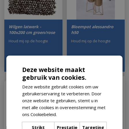
Wilgen latwerk -
Bloempot alessandro
100x200 cm groen/rose
h50
Houd mij op de hoogte
Houd mij op de hoogte
€
45
,
00
€
62
,
99
€
44
,
95
€
47
,
95
Deze website maakt
gebruik van cookies.
Deze website gebruikt cookies om uw
gebruikerservaring te verbeteren. Door
onze website te gebruiken, stemt u in
met alle cookies in overeenstemming met
ons Cookiebeleid.
Lees verder
Strikt
Prestatie
Targeting