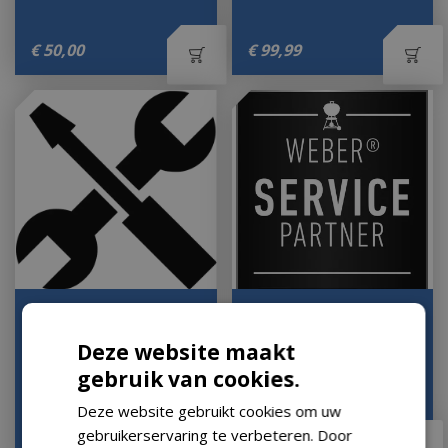
€
50
,
00
€
99
,
99
Installeren regenton
Montage Houtskool
(regio Tilburg)
Barbecue
Deze website maakt
Let op: bijna uitverkocht!
Op voorraad
gebruik van cookies.
Deze website gebruikt cookies om uw
€
99
,
95
gebruikerservaring te verbeteren. Door
€
99
,
99
€
79
,
99