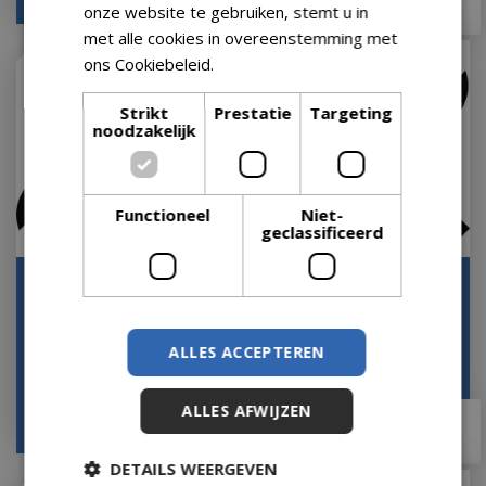
onze website te gebruiken, stemt u in
met alle cookies in overeenstemming met
ons Cookiebeleid.
Lees verder
Strikt
Prestatie
Targeting
noodzakelijk
Functioneel
Niet-
geclassificeerd
Montage Pellet
Montage Elektrische
Barbecue
Barbecue
Let op: bijna uitverkocht!
Let op: bijna uitverkocht!
ALLES ACCEPTEREN
ALLES AFWIJZEN
€
149
,
95
€
99
,
95
€
99
,
99
€
49
,
95
DETAILS WEERGEVEN