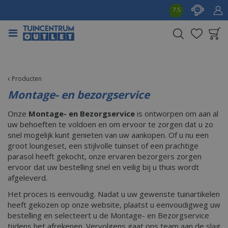
G
7.5
a
n
a
a
Product toegevoegd
r
aan wensenlijst
c
o
Producten
n
Montage- en bezorgservice
t
e
Onze
Montage- en Bezorgservice
is ontworpen om aan al
n
uw behoeften te voldoen en om ervoor te zorgen dat u zo
t
snel mogelijk kunt genieten van uw aankopen. Of u nu een
groot loungeset, een stijlvolle tuinset of een prachtige
parasol heeft gekocht, onze ervaren bezorgers zorgen
ervoor dat uw bestelling snel en veilig bij u thuis wordt
afgeleverd.
Het proces is eenvoudig. Nadat u uw gewenste tuinartikelen
heeft gekozen op onze website, plaatst u eenvoudigweg uw
bestelling en selecteert u de Montage- en Bezorgservice
tijdens het afrekenen. Vervolgens gaat ons team aan de slag