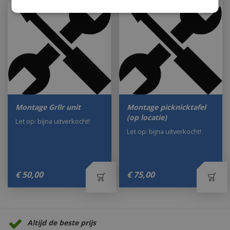
Montage Grllr unit
Montage picknicktafel
(op locatie)
Let op: bijna uitverkocht!
Let op: bijna uitverkocht!
€
50
,
00
€
75
,
00
Altijd de beste prijs