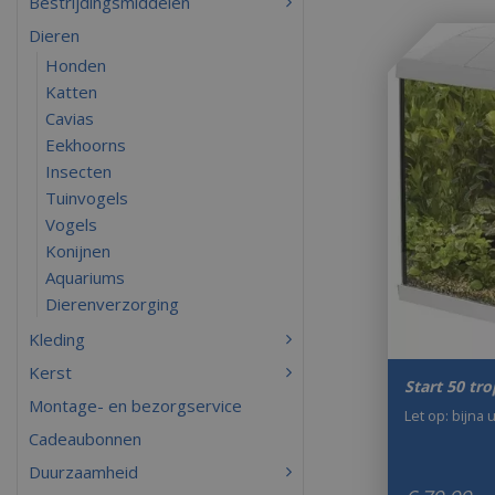
Bestrijdingsmiddelen
Dieren
Honden
Katten
Cavias
Eekhoorns
Insecten
Tuinvogels
Vogels
Konijnen
Aquariums
Dierenverzorging
Kleding
Kerst
Start 50 trop
Montage- en bezorgservice
Let op: bijna 
Cadeaubonnen
Duurzaamheid