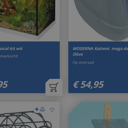
pical kit wit
MODERNA Kattent. mega del
Olive
uitverkocht!
Op voorraad
95
€
54
,
95