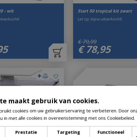
 - wit
Start 50 tropical kit zwart
uitverkocht!
Let op: bijna uitverkocht!
€
79
,
99
95
€
78
,
95
te maakt gebruik van cookies.
ruikt cookies om uw gebruikerservaring te verbeteren. Door on
 u in met alle cookies in overeenstemming met ons Cookiebeleid.
Prestatie
Targeting
Functioneel