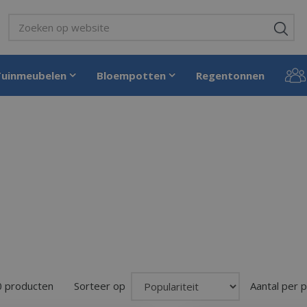
Tuinmeubelen
Bloempotten
Regentonnen
0 producten
Sorteer op
Aantal per 