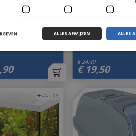
o wit
Eekhoorn voederhuis dubbe
ERGEVEN
ALLES AFWIJZEN
ALLES 
uitverkocht!
Let op: bijna uitverkocht!
€
24
,
49
,
90
€
19
,
50