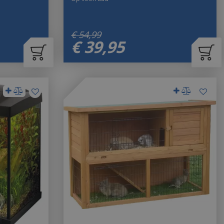
€
54
,
99
€
39
,
95