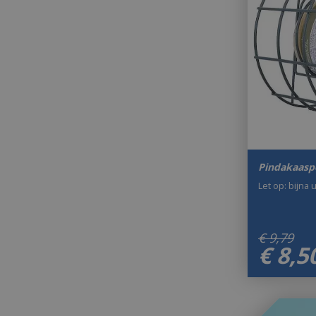
Pindakaasp
Let op: bijna 
€
9
,
79
€
8
,
5