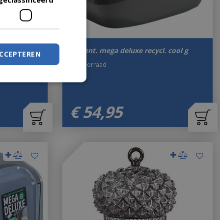
l
Kattent. mega deluxe recycl. cool g
ACCEPTEREN
Op voorraad
€
54
,
95