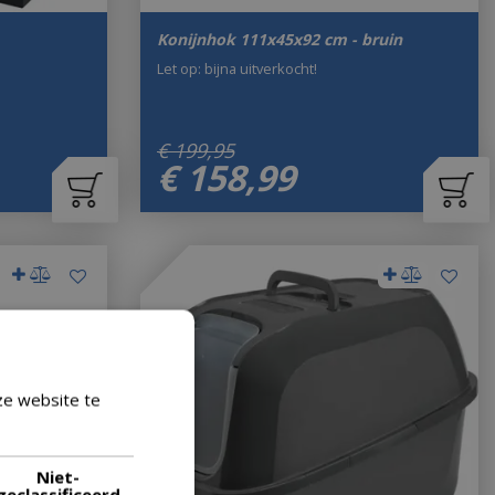
Konijnhok 111x45x92 cm - bruin
Let op: bijna uitverkocht!
€
199
,
95
€
158
,
99
ze website te
Lees verder
Niet-
geclassificeerd