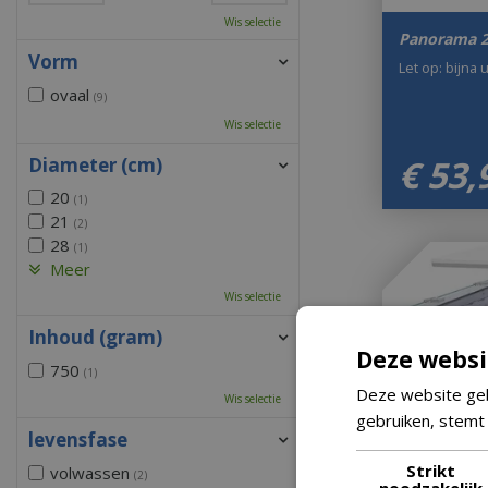
Wis selectie
Panorama 20
Vorm
Let op: bijna 
ovaal
(9)
Wis selectie
€
53
,
Diameter (cm)
20
(1)
21
(2)
28
(1)
Meer
Wis selectie
Inhoud (gram)
Deze websi
750
(1)
Deze website geb
Wis selectie
gebruiken, stemt
levensfase
Strikt
volwassen
(2)
noodzakelijk