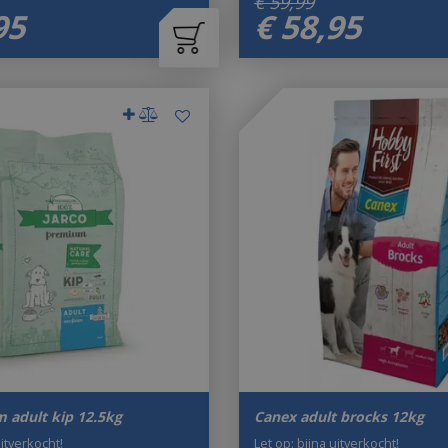
€
59
,
99
95
€
58
,
95
 adult kip 12.5kg
Canex adult brocks 12kg
uitverkocht!
Let op: bijna uitverkocht!