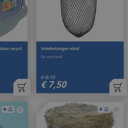
uxe recycl.
Voederhanger eikel
Op voorraad
€
8
,
19
€
7
,
50