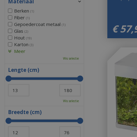
Materiaal
Berken
(1)
Fiber
(1)
Gepoedercoat metaal
€
57
,
(1)
Glas
(2)
Hout
(19)
Karton
(3)
Meer
Wis selectie
Lengte (cm)
Wis selectie
Breedte (cm)