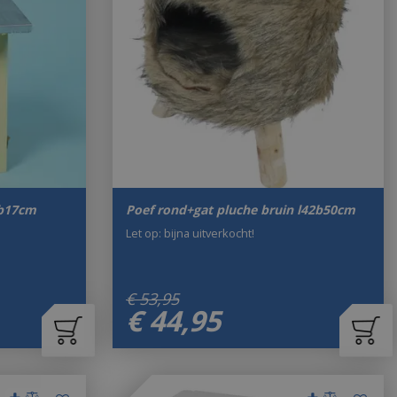
9b17cm
Poef rond+gat pluche bruin l42b50cm
Let op: bijna uitverkocht!
€
53
,
95
€
44
,
95