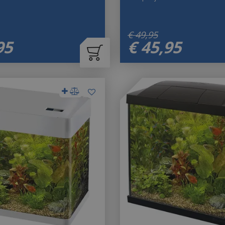
€
49
,
95
95
€
45
,
95