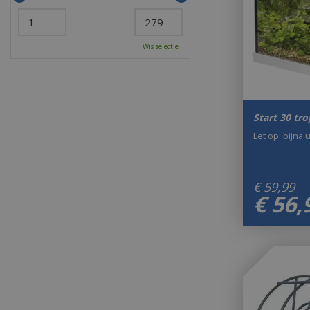
Wis selectie
Start 30 tro
Let op: bijna 
€
59
,
99
€
56
,