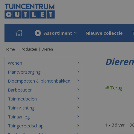
Ga
naar
content
Assortiment
Nieuwe collectie
Home
Producten
Dieren
Dieren
Wonen
Plantverzorging
Bloempotten & plantenbakken
⏎ Terug
Barbecueën
Tuinmeubelen
Tuininrichting
Tuinaanleg
1 - 36 van 19
Tuingereedschap