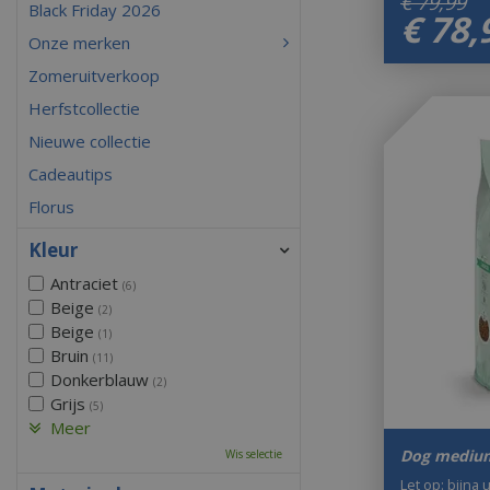
€
79
,
99
Black Friday 2026
€
78
,
Onze merken
Zomeruitverkoop
Herfstcollectie
Nieuwe collectie
Cadeautips
Florus
Kleur
Antraciet
(6)
Beige
(2)
Beige
(1)
Bruin
(11)
Donkerblauw
(2)
Grijs
(5)
Meer
Dog medium
Wis selectie
Let op: bijna 