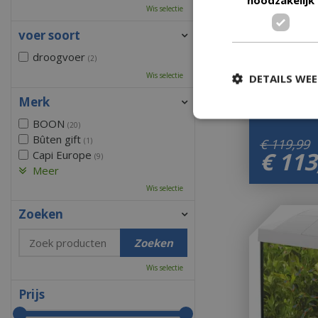
Wis selectie
voer soort
droogvoer
(2)
Qubiq 60 pr
Wis selectie
DETAILS WE
Let op: bijna 
Merk
BOON
(20)
Bûten gift
€
119
,
99
(1)
€
113
Capi Europe
(9)
Meer
Wis selectie
Zoeken
Wis selectie
Prijs