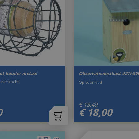
ot houder metaal
Observatienestkast d21h3
uitverkocht!
Op voorraad
€
18
,
49
0
€
18
,
00