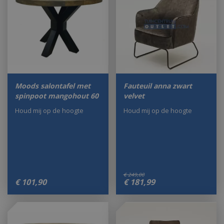
Moods salontafel met
Fauteuil anna zwart
spinpoot mangohout 60
velvet
Houd mij op de hoogte
Houd mij op de hoogte
€
249
,
00
€
101
,
90
€
181
,
99