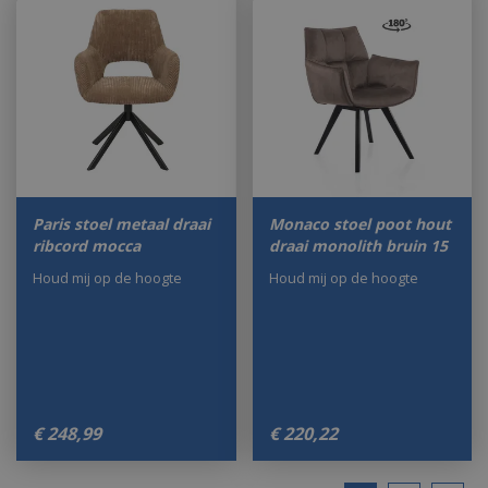
Paris stoel metaal draai
Monaco stoel poot hout
ribcord mocca
draai monolith bruin 15
Houd mij op de hoogte
Houd mij op de hoogte
€
248
,
99
€
220
,
22