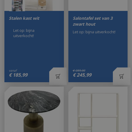
Stalen kast wit
Salontafel set van 3
zwart hout
Let op: bijna
Let op: bijna uitverkocht!
uitverkocht!
vanaf
€
289
,
00
€
185
,
99
€
245
,
99