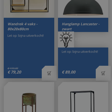
Wandrek 4 vaks -
Hanglamp Lancaster -
80x20x80cm
zwart
Let op: bijna uitverkocht!
E27
Let op: bijna uitverkocht!
€
159
,
00
€
79
,
20
€
89
,
00