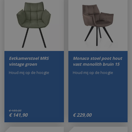
Eetkamerstoel MRS
Monaco stoel poot hout
vintage groen
vast monolith bruin 15
Houd mij op de hoogte
Houd mij op de hoogte
€
189
,
00
€
141
,
90
€
229
,
00