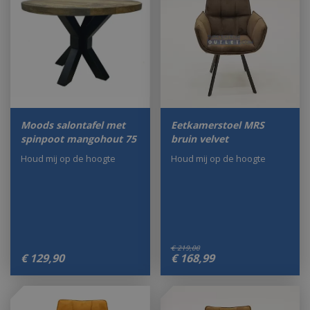
Moods salontafel met
Eetkamerstoel MRS
spinpoot mangohout 75
bruin velvet
Houd mij op de hoogte
Houd mij op de hoogte
€
219
,
00
€
129
,
90
€
168
,
99