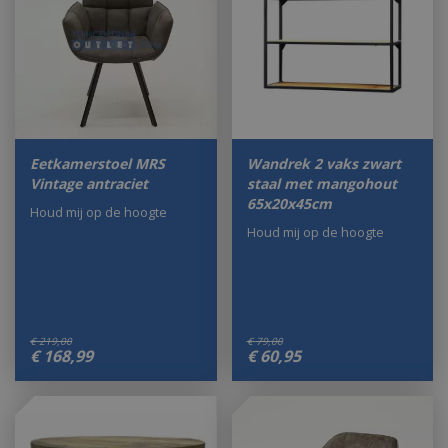
Eetkamerstoel MRS
Wandrek 2 vaks zwart
Vintage antraciet
staal met mangohout
65x20x45cm
Houd mij op de hoogte
Houd mij op de hoogte
€
219
,
00
€
79
,
00
€
168
,
99
€
60
,
95