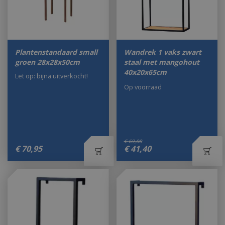
Plantenstandaard small
Wandrek 1 vaks zwart
groen 28x28x50cm
staal met mangohout
40x20x65cm
Let op: bijna uitverkocht!
Op voorraad
€
69
,
00
€
70
,
95
€
41
,
40