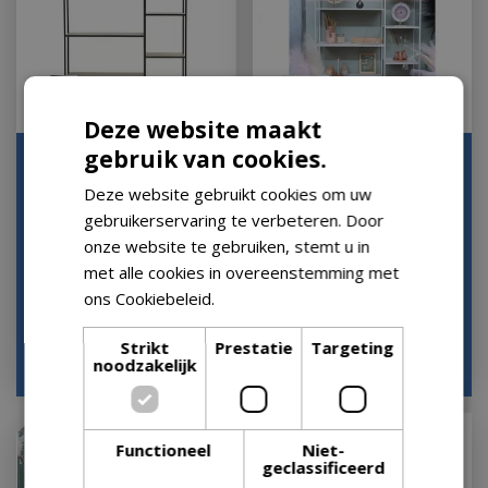
Deze website maakt
gebruik van cookies.
Stalen kast zwart
Stalen kast wit
Deze website gebruikt cookies om uw
Houd mij op de hoogte
Houd mij op de hoogte
gebruikerservaring te verbeteren. Door
onze website te gebruiken, stemt u in
met alle cookies in overeenstemming met
ons Cookiebeleid.
Lees verder
Strikt
Prestatie
Targeting
vanaf
vanaf
noodzakelijk
€
194
,
99
€
155
,
99
Functioneel
Niet-
geclassificeerd