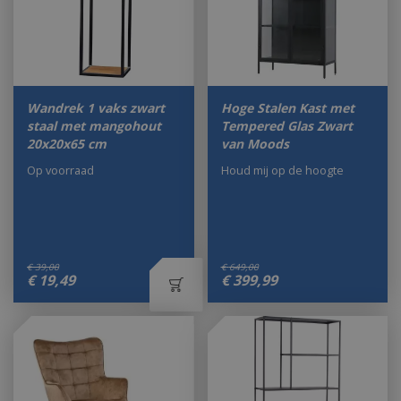
Wandrek 1 vaks zwart
Hoge Stalen Kast met
staal met mangohout
Tempered Glas Zwart
20x20x65 cm
van Moods
Op voorraad
Houd mij op de hoogte
€
39
,
00
€
649
,
00
€
19
,
49
€
399
,
99