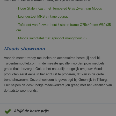
meubels in het assortiment heeft, dit zijn onder andere de:
·
Hoge Stalen Kast met Tempered Glas Zwart van Moods
·
Loungestoel MRS vintage cognac
·
Tafel set van 2 zwart hout / stalen frame Ø75x40 cm/ Ø60x35
cm
·
Moods salontafel met spinpoot mangohout 75
Moods showroom
Voor de meest trendy meubelen en accessoires bestel jij snel bij
Tuicentrumoutlet.com, in de meeste gevallen worden jouw meubels
gratis thuis bezorgd. Ook is het natuurlijk mogelijk om jouw Moods
producten eerst eens in het echt uit te proberen, dit kan in de grote
trend showroom. Deze showroom is gevestigd bij Groenrijk in Tilburg.
Hier helpen de deskundige medewerkers jou graag met het vertellen van
de laatste woontrends.
Altijd de beste prijs