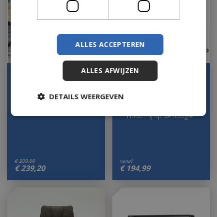
ALLES ACCEPTEREN
ALLES AFWIJZEN
Moods 3-delige
Eetkamerstoel alcantara
salontafelset visgraat
challenger teal 198
draaibaar 180 …
DETAILS WEERGEVEN
Houd mij op de hoogte
Houd mij op de hoogte
€
299
,
00
vanaf
€
239
,
20
€
194
,
99