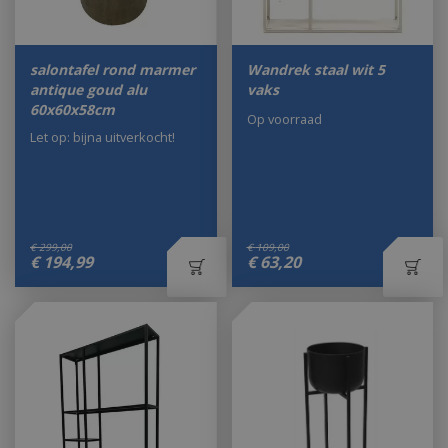
salontafel rond marmer
Wandrek staal wit 5
antique goud alu
vaks
60x60x58cm
Op voorraad
Let op: bijna uitverkocht!
€
299
,
00
€
109
,
00
€
194
,
99
€
63
,
20