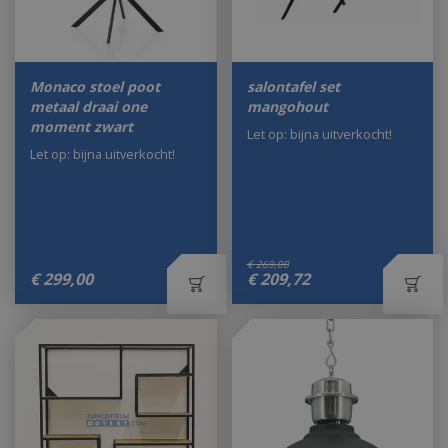
Monaco stoel poot
salontafel set
metaal draai one
mangohout
moment zwart
Let op: bijna uitverkocht!
Let op: bijna uitverkocht!
€
269
,
00
€
299
,
00
€
209
,
72