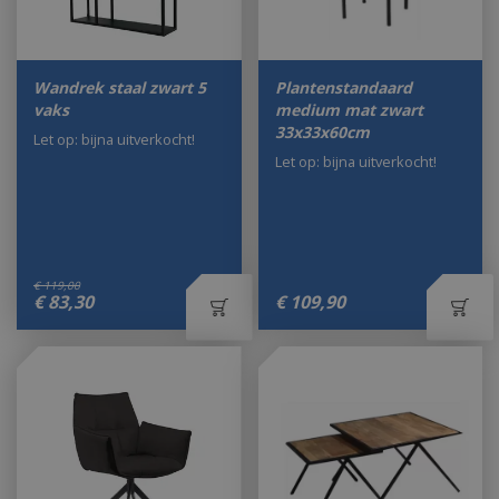
Wandrek staal zwart 5
Plantenstandaard
vaks
medium mat zwart
33x33x60cm
Let op: bijna uitverkocht!
Let op: bijna uitverkocht!
€
119
,
00
€
83
,
30
€
109
,
90