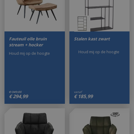
Fauteuil olle bruin
Stalen kast zwart
stream + hocker
Houd mij op de hoogte
Houd mij op de hoogte
€
349
,
00
vanaf
€
294
,
99
€
185
,
99