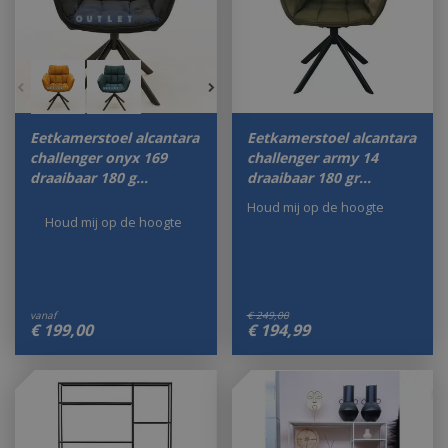
Eetkamerstoel alcantara
Eetkamerstoel alcantara
challenger onyx 169
challenger army 14
draaibaar 180 g…
draaibaar 180 gr…
Houd mij op de hoogte
Houd mij op de hoogte
vanaf
€
249
,
00
€
199
,
00
€
194
,
99