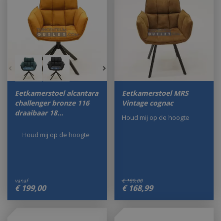
Eetkamerstoel alcantara
Eetkamerstoel MRS
challenger bronze 116
Vintage cognac
draaibaar 18…
Houd mij op de hoogte
Houd mij op de hoogte
vanaf
€
189
,
00
€
199
,
00
€
168
,
99