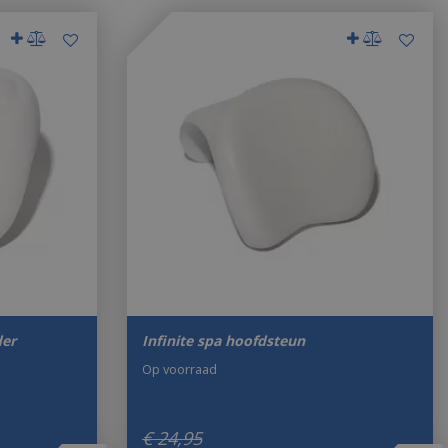
der
Infinite spa hoofdsteun
Op voorraad
€
24
,
95