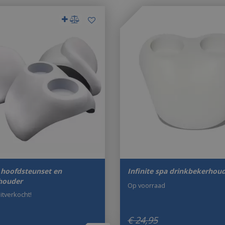
a hoofdsteunset en
Infinite spa drinkbekerhou
houder
Op voorraad
uitverkocht!
€
24
,
95