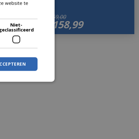
ze website te
Lees verder
€
159
,
00
€
158
,
99
Niet-
geclassificeerd
ACCEPTEREN