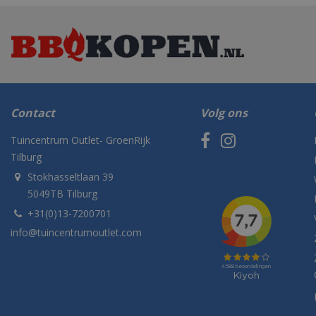
Contact
Volg ons
Tuincentrum Outlet- GroenRijk
Tilburg
Stokhasseltlaan 39
5049TB Tilburg
+31(0)13-7200701
info@tuincentrumoutlet.com