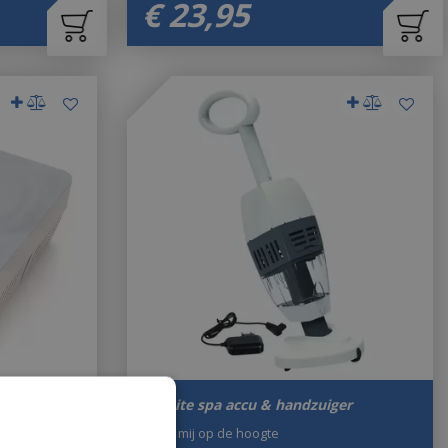
€
23
,
95
Infinite spa accu & handzuiger
Houd mij op de hoogte