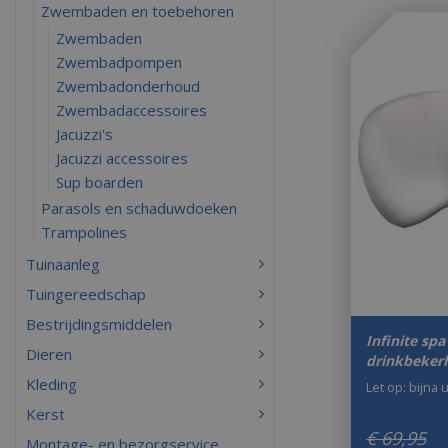
Zwembaden en toebehoren
Zwembaden
Zwembadpompen
Zwembadonderhoud
Zwembadaccessoires
Jacuzzi's
Jacuzzi accessoires
Sup boarden
Parasols en schaduwdoeken
Trampolines
Tuinaanleg
Tuingereedschap
Bestrijdingsmiddelen
Infinite sp
Dieren
drinkbeker
Kleding
Let op: bijna 
Kerst
€
69
,
95
Montage- en bezorgservice