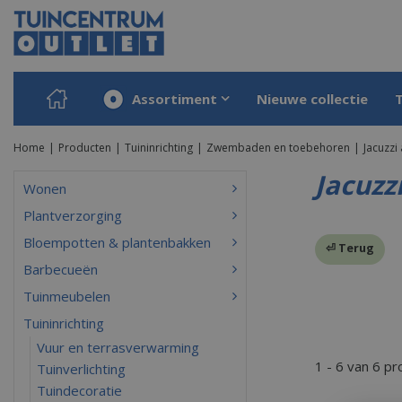
Ga
naar
content
Assortiment
Nieuwe collectie
Home
Producten
Tuininrichting
Zwembaden en toebehoren
Jacuzzi
Jacuzz
Wonen
Plantverzorging
Bloempotten & plantenbakken
⏎ Terug
Barbecueën
Tuinmeubelen
Tuininrichting
Vuur en terrasverwarming
1 - 6 van 6 p
Tuinverlichting
Tuindecoratie