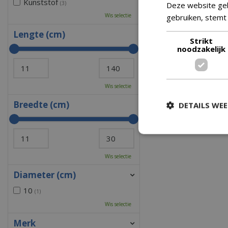
Kunststof
(3)
Deze website geb
Wis selectie
gebruiken, stemt
Lengte (cm)
€
10
,
Strikt
noodzakelijk
Wis selectie
Breedte (cm)
DETAILS WE
Wis selectie
Diameter (cm)
10
(1)
Wis selectie
Merk