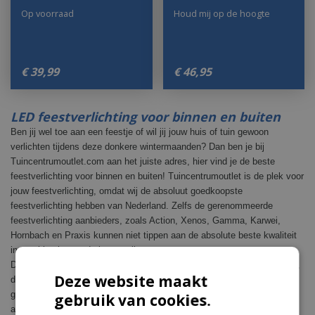
Op voorraad
Houd mij op de hoogte
€
39
,
99
€
46
,
95
LED feestverlichting voor binnen en buiten
Ben jij wel toe aan een feestje of wil jij jouw huis of tuin gewoon
verlichten tijdens deze donkere wintermaanden? Dan ben je bij
Tuincentrumoutlet.com aan het juiste adres, hier vind je de beste
feestverlichting voor binnen en buiten! Tuincentrumoutlet is de plek voor
jouw feestverlichting, omdat wij de absoluut goedkoopste
feestverlichting hebben van Nederland. Zelfs de gerenommeerde
feestverlichting aanbieders, zoals Action, Xenos, Gamma, Karwei,
Hornbach en Praxis kunnen niet tippen aan de absolute beste kwaliteit
in combinatie met de beste prijs.
De feestverlichting voor buiten zijn beschikbaar in verschillende maten,
Deze website maakt
dus wil jij slechts jouw balkon verlichten of wil jij verlichting voor jouw
gehele partytent? Voor alles zit je bij Tuincentrumoutlet aan het juiste
gebruik van cookies.
adres, de verschillende afmetingen verlichting zijn onder andere: