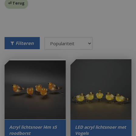
⏎ Terug
Filteren
Acryl lichtsnoer l4m s5
LED acryl lichtsnoer met
roodborst
Vogels