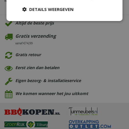
waar je de verschillende feestverlichtingen kunt bekijken.
DETAILS WEERGEVEN
Altijd de beste prijs
Gratis verzending
vanaf €74,99
Gratis retour
Eerst zien dan betalen
Eigen bezorg- & installatieservice
We komen wanneer het jou uitkomt