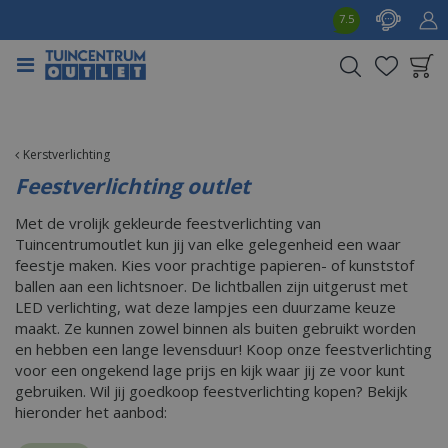
G
7.5
a
n
a
a
Product toegevoegd
r
aan wensenlijst
c
o
Kerstverlichting
n
Feestverlichting outlet
t
e
Met de vrolijk gekleurde feestverlichting van
n
Tuincentrumoutlet kun jij van elke gelegenheid een waar
t
feestje maken. Kies voor prachtige papieren- of kunststof
ballen aan een lichtsnoer. De lichtballen zijn uitgerust met
LED verlichting, wat deze lampjes een duurzame keuze
maakt. Ze kunnen zowel binnen als buiten gebruikt worden
en hebben een lange levensduur! Koop onze feestverlichting
voor een ongekend lage prijs en kijk waar jij ze voor kunt
gebruiken. Wil jij goedkoop feestverlichting kopen? Bekijk
hieronder het aanbod: