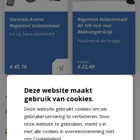
Garantia Avanti
Regenton Vulautomaat
Regenton Vulautomaat
60-100 mm met
Bladvanger Grijs
Let op: bijna uitverkocht!
Houd mij op de hoogte
€
24
,
49
€
45
,
10
€
22
,
49
Deze website maakt
Altijd de beste prijs
gebruik van cookies.
Deze website gebruikt cookies om uw
Gratis verzending
gebruikerservaring te verbeteren. Door
vanaf €74,99
onze website te gebruiken, stemt u in
Gratis retour
met alle cookies in overeenstemming met
ons Cookiebeleid.
Lees verder