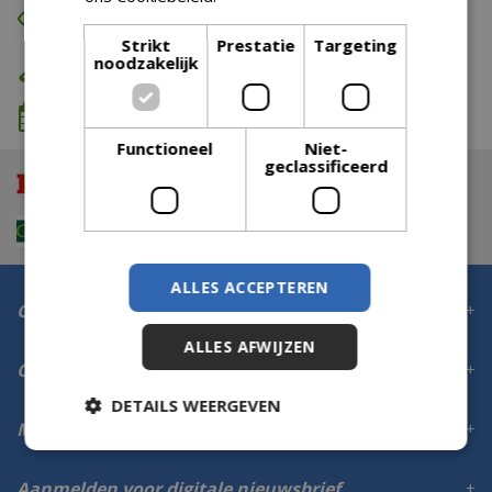
Eerst zien dan betalen
Strikt
Prestatie
Targeting
noodzakelijk
Eigen bezorg- & installatieservice
We komen wanneer het jou uitkomt
Functioneel
Niet-
geclassificeerd
ALLES ACCEPTEREN
Contact
ALLES AFWIJZEN
Openingstijden
DETAILS WEERGEVEN
Meer informatie
Aanmelden voor digitale nieuwsbrief