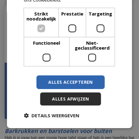
Strikt
Prestatie
Targeting
noodzakelijk
Functioneel
Niet-
geclassificeerd
Smiley barstoel creme
Houd mij op de hoogte
ALLES ACCEPTEREN
ALLES AFWIJZEN
€
139
,
00
€
129
,
00
DETAILS WEERGEVEN
Barkrukken en barstoelen voor buiten
Heb jij in jouw tuin een mooie hoge tafel staan of heb jij een heerlijke bar