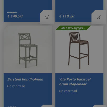
€
189
,
00
€
148
,
90
€
119
,
20
Met 10% afgeprijsd
Barstoel bondholmen
Vita Porto barstoel
bruin stapelbaar
Op voorraad
Op voorraad
€
99
,
99