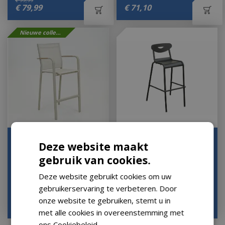
€
79
,
99
€
71
,
10
Nieuwe collectie
Barstoel Quenza
Smiley barstoel
Deze website maakt
stapelbaar creme heat
antraciet
gebruik van cookies.
Houd mij op de hoogte
Houd mij op de hoogte
Deze website gebruikt cookies om uw
gebruikerservaring te verbeteren. Door
€
149
,
00
€
139
,
00
onze website te gebruiken, stemt u in
€
118
,
90
€
129
,
00
met alle cookies in overeenstemming met
ons Cookiebeleid.
Lees verder