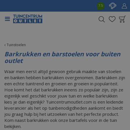
G
7.5
a
n
a
a
Product toegevoegd
r
aan wensenlijst
c
o
Tuinstoelen
n
Barkrukken en barstoelen voor buiten
t
outlet
e
n
Waar men eerst altijd gewoon gebruik maakte van stoelen
t
en banken hebben barkrukken overgenomen. Barkrukken zijn
een echte tuintrend en groeien en groeien in populariteit.
Hoe komt het dat barkrukken ineens zo populair zijn, zijn ze
eigenlijk wel geschikt voor jouw tuin en welke barkrukken
kies je dan eigenlijk? Tuincentrumoutlet.com is een leidende
leverancier als het op tuinbenodigdheden aankomt en biedt
jou graag hulp bij het uitzoeken van het perfecte product.
Kom naast barkrukken ook onze bartafels voor in de tuin
bekijken.