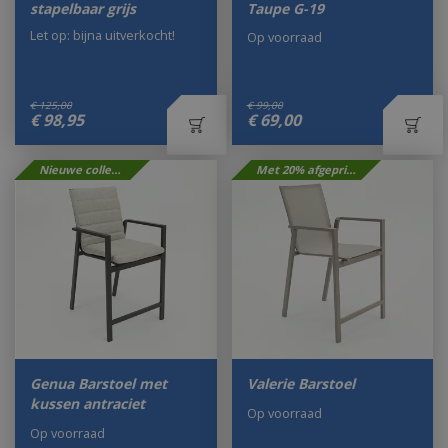
stapelbaar grijs
Taupe G-19
Let op: bijna uitverkocht!
Op voorraad
€
125
,
00
€
99
,
00
€
98
,
95
€
69
,
00
Nieuwe collectie
Met 20% afgeprijsd
Genua Barstoel met
Valerie Barstoel
kussen antraciet
Op voorraad
Op voorraad