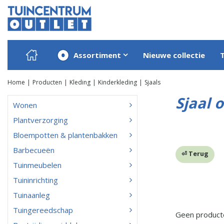
Ga
naar
content
Assortiment
Nieuwe collectie
Home
Producten
Kleding
Kinderkleding
Sjaals
Sjaal 
Wonen
Plantverzorging
Bloempotten & plantenbakken
Barbecueën
⏎ Terug
Tuinmeubelen
Tuininrichting
Tuinaanleg
Tuingereedschap
Geen product