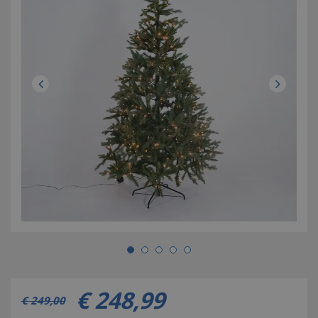
€
248
,
99
€
249
,
00