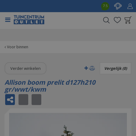
G
7.5
a
n
a
a
Product toegevoegd
r
aan wensenlijst
c
o
Voor binnen
n
t
e
Verder winkelen
Vergelijk (0)
n
t
Allison boom prelit d127h210
gr/wwt/kwm