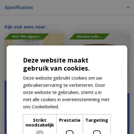
Specificaties
Kijk ook eens naar:
Met 10% afgeprijsd
Nieuwe collectie
Deze website maakt
gebruik van cookies.
Deze website gebruikt cookies om uw
gebruikerservaring te verbeteren. Door
onze website te gebruiken, stemt u in
met alle cookies in overeenstemming met
Pot Amsterdam Wheels
Lisboa organische
ons Cookiebeleid.
Lees verder
Ø 80 cm Pure White
bloempot voor binnen
40X40X36CM zand
Let op: bijna uitverkocht!
Strikt
Prestatie
Targeting
Op voorraad
noodzakelijk