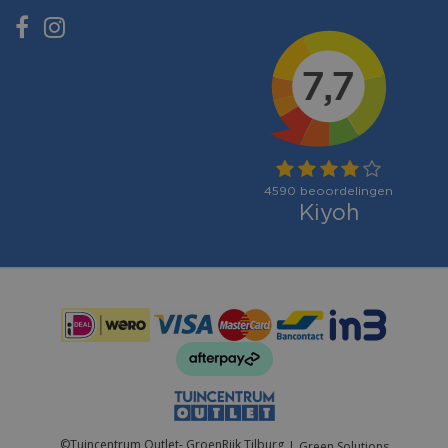
Betaalmogelijkheden:
©
Tuincentrum Outlet- GroenRijk Tilburg
Green Solutions