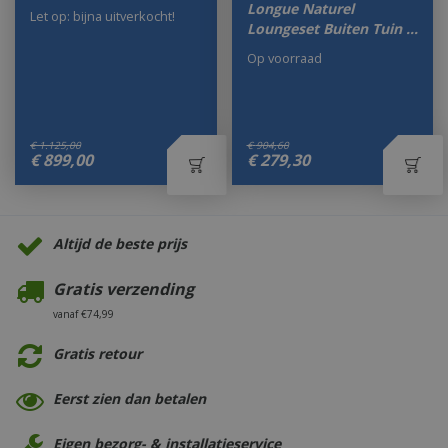
Longue Naturel
Let op: bijna uitverkocht!
Loungeset Buiten Tuin …
Op voorraad
€
1.125
,
00
€
904
,
60
€
899
,
00
€
279
,
30
Altijd de beste prijs
Gratis verzending
vanaf €74,99
Gratis retour
Eerst zien dan betalen
Eigen bezorg- & installatieservice