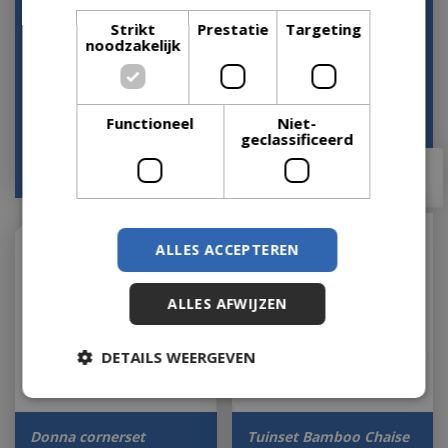
Loungeset Duoset Melia
Loungeset Dakota
2 verstelbare stoelen +
Creme Bruin 4-delig
Strikt
Prestatie
Targeting
tafel van Le…
Stoel Bank Aluminium
noodzakelijk
T…
Op voorraad
Op voorraad
Functioneel
Niet-
geclassificeerd
€
799
,
00
€
499
,
00
€
1.079
,
10
Met 30% afgeprijsd
ALLES ACCEPTEREN
ALLES AFWIJZEN
DETAILS WEERGEVEN
Donna cornerset
Tuinset Bamboo Chaise