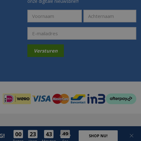
onze digitale nieuwsbrief!
Betaalmogelijkheden:
00
23
43
49
G!
SHOP NU!
Dagen
Uren
Minuten
Sec