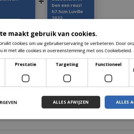
+
ben een reus!
h7.5cm Luville
2022
,
99
€
13
,
99
5
,
59
€
10
,
79
te maakt gebruik van cookies.
ruikt cookies om uw gebruikerservaring te verbeteren. Door on
 u in met alle cookies in overeenstemming met ons Cookiebeleid.
Prestatie
Targeting
Functioneel
ERGEVEN
ALLES AFWIJZEN
ALLES 