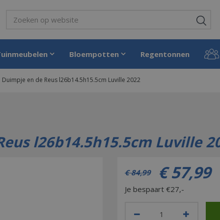
Tuinmeubelen
Bloempotten
Regentonnen
ein Duimpje en de Reus l26b14.5h15.5cm Luville 2022
 Reus l26b14.5h15.5cm Luville 2
€
57
,
99
€
84
,
99
Je bespaart €27,-