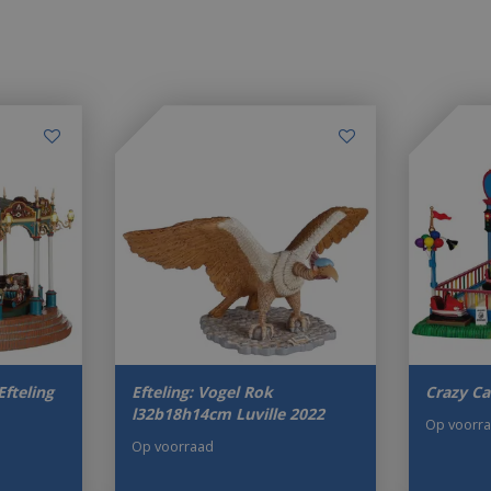
Efteling
Efteling: Vogel Rok
Crazy Ca
l32b18h14cm Luville 2022
Op voorr
Op voorraad