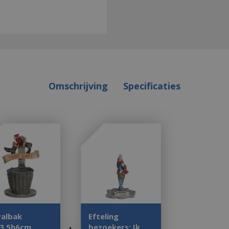
Omschrijving
Specificaties
valbak
Efteling
b3.5h6cm
bezoekers: Ik