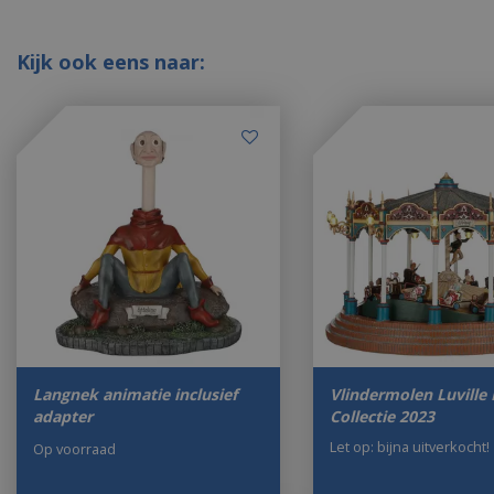
Kijk ook eens naar:
Langnek animatie inclusief
Vlindermolen Luville 
adapter
Collectie 2023
Let op: bijna uitverkocht!
Op voorraad