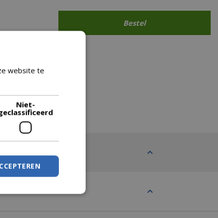
ze website te
Lees verder
Niet-
geclassificeerd
ACCEPTEREN