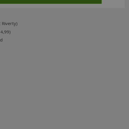
 Riverty)
74,99)
jd