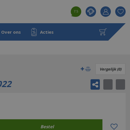
7.5
Product toeg
aan wensenl
Over ons
Acties
Vergelijk (0)
022