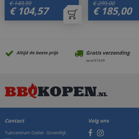
€
149
,
99
€
299
,
00
€
104
,
57
€
185
,
00
Gratis verzending
Altijd de beste prijs
vanaf €74,99
Contact
Volg ons
Tuincentrum Outlet- GroenRijk