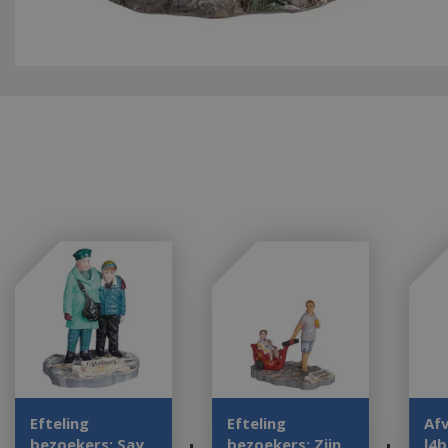
Efteling
Efteling
Af
bezoekers: Say
bezoekers: Zijn
l4