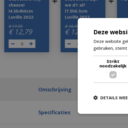
+
+
cheese!
we d'r al?
l4.5b4h6cm
l7.5h6.5cm
Luville 2022
Luville 2022
€
17
,
99
€
15
,
99
€
6
€
12
,
79
€
12
,
49
€
Deze websi
Deze website geb
gebruiken, stemt
Strikt
noodzakelijk
Omschrijving
DETAILS WE
Specificaties