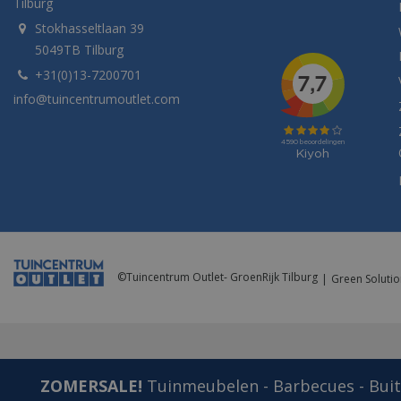
Tilburg
Stokhasseltlaan 39
5049TB Tilburg
+31(0)13-7200701
info@tuincentrumoutlet.com
©
Tuincentrum Outlet- GroenRijk Tilburg
Green Solutio
ZOMERSALE!
Tuinmeubelen - Barbecues - Buite
Efteling: Klein Duimpje en de Reus l26b14.5h15.