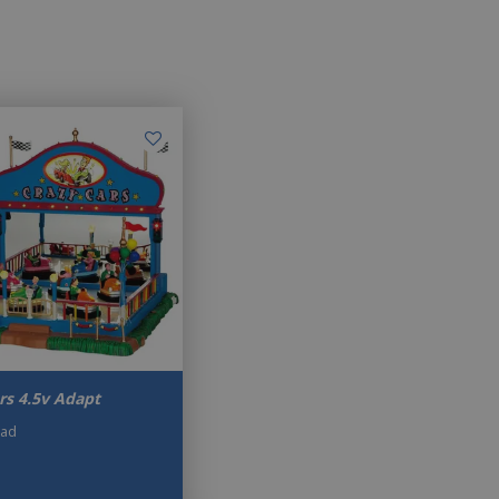
rs 4.5v Adapt
aad