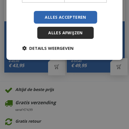
ALLES ACCEPTEREN
Viskorf groot rvs
Gevogeltestomer style
ALLES AFWIJZEN
Let op: bijna uitverkocht!
Let op: bijna uitverkocht!
DETAILS WEERGEVEN
€
45
,
99
€
57
,
49
€
43
,
95
€
49
,
95
Altijd de beste prijs
Gratis verzending
vanaf €74,99
Gratis retour