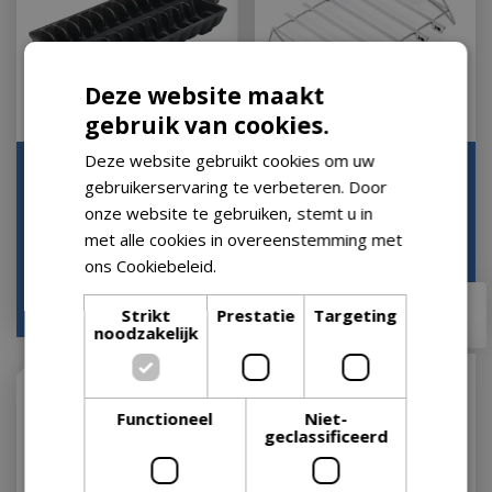
Deze website maakt
gebruik van cookies.
Deze website gebruikt cookies om uw
Gietijzeren Garnalen
Weber® Spiesenset en
gebruikerservaring te verbeteren. Door
Tray
Houder
onze website te gebruiken, stemt u in
Let op: bijna uitverkocht!
Let op: bijna uitverkocht!
met alle cookies in overeenstemming met
ons Cookiebeleid.
Lees verder
€
42
,
99
€
44
,
95
€
37
,
95
Strikt
Prestatie
Targeting
noodzakelijk
Functioneel
Niet-
geclassificeerd