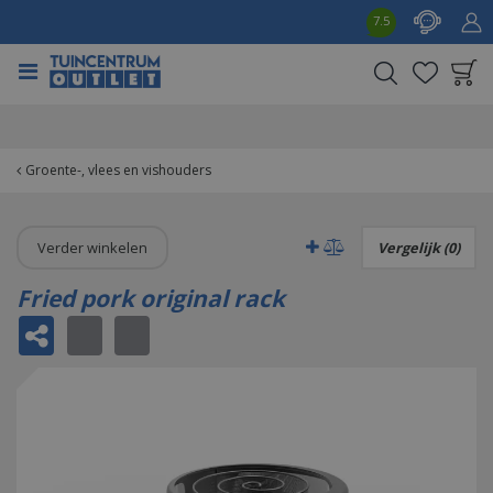
G
7.5
a
n
a
a
Product toegevoegd
r
aan wensenlijst
c
o
Groente-, vlees en vishouders
n
t
e
Verder winkelen
Vergelijk (0)
n
t
Fried pork original rack