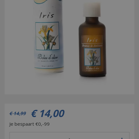
€
14
,
00
€
14
,
99
Je bespaart €0,-99