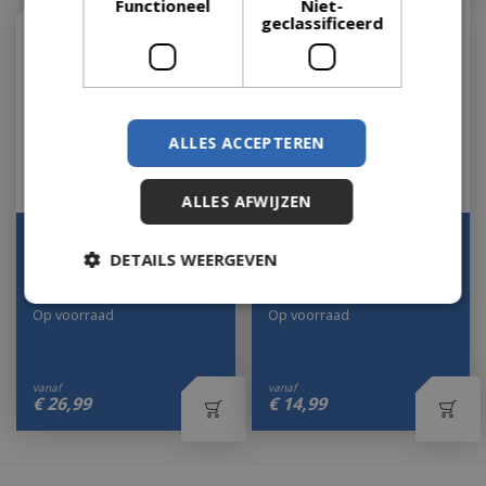
Functioneel
Niet-
geclassificeerd
ALLES ACCEPTEREN
ALLES AFWIJZEN
Navulling Huisparfum
Navulling Huisparfum
DETAILS WEERGEVEN
Ocean Breeze 1 liter
Lolita Lempicka 500 ml
Vent d'Ocean Lamp…
Lampe Berger Ma…
Op voorraad
Op voorraad
vanaf
vanaf
€
26
,
99
€
14
,
99