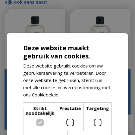
Kijk ook eens naar:
Deze website maakt
gebruik van cookies.
Deze website gebruikt cookies om uw
gebruikerservaring te verbeteren. Door
Lampe Berger
Navulling Huisparfum
onze website te gebruiken, stemt u in
Huisparfum Lolita
Paris Chic 1 liter
met alle cookies in overeenstemming met
Lempicka 1L
Bouquet Lampe Berge…
ons Cookiebeleid.
Lees verder
Op voorraad
Op voorraad
Strikt
Prestatie
Targeting
noodzakelijk
vanaf
vanaf
€
26
,
99
€
26
,
99