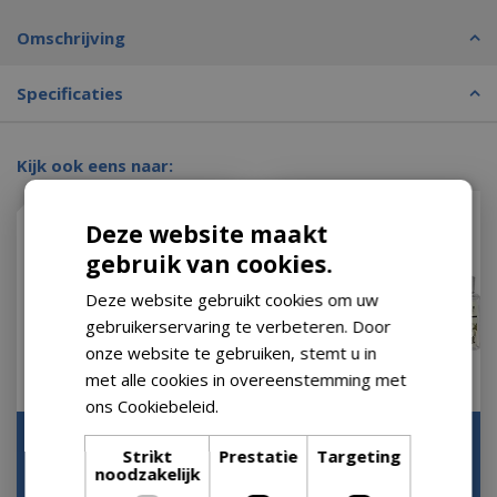
Omschrijving
Specificaties
Kijk ook eens naar:
Deze website maakt
gebruik van cookies.
Deze website gebruikt cookies om uw
gebruikerservaring te verbeteren. Door
onze website te gebruiken, stemt u in
met alle cookies in overeenstemming met
ons Cookiebeleid.
Lees verder
Lampe Berger GLACON
Lampe Berger Giftset
Strikt
Prestatie
Targeting
TRANSPARENT
Lolita Lempicka - Paars
noodzakelijk
Let op: bijna uitverkocht!
Op voorraad