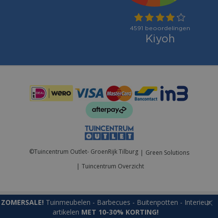
Betaalmogelijkheden:
©
Tuincentrum Outlet- GroenRijk Tilburg
Green Solutions
Tuincentrum Overzicht
ZOMERSALE!
Tuinmeubelen - Barbecues - Buitenpotten - Interieur
artikelen
MET 10-30% KORTING!
Giftset M Euphoria