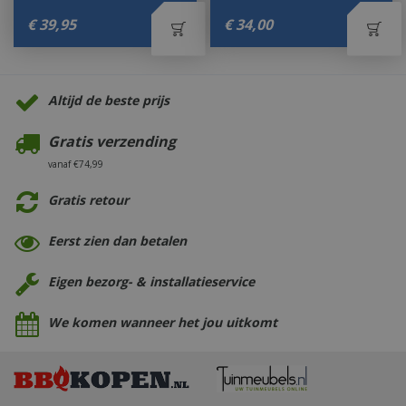
€
39
,
95
€
34
,
00
Altijd de beste prijs
Gratis verzending
vanaf €74,99
Gratis retour
Eerst zien dan betalen
Eigen bezorg- & installatieservice
We komen wanneer het jou uitkomt