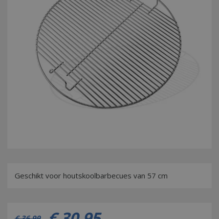
Geschikt voor houtskoolbarbecues van 57 cm
€
30
,
95
€
36
,
99