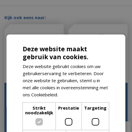
Kijk ook eens naar:
Deze website maakt
gebruik van cookies.
Deze website gebruikt cookies om uw
gebruikerservaring te verbeteren. Door
onze website te gebruiken, stemt u in
met alle cookies in overeenstemming met
Grillrooster q1 serie
Grillrooster premium
ons Cookiebeleid.
Lees verder
d57cm rvs
Let op: bijna uitverkocht!
Let op: bijna uitverkocht!
Strikt
Prestatie
Targeting
noodzakelijk
€
93
,
49
€
79
,
99
€
81
,
95
€
76
,
95