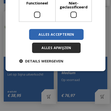
Functioneel
Niet-
geclassificeerd
ALLES ACCEPTEREN
ALLES AFWIJZEN
DETAILS WEERGEVEN
Warmhoudrek voor
The Bastard Multilevel
d57cm muv compact
Cooking System
Medium
Let op: bijna uitverkocht!
Op voorraad
€
47
,
99
€
38
,
95
€
76
,
97