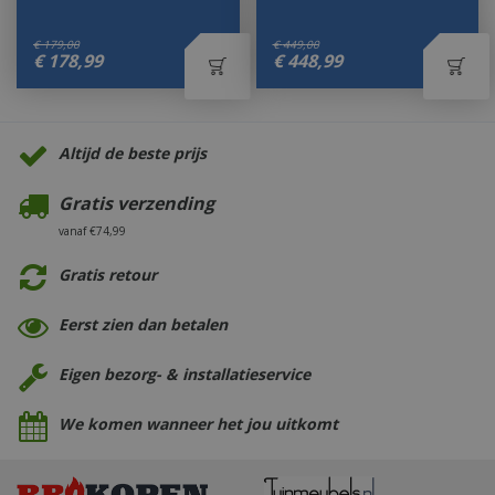
€
179
,
00
€
449
,
00
€
178
,
99
€
448
,
99
Altijd de beste prijs
Gratis verzending
vanaf €74,99
Gratis retour
Eerst zien dan betalen
Eigen bezorg- & installatieservice
We komen wanneer het jou uitkomt