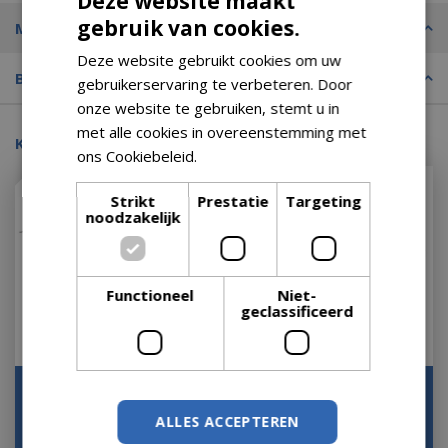
Deze website maakt
gebruik van cookies.
Merk
Deze website gebruikt cookies om uw
Bezorgopties
gebruikerservaring te verbeteren. Door
onze website te gebruiken, stemt u in
met alle cookies in overeenstemming met
Kijk ook eens naar:
ons Cookiebeleid.
Lees verder
Strikt
Prestatie
Targeting
noodzakelijk
Functioneel
Niet-
geclassificeerd
Parasol Rectangle
Hacienda 300 x 400 cm.
Rechthoek Grijs 400 x
zand met houtlook
ALLES ACCEPTEREN
300 cm Madison
frame