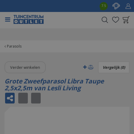
G
7.5
a
n
a
a
Product toegevoegd
r
aan wensenlijst
c
o
Parasols
n
t
e
Verder winkelen
Vergelijk (0)
n
t
Grote Zweefparasol Libra Taupe
2,5x2,5m van Lesli Living