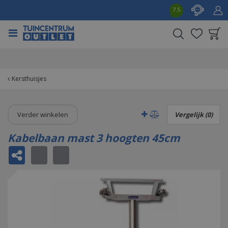
G
7.5
a
n
a
a
Product toegevoegd
r
aan wensenlijst
c
o
Kersthuisjes
n
t
e
Verder winkelen
Vergelijk (0)
n
t
Kabelbaan mast 3 hoogten 45cm