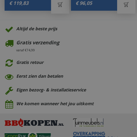
€
119
,
83
€
96
,
05
Altijd de beste prijs
Gratis verzending
vanaf €74,99
Gratis retour
Eerst zien dan betalen
Eigen bezorg- & installatieservice
We komen wanneer het jou uitkomt