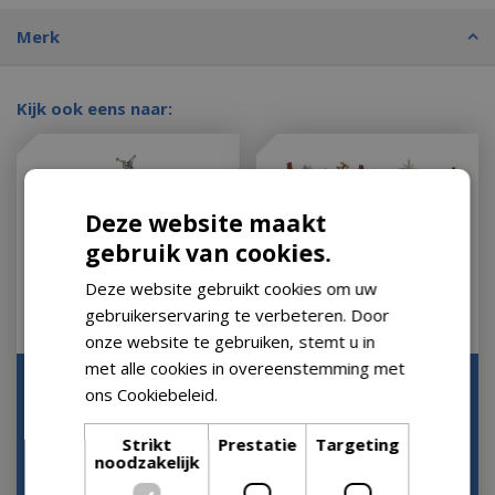
Merk
Kijk ook eens naar:
Deze website maakt
gebruik van cookies.
Deze website gebruikt cookies om uw
gebruikerservaring te verbeteren. Door
onze website te gebruiken, stemt u in
met alle cookies in overeenstemming met
Anton Pieck carrousel
Wintergarten Lane. B/O
ons Cookiebeleid.
Lees verder
werkt op batterijen
(4.5v)
Op voorraad
Op voorraad
Strikt
Prestatie
Targeting
noodzakelijk