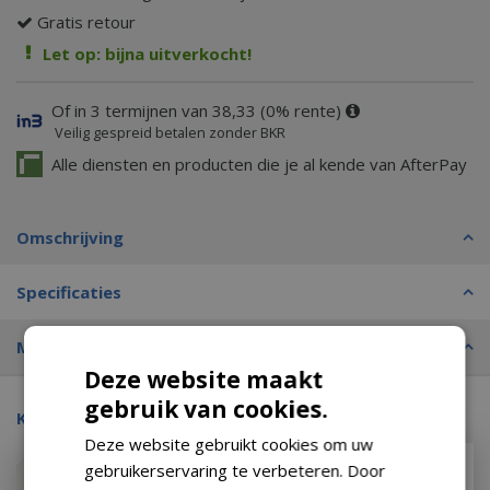
Gratis retour
Let op: bijna uitverkocht!
Of in 3 termijnen van 38,33 (0% rente)
Veilig gespreid betalen zonder BKR
Alle diensten en producten die je al kende van AfterPay
Omschrijving
Specificaties
Merk
Deze website maakt
gebruik van cookies.
Kijk ook eens naar:
Deze website gebruikt cookies om uw
gebruikerservaring te verbeteren. Door