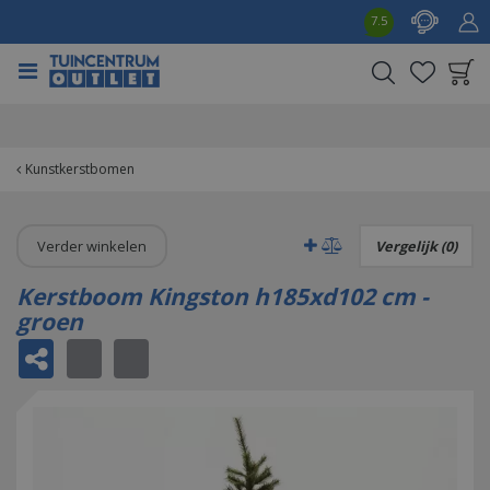
G
7.5
a
n
a
a
Product toegevoegd
r
aan wensenlijst
c
o
Kunstkerstbomen
n
t
e
Verder winkelen
Vergelijk (0)
n
t
Kerstboom Kingston h185xd102 cm -
groen