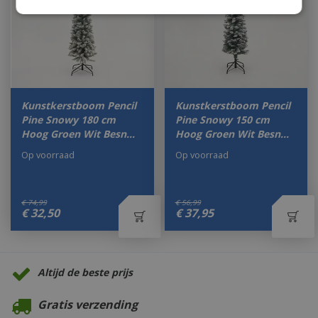
Kunstkerstboom Pencil
Kunstkerstboom Pencil
Pine Snowy 180 cm
Pine Snowy 150 cm
Hoog Groen Wit Besn…
Hoog Groen Wit Besn…
Op voorraad
Op voorraad
€
74
,
99
€
56
,
99
€
32
,
50
€
37
,
95
Altijd de beste prijs
Gratis verzending