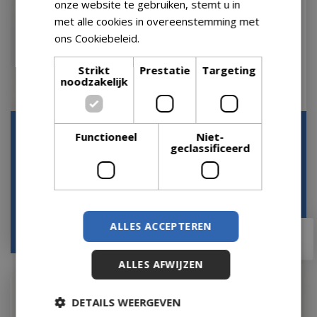
onze website te gebruiken, stemt u in
met alle cookies in overeenstemming met
ons Cookiebeleid.
Lees verder
Strikt
Prestatie
Targeting
noodzakelijk
Kunstkerstboom Pencil
Kunstkerstboom Pencil
Functioneel
Niet-
Pine Snowy 210 cm
Pine Snowy 240 cm
geclassificeerd
Hoog Groen Wit Besn…
Hoog Groen Wit Besn…
Op voorraad
Op voorraad
ALLES ACCEPTEREN
€
99
,
99
€
119
,
99
€
67
,
95
€
53
,
95
ALLES AFWIJZEN
DETAILS WEERGEVEN