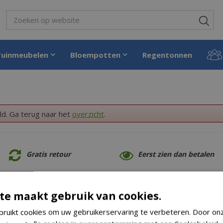
Tuinmeubelen
Bloempotten
Regentonnen
ld. Ga terug naar het
overzicht
.
Gratis retour
Eerst zien dan betalen
te maakt gebruik van cookies.
ruikt cookies om uw gebruikerservaring te verbeteren. Door on