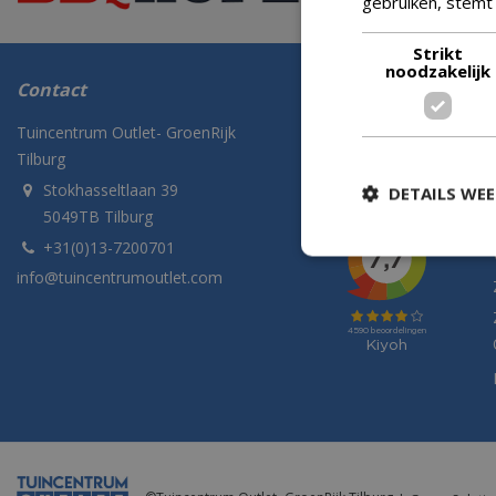
gebruiken, stemt
Strikt
noodzakelijk
Contact
Volg ons
Tuincentrum Outlet- GroenRijk
Tilburg
Stokhasseltlaan 39
DETAILS WE
5049TB Tilburg
+31(0)13-7200701
info@tuincentrumoutlet.com