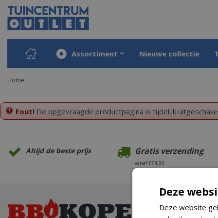
Ga
naar
content
Assortiment
Nieuwe collectie
Home
Fout!
De opgevraagde productpagina is tijdelijk uitgeschake
Gratis verzending
Altijd de beste prijs
vanaf €74,99
Deze websi
Deze website geb