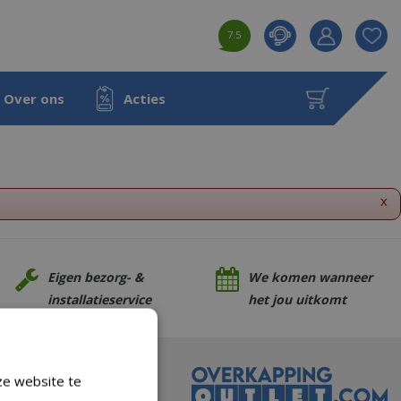
7.5
Product toeg
aan wensenl
Over ons
Acties
x
Eigen bezorg- &
We komen wanneer
installatieservice
het jou uitkomt
ze website te