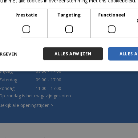
 u in met alle cookies in overeenstemming met ons Cookiebeleid.
Prestatie
Targeting
Functioneel
Openingstijden
Meer informatie
Maandag
11:00 - 17:00
Klantenservice
Dinsdag
09:30 - 17:00
Algemene voorwaarden
ERGEVEN
ALLES AFWIJZEN
ALLES 
Woensdag
09:30 - 17:00
Disclaimer
Donderdag
09:30 - 17:00
Privacy Policy
Vrijdag
09:30 - 17:00
Zaterdag
09:00 - 17:00
Zondag
11:00 - 17:00
Op zondag is het magazijn gesloten
Bekijk alle openingstijden >