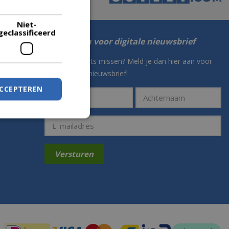
Lees verder
Niet-
geclassificeerd
Aanmelden voor digitale nieuwsbrief
Nooit meer iets missen? Meld je dan hier aan voor
onze digitale nieuwsbrief!
ACCEPTEREN
Betaalmogelijkheden: