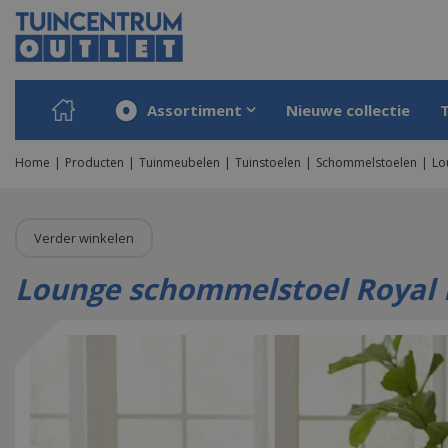
Ga
naar
content
Assortiment
Nieuwe collectie
Home
Producten
Tuinmeubelen
Tuinstoelen
Schommelstoelen
Lo
Verder winkelen
Lounge schommelstoel Royal R