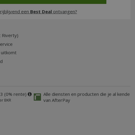
rijblijvend een
Best Deal
ontvangen?
 Riverty)
service
 uitkomt
jd
33 (0% rente)
Alle diensten en producten die je al kende
van AfterPay
er BKR