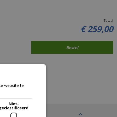
Totaal
€
259
,
00
ze website te
Lees verder
Niet-
geclassificeerd