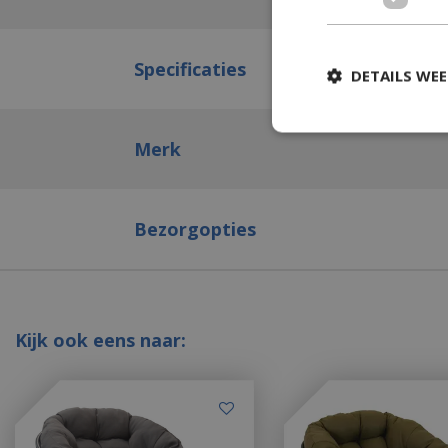
Specificaties
DETAILS WE
Merk
Bezorgopties
Kijk ook eens naar: