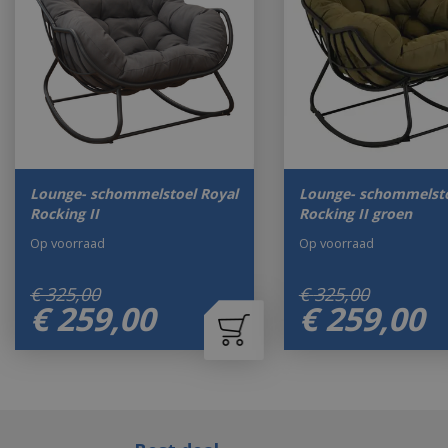
Lounge- schommelstoel Royal
Lounge- schommelsto
Rocking II
Rocking II groen
Op voorraad
Op voorraad
€
325
,
00
€
325
,
00
€
259
,
00
€
259
,
00