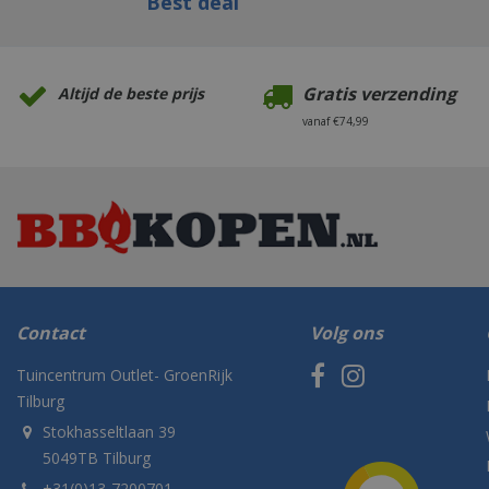
Best deal
Gratis verzending
Altijd de beste prijs
vanaf €74,99
Contact
Volg ons
Tuincentrum Outlet- GroenRijk
Tilburg
Stokhasseltlaan 39
5049TB Tilburg
+31(0)13-7200701