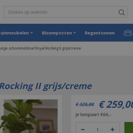
Tuinmeubelen
Bloempotten
Regentonnen
unge schommelstoel Royal Rocking II grijs/creme
ocking II grijs/creme
€
259
,
0
€
325
,
00
Je bespaart €66,-