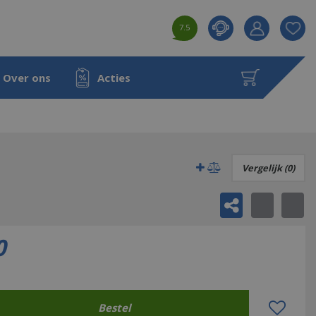
7.5
Product toeg
aan wensenl
Over ons
Acties
Vergelijk (0)
0