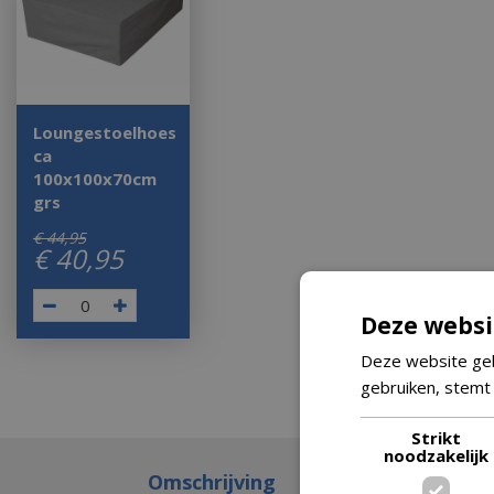
Loungestoelhoes
ca
100x100x70cm
grs
€
44
,
95
€
40
,
95
Deze websi
Deze website geb
gebruiken, stemt
Strikt
noodzakelijk
Omschrijving