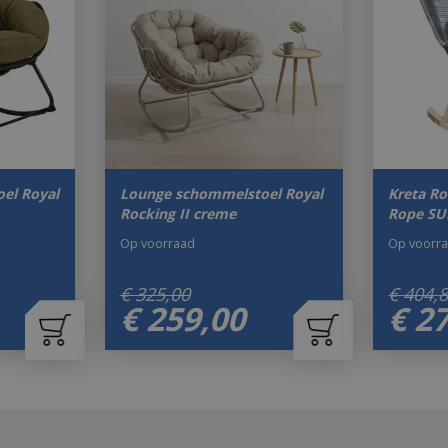
el Royal
Lounge schommelstoel Royal
Kreta Ro
Rocking II creme
Rope S
Op voorraad
Op voorr
€
325
,
00
€
404
,
€
259
,
00
€
2