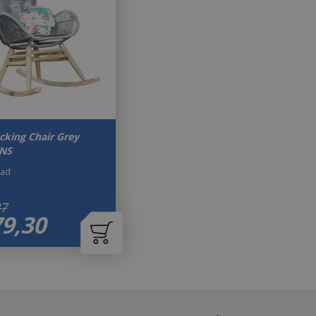
cking Chair Grey
UNS
aad
87
79
,
30