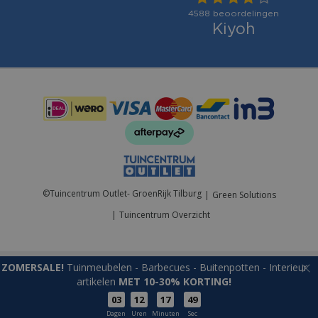
Betaalmogelijkheden:
©
Tuincentrum Outlet- GroenRijk Tilburg
Green Solutions
Tuincentrum Overzicht
ZOMERSALE!
Tuinmeubelen - Barbecues - Buitenpotten - Interieur
artikelen
MET 10-30% KORTING!
03
12
17
49
Microled lunaria l75cm-15l wwt bo
Dagen
Uren
Minuten
Sec