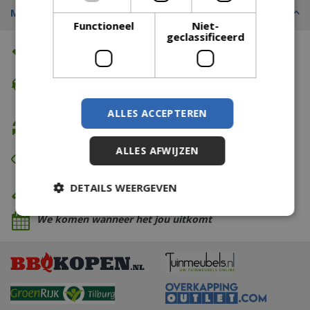
Merk
Functioneel
Niet-
geclassificeerd
Altijd de beste prijs
Gratis verzending
vanaf €74,99
ALLES ACCEPTEREN
Gratis retour
ALLES AFWIJZEN
Eerst zien dan betalen
DETAILS WEERGEVEN
Eigen bezorg- & installatieservice
We komen wanneer het jou uitkomt