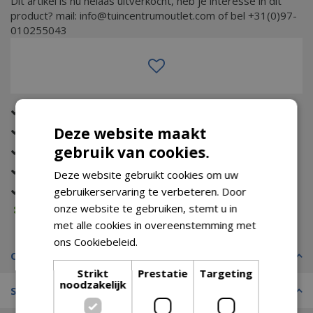
Dit artikel is nu helaas uitverkocht, heb je interesse in dit
product? mail: info@tuincentrumoutlet.com of bel +31(0)97-
010255043
Altijd de beste prijs
Eerst zien dan betalen (met Riverty)
Deze website maakt
gebruik van cookies.
Gratis verzending (vanaf €74,99)
Tot wel 14 dagen bedenktijd
Deze website gebruikt cookies om uw
Gratis retour
gebruikerservaring te verbeteren. Door
onze website te gebruiken, stemt u in
Voorraad melding
met alle cookies in overeenstemming met
ons Cookiebeleid.
Lees verder
Omschrijving
Strikt
Prestatie
Targeting
noodzakelijk
Specificaties