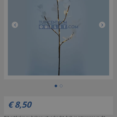
€
8
,
50